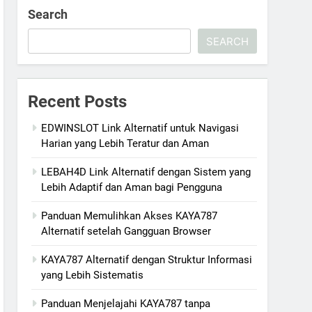
Search
SEARCH
Recent Posts
EDWINSLOT Link Alternatif untuk Navigasi
Harian yang Lebih Teratur dan Aman
LEBAH4D Link Alternatif dengan Sistem yang
Lebih Adaptif dan Aman bagi Pengguna
Panduan Memulihkan Akses KAYA787
Alternatif setelah Gangguan Browser
KAYA787 Alternatif dengan Struktur Informasi
yang Lebih Sistematis
Panduan Menjelajahi KAYA787 tanpa