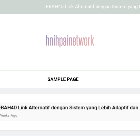
LEBAH4D Link Alternatif dengan Sistem yang 
Panduan Memulihkan Akses KAYA787 
KAYA787 Alternatif dengan St
EDWINSLOT Link Alternatif untuk Naviga
 HP AI Network
LEBAH4D Link Alternatif dengan Sistem yang 
Informasi Terbaru Tentang Kecerdasan Buatan Di HNI HP AI Ne
Panduan Memulihkan Akses KAYA787 
SAMPLE PAGE
KAYA787 Alternatif dengan St
Alternatif dengan Sistem yang Lebih Adaptif dan Aman bagi