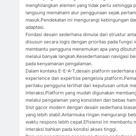
menghilangkan elemen yang tidak perlu sehingga 
langsung memahami alur penggunaan sejak pertama
masuk.Pendekatan ini mengurangi kebingungan d
adaptasi.
Fondasi desain sederhana dimulai dari struktur an
disusun secara logis dengan prioritas pada fungsi in
membantu pengguna menemukan apa yang dibutuh
melalui banyak langkah.Kesederhanaan navigasi be
pada kenyamanan pengalaman.
Dalam konteks E-E-A-T,desain platform sederhan
experience dan expertise pengelola platform.Pem
perilaku pengguna terlihat dari keputusan untuk m
interaksi.Platform yang mudah digunakan memban
melalui pengalaman yang konsisten dan bebas ham
Slot gacor modern dengan desain sederhana biasa
yang lebih stabil.Antarmuka ringan mengurangi be
waktu respons lebih cepat.Efisiensi ini membantu
interaksi bahkan pada kondisi akses tinggi.