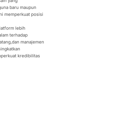
sain yang
gguna baru maupun
ini memperkuat posisi
atform lebih
alam terhadap
matang,dan manajemen
ningkatkan
erkuat kredibilitas