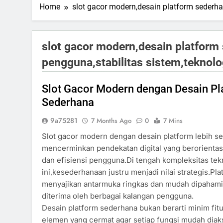
Home
slot gacor modern,desain platform sederha
slot gacor modern,desain platfor
pengguna,stabilitas sistem,teknolog
Slot Gacor Modern dengan Desain Pl
Sederhana
9a75281
7 Months Ago
0
7 Mins
Slot gacor modern dengan desain platform lebih s
mencerminkan pendekatan digital yang berorienta
dan efisiensi pengguna.Di tengah kompleksitas tek
ini,kesederhanaan justru menjadi nilai strategis.P
menyajikan antarmuka ringkas dan mudah dipahami 
diterima oleh berbagai kalangan pengguna.
Desain platform sederhana bukan berarti minim fit
elemen yang cermat agar setiap fungsi mudah dia