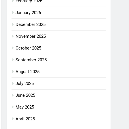
February 2026
January 2026
December 2025
November 2025
October 2025
September 2025
August 2025
July 2025
June 2025
May 2025
April 2025