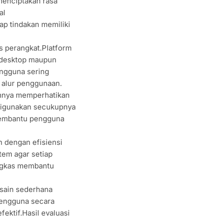
menciptakan rasa
al
iap tindakan memiliki
s perangkat.Platform
i desktop maupun
engguna sering
 alur penggunaan.
mnya memperhatikan
i digunakan secukupnya
membantu pengguna
n dengan efisiensi
tem agar setiap
ingkas membantu
esain sederhana
pengguna secara
fektif.Hasil evaluasi