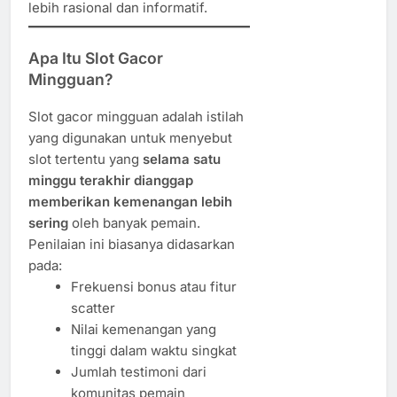
lebih rasional dan informatif.
Apa Itu Slot Gacor
Mingguan?
Slot gacor mingguan adalah istilah
yang digunakan untuk menyebut
slot tertentu yang
selama satu
minggu terakhir dianggap
memberikan kemenangan lebih
sering
oleh banyak pemain.
Penilaian ini biasanya didasarkan
pada:
Frekuensi bonus atau fitur
scatter
Nilai kemenangan yang
tinggi dalam waktu singkat
Jumlah testimoni dari
komunitas pemain