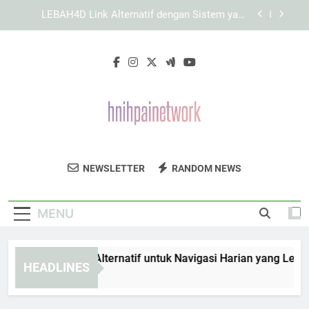
Skip
Panduan Memulihkan Akses KAYA787 Alternatif
to
setelah Gangguan Browser
content
KAYA787 Alternatif dengan Struktur Informasi
yang Lebih Sistematis
EDWINSLOT Link Alternatif untuk Navigasi Harian
yang Lebih Teratur dan Aman
LEBAH4D Link Alternatif dengan Sistem yang
Lebih Adaptif dan Aman bagi Pengguna
Panduan Memulihkan Akses KAYA787 Alternatif
setelah Gangguan Browser
HNI HP AI
Dapatkan Informasi Terbaru Tentang
KAYA787 Alternatif dengan Struktur Informasi
NEWSLETTER
RANDOM NEWS
Network
yang Lebih Sistematis
Kecerdasan Buatan Di HNI HP AI Network.
MENU
WINSLOT Link Alternatif untuk Navigasi Harian yang Lebih Te
HEADLINES
Weeks Ago