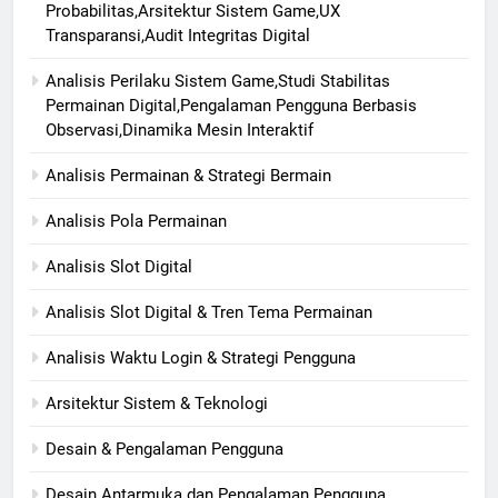
Probabilitas,Arsitektur Sistem Game,UX
Transparansi,Audit Integritas Digital
Analisis Perilaku Sistem Game,Studi Stabilitas
Permainan Digital,Pengalaman Pengguna Berbasis
Observasi,Dinamika Mesin Interaktif
Analisis Permainan & Strategi Bermain
Analisis Pola Permainan
Analisis Slot Digital
Analisis Slot Digital & Tren Tema Permainan
Analisis Waktu Login & Strategi Pengguna
Arsitektur Sistem & Teknologi
Desain & Pengalaman Pengguna
Desain Antarmuka dan Pengalaman Pengguna