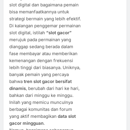
slot digital dan bagaimana pemain
bisa memanfaatkannya untuk
strategi bermain yang lebih efektif.
Di kalangan penggemar permainan
slot digital, istilah
“slot gacor”
merujuk pada permainan yang
dianggap sedang berada dalam
fase membayar atau memberikan
kemenangan dengan frekuensi
lebih tinggi dari biasanya. Uniknya,
banyak pemain yang percaya
bahwa
tren slot gacor bersifat
dinamis
, berubah dari hari ke hari,
bahkan dari minggu ke minggu.
Inilah yang memicu munculnya
berbagai komunitas dan forum
yang aktif membagikan
data slot
gacor mingguan
.