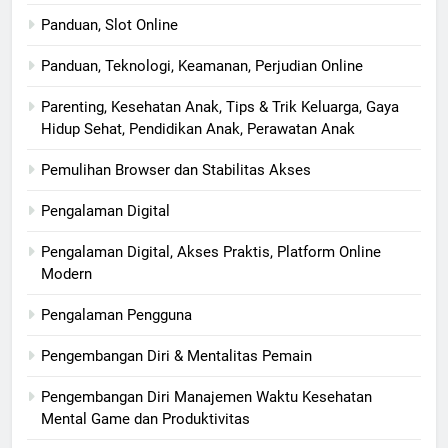
Panduan, Slot Online
Panduan, Teknologi, Keamanan, Perjudian Online
Parenting, Kesehatan Anak, Tips & Trik Keluarga, Gaya
Hidup Sehat, Pendidikan Anak, Perawatan Anak
Pemulihan Browser dan Stabilitas Akses
Pengalaman Digital
Pengalaman Digital, Akses Praktis, Platform Online
Modern
Pengalaman Pengguna
Pengembangan Diri & Mentalitas Pemain
Pengembangan Diri Manajemen Waktu Kesehatan
Mental Game dan Produktivitas