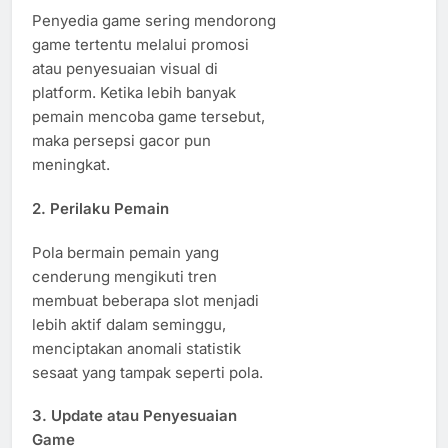
Penyedia game sering mendorong
game tertentu melalui promosi
atau penyesuaian visual di
platform. Ketika lebih banyak
pemain mencoba game tersebut,
maka persepsi gacor pun
meningkat.
2.
Perilaku Pemain
Pola bermain pemain yang
cenderung mengikuti tren
membuat beberapa slot menjadi
lebih aktif dalam seminggu,
menciptakan anomali statistik
sesaat yang tampak seperti pola.
3.
Update atau Penyesuaian
Game