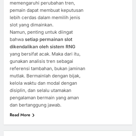
memengaruhi perubahan tren,
pemain dapat membuat keputusan
lebih cerdas dalam memilih jenis
slot yang dimainkan.
Namun, penting untuk diingat
bahwa
setiap permainan slot
dikendalikan oleh sistem RNG
yang bersifat acak. Maka dari itu,
gunakan analisis tren sebagai
referensi tambahan, bukan jaminan
mutlak. Bermainlah dengan bijak,
kelola waktu dan modal dengan
disiplin, dan selalu utamakan
pengalaman bermain yang aman
dan bertanggung jawab.
Read More