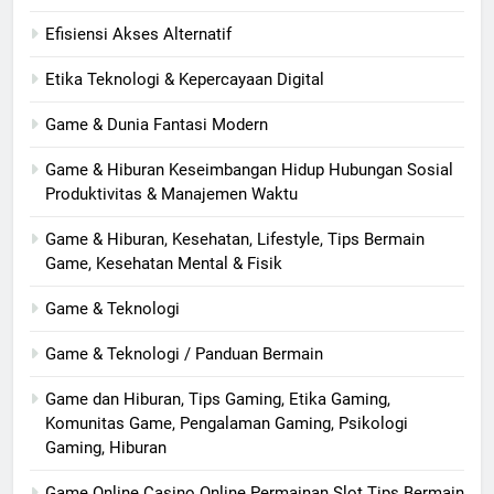
Efisiensi Akses Alternatif
Etika Teknologi & Kepercayaan Digital
Game & Dunia Fantasi Modern
Game & Hiburan Keseimbangan Hidup Hubungan Sosial
Produktivitas & Manajemen Waktu
Game & Hiburan, Kesehatan, Lifestyle, Tips Bermain
Game, Kesehatan Mental & Fisik
Game & Teknologi
Game & Teknologi / Panduan Bermain
Game dan Hiburan, Tips Gaming, Etika Gaming,
Komunitas Game, Pengalaman Gaming, Psikologi
Gaming, Hiburan
Game Online Casino Online Permainan Slot Tips Bermain