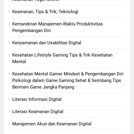
Keamanan, Tips & Trik, Teknologi
Kemandirian Manajemen Waktu Produktivitas
Pengembangan Diri
Kenyamanan dan Usabilitas Digital
Kesehatan Lifestyle Gaming Tips & Trik Kesehatan
Mental
Kesehatan Mental Gamer Mindset & Pengembangan Diri
Psikologi dalam Game Gaming Sehat & Seimbang Tips
Bermain Game Jangka Panjang
Literasi Informasi Digital
Literasi Keamanan Digital
Manajemen Akun dan Keamanan Digital