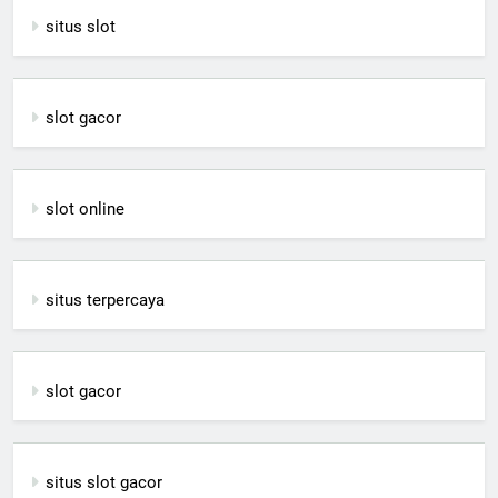
situs slot
slot gacor
slot online
situs terpercaya
slot gacor
situs slot gacor