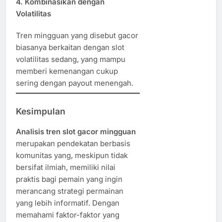
4.
Kombinasikan dengan
Volatilitas
Tren mingguan yang disebut gacor
biasanya berkaitan dengan slot
volatilitas sedang, yang mampu
memberi kemenangan cukup
sering dengan payout menengah.
Kesimpulan
Analisis tren slot gacor mingguan
merupakan pendekatan berbasis
komunitas yang, meskipun tidak
bersifat ilmiah, memiliki nilai
praktis bagi pemain yang ingin
merancang strategi permainan
yang lebih informatif. Dengan
memahami faktor-faktor yang