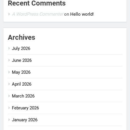
Recent Comments
A WordPress Commenter
on
Hello world!
Archives
July 2026
June 2026
May 2026
April 2026
March 2026
February 2026
January 2026