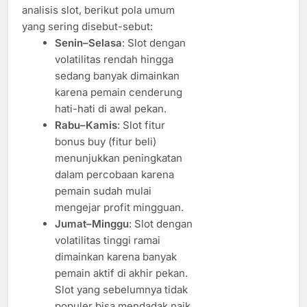
analisis slot, berikut pola umum
yang sering disebut-sebut:
Senin–Selasa
: Slot dengan
volatilitas rendah hingga
sedang banyak dimainkan
karena pemain cenderung
hati-hati di awal pekan.
Rabu–Kamis
: Slot fitur
bonus buy (fitur beli)
menunjukkan peningkatan
dalam percobaan karena
pemain sudah mulai
mengejar profit mingguan.
Jumat–Minggu
: Slot dengan
volatilitas tinggi ramai
dimainkan karena banyak
pemain aktif di akhir pekan.
Slot yang sebelumnya tidak
populer bisa mendadak naik