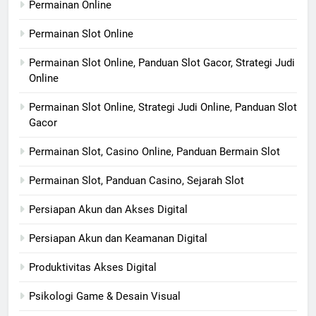
Permainan Online
Permainan Slot Online
Permainan Slot Online, Panduan Slot Gacor, Strategi Judi
Online
Permainan Slot Online, Strategi Judi Online, Panduan Slot
Gacor
Permainan Slot, Casino Online, Panduan Bermain Slot
Permainan Slot, Panduan Casino, Sejarah Slot
Persiapan Akun dan Akses Digital
Persiapan Akun dan Keamanan Digital
Produktivitas Akses Digital
Psikologi Game & Desain Visual