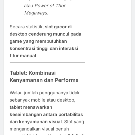
atau
Power of Thor
Megaways
.
Secara statistik,
slot gacor di
desktop cenderung muncul pada
game yang membutuhkan
konsentrasi tinggi dan interaksi
fitur manual
.
Tablet: Kombinasi
Kenyamanan dan Performa
Walau jumlah penggunanya tidak
sebanyak mobile atau desktop,
tablet menawarkan
keseimbangan antara portabilitas
dan kenyamanan visual
. Slot yang
mengandalkan visual penuh