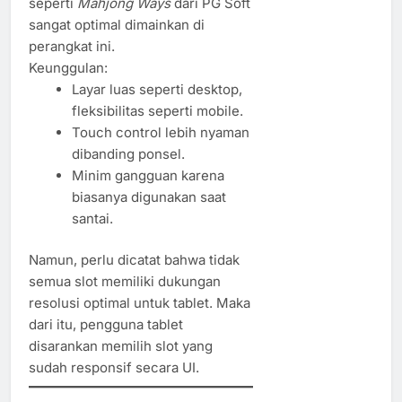
seperti
Mahjong Ways
dari PG Soft
sangat optimal dimainkan di
perangkat ini.
Keunggulan:
Layar luas seperti desktop,
fleksibilitas seperti mobile.
Touch control lebih nyaman
dibanding ponsel.
Minim gangguan karena
biasanya digunakan saat
santai.
Namun, perlu dicatat bahwa tidak
semua slot memiliki dukungan
resolusi optimal untuk tablet. Maka
dari itu, pengguna tablet
disarankan memilih slot yang
sudah responsif secara UI.