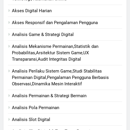
Akses Digital Harian
Akses Responsif dan Pengalaman Pengguna
Analisis Game & Strategi Digital
Analisis Mekanisme Permainan,Statistik dan
Probabilitas,Arsitektur Sistem Game,UX
Transparansi,Audit Integritas Digital
Analisis Perilaku Sistem Game,Studi Stabilitas
Permainan Digital,Pengalaman Pengguna Berbasis
Observasi,Dinamika Mesin Interaktif
Analisis Permainan & Strategi Bermain
Analisis Pola Permainan
Analisis Slot Digital