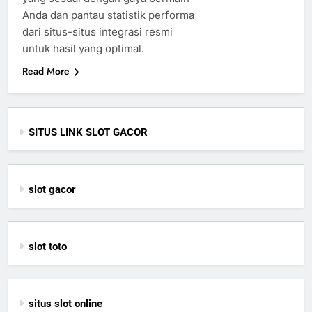
Anda dan pantau statistik performa
dari situs-situs integrasi resmi
untuk hasil yang optimal.
Read More
SITUS LINK SLOT GACOR
slot gacor
slot toto
situs slot online