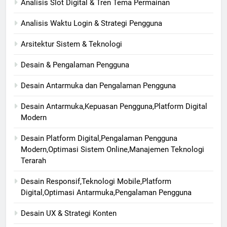
Analisis Slot Digital & Tren Tema Permainan
Analisis Waktu Login & Strategi Pengguna
Arsitektur Sistem & Teknologi
Desain & Pengalaman Pengguna
Desain Antarmuka dan Pengalaman Pengguna
Desain Antarmuka,Kepuasan Pengguna,Platform Digital
Modern
Desain Platform Digital,Pengalaman Pengguna
Modern,Optimasi Sistem Online,Manajemen Teknologi
Terarah
Desain Responsif,Teknologi Mobile,Platform
Digital,Optimasi Antarmuka,Pengalaman Pengguna
Desain UX & Strategi Konten