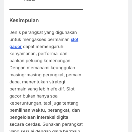
Kesimpulan
Jenis perangkat yang digunakan
untuk mengakses permainan
slot
gacor
dapat memengaruhi
kenyamanan, performa, dan
bahkan peluang kemenangan.
Dengan memahami keunggulan
masing-masing perangkat, pemain
dapat menentukan strategi
bermain yang lebih efektif. Slot
gacor bukan hanya soal
keberuntungan, tapi juga tentang
pemilihan waktu, perangkat, dan
pengelolaan interaksi digital
secara cerdas
. Gunakan perangkat
yang sesuai dengan gaya bermain