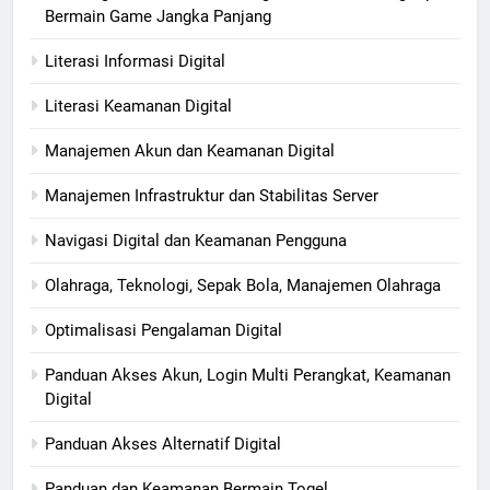
Bermain Game Jangka Panjang
Literasi Informasi Digital
Literasi Keamanan Digital
Manajemen Akun dan Keamanan Digital
Manajemen Infrastruktur dan Stabilitas Server
Navigasi Digital dan Keamanan Pengguna
Olahraga, Teknologi, Sepak Bola, Manajemen Olahraga
Optimalisasi Pengalaman Digital
Panduan Akses Akun, Login Multi Perangkat, Keamanan
Digital
Panduan Akses Alternatif Digital
Panduan dan Keamanan Bermain Togel