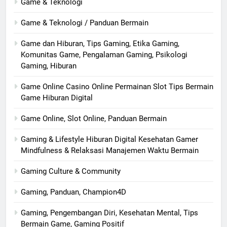
Game & Teknologi
Game & Teknologi / Panduan Bermain
Game dan Hiburan, Tips Gaming, Etika Gaming,
Komunitas Game, Pengalaman Gaming, Psikologi
Gaming, Hiburan
Game Online Casino Online Permainan Slot Tips Bermain
Game Hiburan Digital
Game Online, Slot Online, Panduan Bermain
Gaming & Lifestyle Hiburan Digital Kesehatan Gamer
Mindfulness & Relaksasi Manajemen Waktu Bermain
Gaming Culture & Community
Gaming, Panduan, Champion4D
Gaming, Pengembangan Diri, Kesehatan Mental, Tips
Bermain Game, Gaming Positif