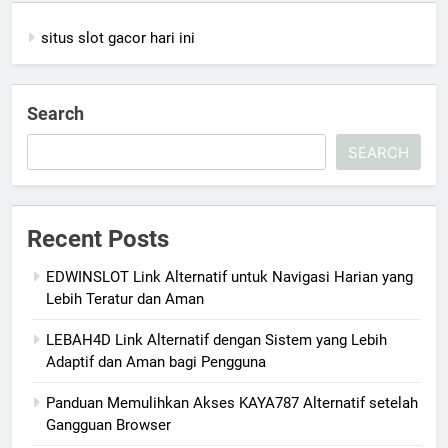
situs slot gacor hari ini
Search
SEARCH
Recent Posts
EDWINSLOT Link Alternatif untuk Navigasi Harian yang
Lebih Teratur dan Aman
LEBAH4D Link Alternatif dengan Sistem yang Lebih
Adaptif dan Aman bagi Pengguna
Panduan Memulihkan Akses KAYA787 Alternatif setelah
Gangguan Browser