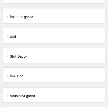
link slot gacor
slot
Slot Gacor
link slot
situs slot gacor