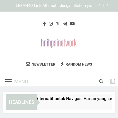
Skip
Panduan Memulihkan Akses KAYA787 Alternatif
to
setelah Gangguan Browser
content
KAYA787 Alternatif dengan Struktur Informasi
yang Lebih Sistematis
EDWINSLOT Link Alternatif untuk Navigasi Harian
yang Lebih Teratur dan Aman
LEBAH4D Link Alternatif dengan Sistem yang
Lebih Adaptif dan Aman bagi Pengguna
Panduan Memulihkan Akses KAYA787 Alternatif
setelah Gangguan Browser
HNI HP AI
Dapatkan Informasi Terbaru Tentang
KAYA787 Alternatif dengan Struktur Informasi
NEWSLETTER
RANDOM NEWS
Network
yang Lebih Sistematis
Kecerdasan Buatan Di HNI HP AI Network.
MENU
WINSLOT Link Alternatif untuk Navigasi Harian yang Lebih Te
HEADLINES
eeks Ago