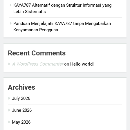
KAYA787 Alternatif dengan Struktur Informasi yang
Lebih Sistematis
Panduan Menjelajahi KAYA787 tanpa Mengabaikan
Kenyamanan Pengguna
Recent Comments
A WordPress Commenter
on
Hello world!
Archives
July 2026
June 2026
May 2026