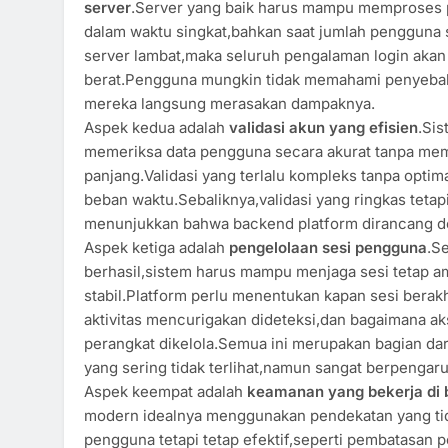
server
.Server yang baik harus mampu memproses 
dalam waktu singkat,bahkan saat jumlah pengguna s
server lambat,maka seluruh pengalaman login akan 
berat.Pengguna mungkin tidak memahami penyebab 
mereka langsung merasakan dampaknya.
Aspek kedua adalah
validasi akun yang efisien
.Si
memeriksa data pengguna secara akurat tanpa mem
panjang.Validasi yang terlalu kompleks tanpa opt
beban waktu.Sebaliknya,validasi yang ringkas tetapi
menunjukkan bahwa backend platform dirancang de
Aspek ketiga adalah
pengelolaan sesi pengguna
.Se
berhasil,sistem harus mampu menjaga sesi tetap a
stabil.Platform perlu menentukan kapan sesi berak
aktivitas mencurigakan dideteksi,dan bagaimana ak
perangkat dikelola.Semua ini merupakan bagian dari
yang sering tidak terlihat,namun sangat berpengar
Aspek keempat adalah
keamanan yang bekerja di 
modern idealnya menggunakan pendekatan yang t
pengguna tetapi tetap efektif,seperti pembatasan 