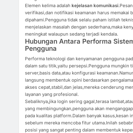
Elemen kelima adalah
kejelasan komunikasi
.Pesan
verifikasi,dan notifikasi keamanan harus memakai
dipahami.Pengguna tidak selalu paham istilah tekn
menjelaskan masalah dengan sederhana,maka ken
meningkat walaupun sedang terjadi kendala.
Hubungan Antara Performa Sistem
Pengguna
Performa teknologi dan kenyamanan pengguna pad
dalam satu titik,yaitu persepsi.Pengguna mungkin ti
server,basis data,atau konfigurasi keamanan.Namu
langsung membentuk opini berdasarkan pengalaman
akses cepat,stabil,dan jelas,mereka cenderung men
layanan yang profesional.
Sebaliknya,jika login sering gagal,terasa lambat,a
yang membingungkan,pengguna akan menganggap 
pada kualitas platform.Dalam banyak kasus,kesan i
sebelum mereka mencoba fitur utama.Inilah sebabn
posisi yang sangat penting dalam membentuk kepe