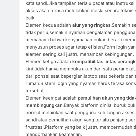
kata sandi.Jika tampilan terlalu padat atau instruksi
akses akan terasa melelahkan meski secara teknis
baik.
Elemen kedua adalah
alur yang ringkas
.Semakin se
tidak perlu,semakin nyaman pengalaman pengguna
memahami bahwa kenyamanan bukan berarti memo
menyusun proses agar tetap efisien.Form login yan
elemen sering kali justru menambah kebingungan.
Elemen ketiga adalah
kompatibilitas lintas perangk
kini tidak hanya membuka akun dari satu perangka
dari ponsel saat bepergian,laptop saat bekerja,dan t
rumah.Sistem login yang nyaman harus terasa konsi
tersebut.
Elemen keempat adalah
pemulihan akun yang tida
membingungkan
.Banyak platform dinilai buruk buk
normal,melainkan saat pengguna kehilangan akses.
sandi atau pemulihan akun yang terlalu panjang se
frustrasi.Platform yang baik justru mempermudah tit
mengorbankan keamanan.