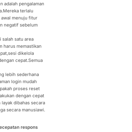
in adalah pengalaman
.Mereka terlalu
 awal menuju fitur
n negatif sebelum
i salah satu area
form harus memastikan
pat,sesi dikelola
dengan cepat.Semua
ng lebih sederhana
laman login mudah
apakah proses reset
ilakukan dengan cepat
n layak dibahas secara
uga secara manusiawi.
ecepatan respons