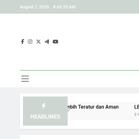
Skip
August 7, 2026
8:44:00 AM
to
content
HNI
Dapatkan 
gasi Harian yang Lebih Teratur dan Aman
LEBAH4D Link 
2 Weeks Ago
HEADLINES