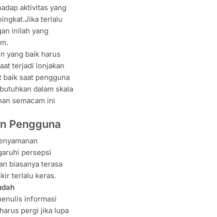
hadap aktivitas yang
ingkat.Jika terlalu
an inilah yang
rm.
in yang baik harus
at terjadi lonjakan
at baik saat pengguna
ibutuhkan dalam skala
anan semacam ini
nan Pengguna
 kenyamanan
garuhi persepsi
an biasanya terasa
r terlalu keras.
udah
enulis informasi
arus pergi jika lupa