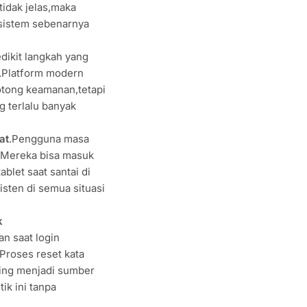
 tidak jelas,maka
 sistem sebenarnya
dikit langkah yang
.Platform modern
tong keamanan,tetapi
g terlalu banyak
at
.Pengguna masa
t.Mereka bisa masuk
ablet saat santai di
sten di semua situasi
k
an saat login
Proses reset kata
ring menjadi sumber
ik ini tanpa