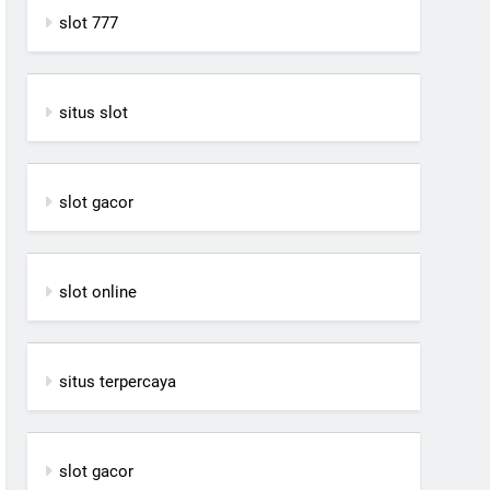
slot 777
situs slot
slot gacor
slot online
situs terpercaya
slot gacor