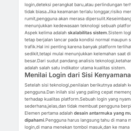
login,deteksi perangkat baru,atau perlindungan ter
tidak biasa.Jika keamanan terlalu longgar,risiko men
rumit,pengguna akan merasa dipersulit.Keseimbang
menunjukkan kedewasaan teknologi sebuah platfo
Aspek kelima adalah
skalabilitas sistem
.Sistem log
tetap berjalan lancar pada kondisi normal maupun sa
trafik.Hal ini penting karena banyak platform terlih
sedikit,tetapi mulai menunjukkan kelemahan saat d
besar.Dari sudut pandang analisis teknologi,ketah
adalah salah satu indikator utama kualitas sistem.
Menilai Login dari Sisi Kenyama
Setelah sisi teknologi,penilaian berikutnya adalah
pengguna.Dan inilah sisi yang paling cepat memen
terhadap kualitas platform.Sebuah login yang nyam
sederhana,jelas,dan tidak membuat pengguna berpiki
Elemen pertama adalah
desain antarmuka yang m
dipahami
.Pengguna harus langsung tahu di mana m
login,di mana menekan tombol masuk,dan ke mana h