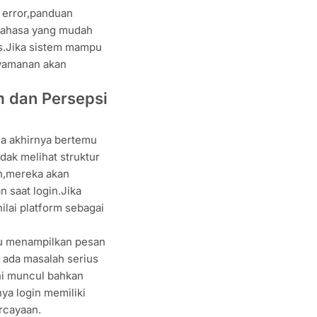
 error,panduan
 bahasa yang mudah
is.Jika sistem mampu
yamanan akan
 dan Persepsi
a akhirnya bertemu
dak melihat struktur
n,mereka akan
 saat login.Jika
ilai platform sebagai
tau menampilkan pesan
ada masalah serius
ni muncul bahkan
ya login memiliki
rcayaan.