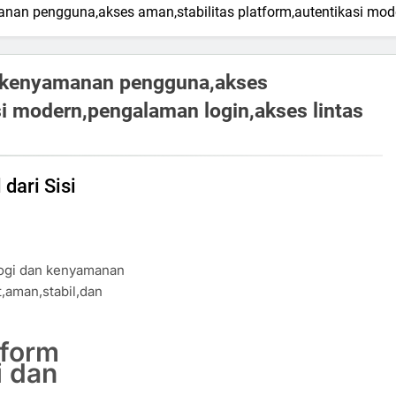
amanan pengguna,akses aman,stabilitas platform,autentikasi mo
gin,kenyamanan pengguna,akses
si modern,pengalaman login,akses lintas
dari Sisi
nologi dan kenyamanan
aman,stabil,dan
tform
i dan