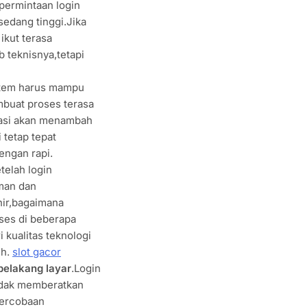
permintaan login
edang tinggi.Jika
ikut terasa
teknisnya,tetapi
stem harus mampu
buat proses terasa
imasi akan menambah
 tetap tepat
ngan rapi.
telah login
man dan
hir,bagaimana
ses di beberapa
 kualitas teknologi
uh.
slot gacor
belakang layar
.Login
idak memberatkan
percobaan