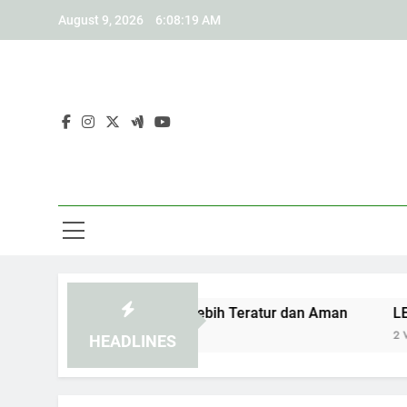
Skip
August 9, 2026
6:08:20 AM
to
content
HNI
Dapatkan 
gasi Harian yang Lebih Teratur dan Aman
LEBAH4D Link 
2 Weeks Ago
HEADLINES