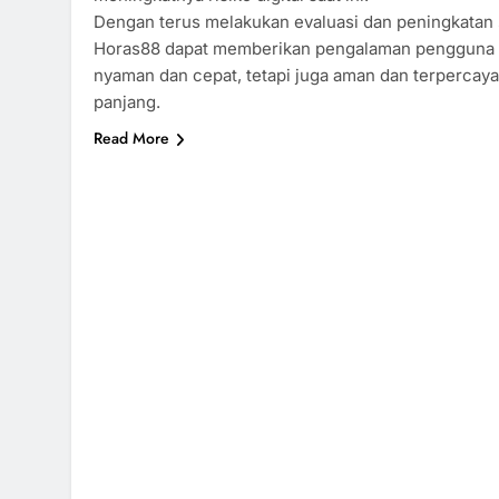
Dengan terus melakukan evaluasi dan peningkatan
Horas88 dapat memberikan pengalaman pengguna y
nyaman dan cepat, tetapi juga aman dan terpercaya
panjang.
Read More