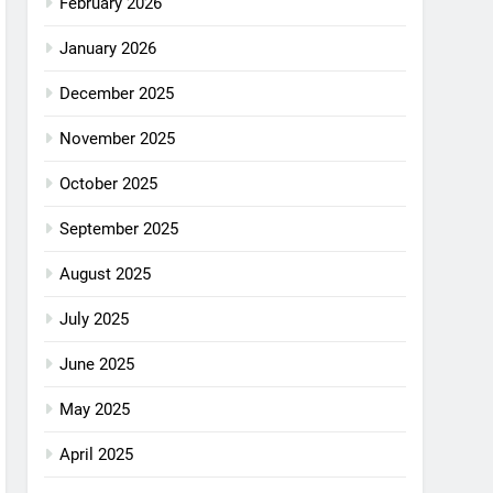
February 2026
January 2026
December 2025
November 2025
October 2025
September 2025
August 2025
July 2025
June 2025
May 2025
April 2025