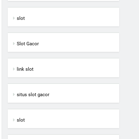
slot
Slot Gacor
link slot
situs slot gacor
slot