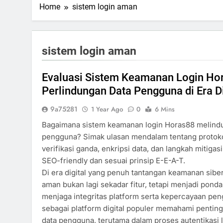
Home
sistem login aman
sistem login aman
Evaluasi Sistem Keamanan Login Ho
Perlindungan Data Pengguna di Era Di
9a75281
1 Year Ago
0
6 Mins
Bagaimana sistem keamanan login Horas88 melindun
pengguna? Simak ulasan mendalam tentang protok
verifikasi ganda, enkripsi data, dan langkah mitigasi 
SEO-friendly dan sesuai prinsip E-E-A-T.
Di era digital yang penuh tantangan keamanan siber
aman bukan lagi sekadar fitur, tetapi menjadi pond
menjaga integritas platform serta kepercayaan pe
sebagai platform digital populer memahami pentin
data pengguna, terutama dalam proses autentikasi 