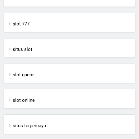
slot 777
situs slot
slot gacor
slot online
situs terpercaya