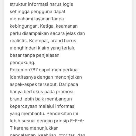
struktur informasi harus logis
sehingga pengguna dapat
memahami layanan tanpa
kebingungan. Ketiga, keamanan
perlu disampaikan secara jelas dan
realistis. Keempat, brand harus
menghindari klaim yang terlalu
besar tanpa penjelasan
pendukung.
Pokemon787 dapat memperkuat
identitasnya dengan menonjolkan
aspek-aspek tersebut. Daripada
hanya berfokus pada promosi,
brand lebih baik membangun
kepercayaan melalui informasi
yang membantu. Pendekatan ini
lebih sesuai dengan prinsip E-E-A-
T karena menunjukkan
pengalaman, keahlian, otoritas, dan