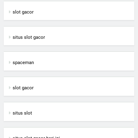
slot gacor
situs slot gacor
spaceman
slot gacor
situs slot