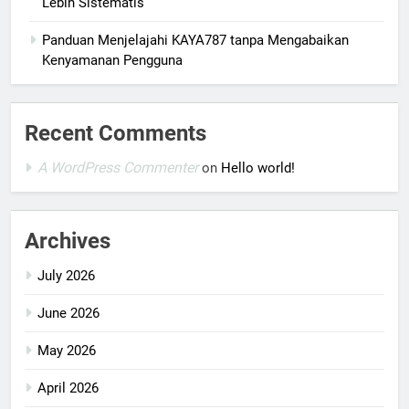
Lebih Sistematis
Panduan Menjelajahi KAYA787 tanpa Mengabaikan
Kenyamanan Pengguna
Recent Comments
A WordPress Commenter
on
Hello world!
Archives
July 2026
June 2026
May 2026
April 2026