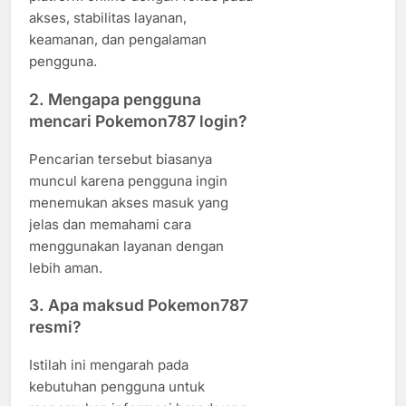
akses, stabilitas layanan,
keamanan, dan pengalaman
pengguna.
2. Mengapa pengguna
mencari Pokemon787 login?
Pencarian tersebut biasanya
muncul karena pengguna ingin
menemukan akses masuk yang
jelas dan memahami cara
menggunakan layanan dengan
lebih aman.
3. Apa maksud Pokemon787
resmi?
Istilah ini mengarah pada
kebutuhan pengguna untuk