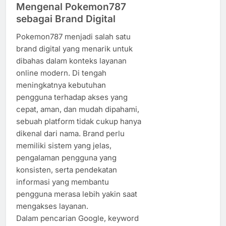
Mengenal Pokemon787
sebagai Brand Digital
Pokemon787 menjadi salah satu
brand digital yang menarik untuk
dibahas dalam konteks layanan
online modern. Di tengah
meningkatnya kebutuhan
pengguna terhadap akses yang
cepat, aman, dan mudah dipahami,
sebuah platform tidak cukup hanya
dikenal dari nama. Brand perlu
memiliki sistem yang jelas,
pengalaman pengguna yang
konsisten, serta pendekatan
informasi yang membantu
pengguna merasa lebih yakin saat
mengakses layanan.
Dalam pencarian Google, keyword