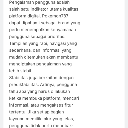
Pengalaman pengguna adalah
salah satu indikator utama kualitas
platform digital. Pokemon787
dapat dipahami sebagai brand yang
perlu menempatkan kenyamanan
pengguna sebagai prioritas.
Tampilan yang rapi, navigasi yang
sederhana, dan informasi yang
mudah ditemukan akan membantu
menciptakan pengalaman yang
lebih stabil.
Stabilitas juga berkaitan dengan
prediktabilitas. Artinya, pengguna
tahu apa yang harus dilakukan
ketika membuka platform, mencari
informasi, atau mengakses fitur
tertentu. Jika setiap bagian
layanan memiliki alur yang jelas,
pengguna tidak perlu menebak-