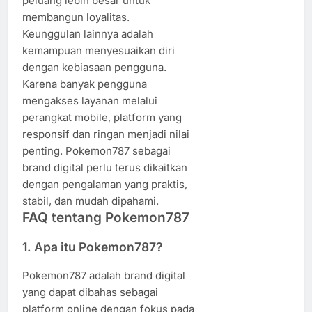
peluang lebih besar untuk
membangun loyalitas.
Keunggulan lainnya adalah
kemampuan menyesuaikan diri
dengan kebiasaan pengguna.
Karena banyak pengguna
mengakses layanan melalui
perangkat mobile, platform yang
responsif dan ringan menjadi nilai
penting. Pokemon787 sebagai
brand digital perlu terus dikaitkan
dengan pengalaman yang praktis,
stabil, dan mudah dipahami.
FAQ tentang Pokemon787
1. Apa itu Pokemon787?
Pokemon787 adalah brand digital
yang dapat dibahas sebagai
platform online dengan fokus pada