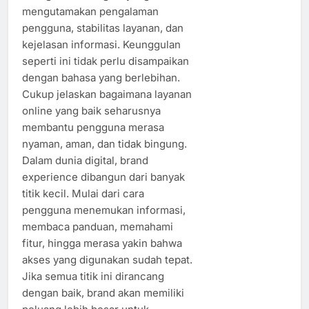
mengutamakan pengalaman
pengguna, stabilitas layanan, dan
kejelasan informasi. Keunggulan
seperti ini tidak perlu disampaikan
dengan bahasa yang berlebihan.
Cukup jelaskan bagaimana layanan
online yang baik seharusnya
membantu pengguna merasa
nyaman, aman, dan tidak bingung.
Dalam dunia digital, brand
experience dibangun dari banyak
titik kecil. Mulai dari cara
pengguna menemukan informasi,
membaca panduan, memahami
fitur, hingga merasa yakin bahwa
akses yang digunakan sudah tepat.
Jika semua titik ini dirancang
dengan baik, brand akan memiliki