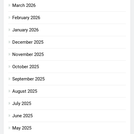
March 2026
February 2026
January 2026
December 2025
November 2025
October 2025
September 2025
August 2025
July 2025
June 2025
May 2025