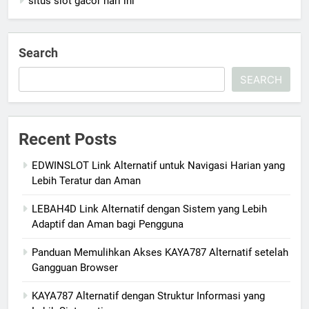
situs slot gacor hari ini
Search
SEARCH
Recent Posts
EDWINSLOT Link Alternatif untuk Navigasi Harian yang
Lebih Teratur dan Aman
LEBAH4D Link Alternatif dengan Sistem yang Lebih
Adaptif dan Aman bagi Pengguna
Panduan Memulihkan Akses KAYA787 Alternatif setelah
Gangguan Browser
KAYA787 Alternatif dengan Struktur Informasi yang