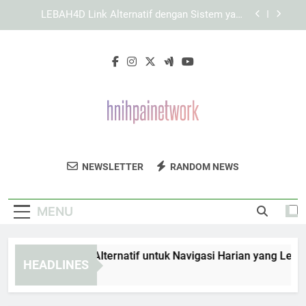
Skip
Panduan Memulihkan Akses KAYA787 Alternatif
to
setelah Gangguan Browser
content
KAYA787 Alternatif dengan Struktur Informasi
yang Lebih Sistematis
EDWINSLOT Link Alternatif untuk Navigasi Harian
yang Lebih Teratur dan Aman
LEBAH4D Link Alternatif dengan Sistem yang
Lebih Adaptif dan Aman bagi Pengguna
Panduan Memulihkan Akses KAYA787 Alternatif
setelah Gangguan Browser
HNI HP AI
Dapatkan Informasi Terbaru Tentang
KAYA787 Alternatif dengan Struktur Informasi
NEWSLETTER
RANDOM NEWS
Network
yang Lebih Sistematis
Kecerdasan Buatan Di HNI HP AI Network.
MENU
WINSLOT Link Alternatif untuk Navigasi Harian yang Lebih Te
HEADLINES
Weeks Ago