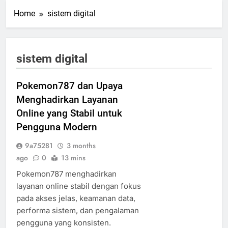
Home
sistem digital
sistem digital
Pokemon787 dan Upaya
Menghadirkan Layanan
Online yang Stabil untuk
Pengguna Modern
9a75281
3 months
ago
0
13 mins
Pokemon787 menghadirkan
layanan online stabil dengan fokus
pada akses jelas, keamanan data,
performa sistem, dan pengalaman
pengguna yang konsisten.