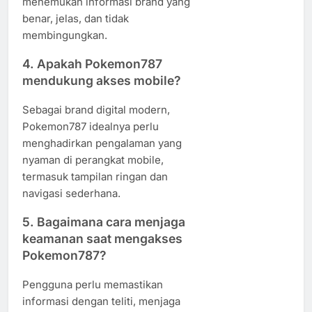
menemukan informasi brand yang
benar, jelas, dan tidak
membingungkan.
4. Apakah Pokemon787
mendukung akses mobile?
Sebagai brand digital modern,
Pokemon787 idealnya perlu
menghadirkan pengalaman yang
nyaman di perangkat mobile,
termasuk tampilan ringan dan
navigasi sederhana.
5. Bagaimana cara menjaga
keamanan saat mengakses
Pokemon787?
Pengguna perlu memastikan
informasi dengan teliti, menjaga