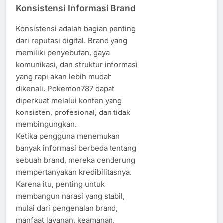
Konsistensi Informasi Brand
Konsistensi adalah bagian penting
dari reputasi digital. Brand yang
memiliki penyebutan, gaya
komunikasi, dan struktur informasi
yang rapi akan lebih mudah
dikenali. Pokemon787 dapat
diperkuat melalui konten yang
konsisten, profesional, dan tidak
membingungkan.
Ketika pengguna menemukan
banyak informasi berbeda tentang
sebuah brand, mereka cenderung
mempertanyakan kredibilitasnya.
Karena itu, penting untuk
membangun narasi yang stabil,
mulai dari pengenalan brand,
manfaat layanan, keamanan,