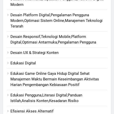
Modern
Desain Platform Digital,Pengalaman Pengguna
Modern,Optimasi Sistem Online,Manajemen Teknologi
Terarah
Desain Responsif,Teknologi Mobile,Platform
Digital,Optimasi Antarmuka,Pengalaman Pengguna
Desain UX & Strategi Konten
Edukasi Digital
Edukasi Game Online Gaya Hidup Digital Sehat
Manajemen Waktu Bermain Keseimbangan Aktivitas
Harian Pengembangan Kebiasaan Positif
Edukasi Pengguna,Literasi Digital,Panduan
Istilah,Analisis Konten,Kesadaran Risiko
Efisiensi Akses Alternatif