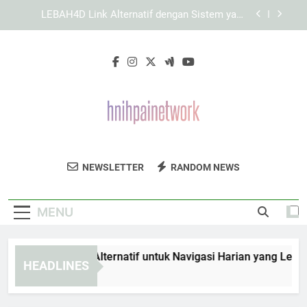
Skip
Panduan Memulihkan Akses KAYA787 Alternatif
to
setelah Gangguan Browser
content
KAYA787 Alternatif dengan Struktur Informasi
yang Lebih Sistematis
EDWINSLOT Link Alternatif untuk Navigasi Harian
yang Lebih Teratur dan Aman
LEBAH4D Link Alternatif dengan Sistem yang
Lebih Adaptif dan Aman bagi Pengguna
Panduan Memulihkan Akses KAYA787 Alternatif
setelah Gangguan Browser
HNI HP AI
Dapatkan Informasi Terbaru Tentang
KAYA787 Alternatif dengan Struktur Informasi
NEWSLETTER
RANDOM NEWS
Network
yang Lebih Sistematis
Kecerdasan Buatan Di HNI HP AI Network.
MENU
WINSLOT Link Alternatif untuk Navigasi Harian yang Lebih Te
HEADLINES
Weeks Ago