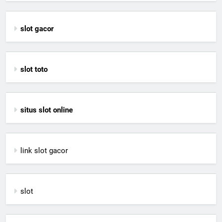
slot gacor
slot toto
situs slot online
link slot gacor
slot