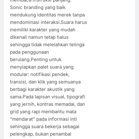
Sonic branding yang baik
mendukung identitas merek tanpa
mendominasi interaksi.Suara harus
memiliki karakter yang mudah
dikenali namun tetap halus
sehingga tidak melelahkan telinga
pada penggunaan
berulang.Penting untuk
menyiapkan palet suara yang
modular: notifikasi pendek,
transisi, dan klik yang semuanya
berbagi karakter akustik yang
sama.Pada lapisan visual, tipografi
yang jernih, kontras memadai, dan
grid yang rapi membantu mata
“mendarat” pada informasi inti
sehingga suara bekerja sebagai
pelengkap, bukan penambal