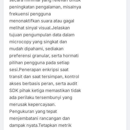
peningkatan pengalaman, misalnya
frekuensi pengguna
menonaktifkan suara atau gagal
melihat sinyal visual.Jelaskan
tujuan pengumpulan data dalam
microcopy yang singkat dan
mudah dipahami, sediakan
preferensi granular, serta hormati
pilihan pengguna pada setiap
sesi.Penerapan enkripsi saat
transit dan saat tersimpan, kontrol
akses berbasis peran, serta audit
SDK pihak ketiga memastikan tidak
ada perilaku tersembunyi yang
merusak kepercayaan.
Pengukuran yang tepat
menjembatani rancangan dan
dampak nyata.Tetapkan metrik