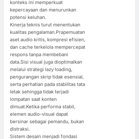
konteks ini memperkuat
kepercayaan dan menurunkan
potensi keluhan.
Kinerja teknis turut menentukan
kualitas pengalaman.Prapemuatan
aset audio kritis, kompresi efisien,
dan cache terkelola mempercepat
respons tanpa membebani
data.Sisi visual juga dioptimalkan
melalui strategi lazy loading,
pengurangan skrip tidak esensial,
serta perhatian pada stabilitas tata
letak sehingga tidak terjadi
lompatan saat konten
dimuat.Ketika performa stabil,
elemen audio-visual dapat
bersinar sebagai pemandu, bukan
distraksi.
Sistem desain menjadi fondasi