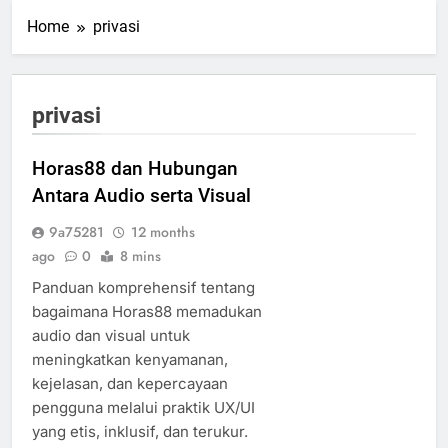
Home
privasi
privasi
Horas88 dan Hubungan
Antara Audio serta Visual
9a75281
12 months
ago
0
8 mins
Panduan komprehensif tentang
bagaimana Horas88 memadukan
audio dan visual untuk
meningkatkan kenyamanan,
kejelasan, dan kepercayaan
pengguna melalui praktik UX/UI
yang etis, inklusif, dan terukur.