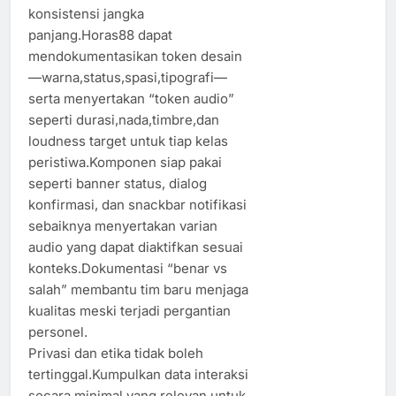
konsistensi jangka
panjang.Horas88 dapat
mendokumentasikan token desain
—warna,status,spasi,tipografi—
serta menyertakan “token audio”
seperti durasi,nada,timbre,dan
loudness target untuk tiap kelas
peristiwa.Komponen siap pakai
seperti banner status, dialog
konfirmasi, dan snackbar notifikasi
sebaiknya menyertakan varian
audio yang dapat diaktifkan sesuai
konteks.Dokumentasi “benar vs
salah” membantu tim baru menjaga
kualitas meski terjadi pergantian
personel.
Privasi dan etika tidak boleh
tertinggal.Kumpulkan data interaksi
secara minimal yang relevan untuk