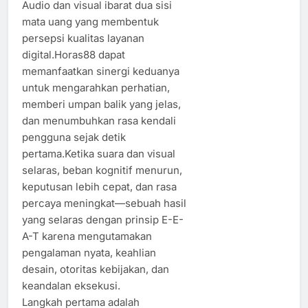
Audio dan visual ibarat dua sisi
mata uang yang membentuk
persepsi kualitas layanan
digital.Horas88 dapat
memanfaatkan sinergi keduanya
untuk mengarahkan perhatian,
memberi umpan balik yang jelas,
dan menumbuhkan rasa kendali
pengguna sejak detik
pertama.Ketika suara dan visual
selaras, beban kognitif menurun,
keputusan lebih cepat, dan rasa
percaya meningkat—sebuah hasil
yang selaras dengan prinsip E-E-
A-T karena mengutamakan
pengalaman nyata, keahlian
desain, otoritas kebijakan, dan
keandalan eksekusi.
Langkah pertama adalah