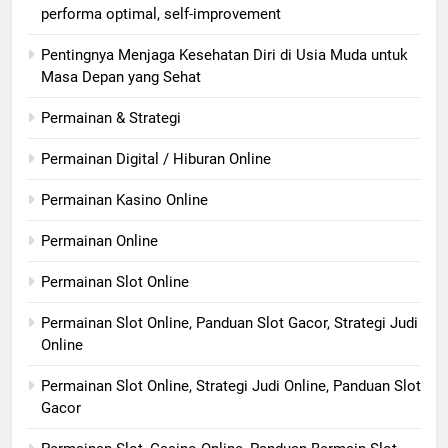
performa optimal, self-improvement
Pentingnya Menjaga Kesehatan Diri di Usia Muda untuk
Masa Depan yang Sehat
Permainan & Strategi
Permainan Digital / Hiburan Online
Permainan Kasino Online
Permainan Online
Permainan Slot Online
Permainan Slot Online, Panduan Slot Gacor, Strategi Judi
Online
Permainan Slot Online, Strategi Judi Online, Panduan Slot
Gacor