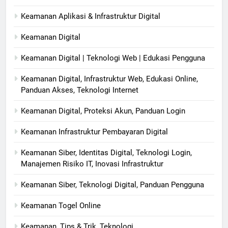
Keamanan Aplikasi & Infrastruktur Digital
Keamanan Digital
Keamanan Digital | Teknologi Web | Edukasi Pengguna
Keamanan Digital, Infrastruktur Web, Edukasi Online,
Panduan Akses, Teknologi Internet
Keamanan Digital, Proteksi Akun, Panduan Login
Keamanan Infrastruktur Pembayaran Digital
Keamanan Siber, Identitas Digital, Teknologi Login,
Manajemen Risiko IT, Inovasi Infrastruktur
Keamanan Siber, Teknologi Digital, Panduan Pengguna
Keamanan Togel Online
Keamanan, Tips & Trik, Teknologi