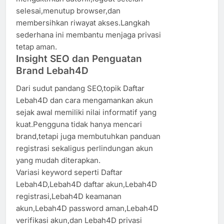
selesai,menutup browser,dan
membersihkan riwayat akses.Langkah
sederhana ini membantu menjaga privasi
tetap aman.
Insight SEO dan Penguatan
Brand Lebah4D
Dari sudut pandang SEO,topik Daftar
Lebah4D dan cara mengamankan akun
sejak awal memiliki nilai informatif yang
kuat.Pengguna tidak hanya mencari
brand,tetapi juga membutuhkan panduan
registrasi sekaligus perlindungan akun
yang mudah diterapkan.
Variasi keyword seperti Daftar
Lebah4D,Lebah4D daftar akun,Lebah4D
registrasi,Lebah4D keamanan
akun,Lebah4D password aman,Lebah4D
verifikasi akun,dan Lebah4D privasi