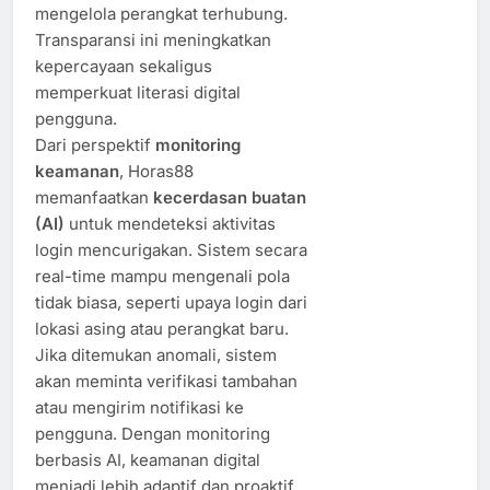
mengelola perangkat terhubung.
Transparansi ini meningkatkan
kepercayaan sekaligus
memperkuat literasi digital
pengguna.
Dari perspektif
monitoring
keamanan
, Horas88
memanfaatkan
kecerdasan buatan
(AI)
untuk mendeteksi aktivitas
login mencurigakan. Sistem secara
real-time mampu mengenali pola
tidak biasa, seperti upaya login dari
lokasi asing atau perangkat baru.
Jika ditemukan anomali, sistem
akan meminta verifikasi tambahan
atau mengirim notifikasi ke
pengguna. Dengan monitoring
berbasis AI, keamanan digital
menjadi lebih adaptif dan proaktif