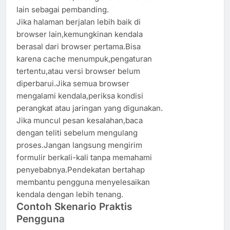
lain sebagai pembanding.
Jika halaman berjalan lebih baik di
browser lain,kemungkinan kendala
berasal dari browser pertama.Bisa
karena cache menumpuk,pengaturan
tertentu,atau versi browser belum
diperbarui.Jika semua browser
mengalami kendala,periksa kondisi
perangkat atau jaringan yang digunakan.
Jika muncul pesan kesalahan,baca
dengan teliti sebelum mengulang
proses.Jangan langsung mengirim
formulir berkali-kali tanpa memahami
penyebabnya.Pendekatan bertahap
membantu pengguna menyelesaikan
kendala dengan lebih tenang.
Contoh Skenario Praktis
Pengguna