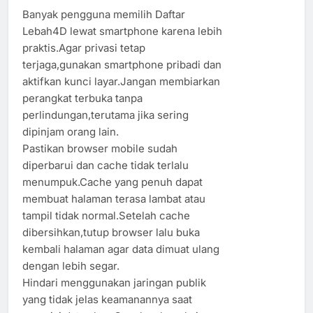
Banyak pengguna memilih Daftar
Lebah4D lewat smartphone karena lebih
praktis.Agar privasi tetap
terjaga,gunakan smartphone pribadi dan
aktifkan kunci layar.Jangan membiarkan
perangkat terbuka tanpa
perlindungan,terutama jika sering
dipinjam orang lain.
Pastikan browser mobile sudah
diperbarui dan cache tidak terlalu
menumpuk.Cache yang penuh dapat
membuat halaman terasa lambat atau
tampil tidak normal.Setelah cache
dibersihkan,tutup browser lalu buka
kembali halaman agar data dimuat ulang
dengan lebih segar.
Hindari menggunakan jaringan publik
yang tidak jelas keamanannya saat