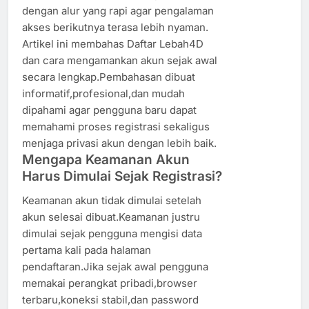
dengan alur yang rapi agar pengalaman
akses berikutnya terasa lebih nyaman.
Artikel ini membahas Daftar Lebah4D
dan cara mengamankan akun sejak awal
secara lengkap.Pembahasan dibuat
informatif,profesional,dan mudah
dipahami agar pengguna baru dapat
memahami proses registrasi sekaligus
menjaga privasi akun dengan lebih baik.
Mengapa Keamanan Akun
Harus Dimulai Sejak Registrasi?
Keamanan akun tidak dimulai setelah
akun selesai dibuat.Keamanan justru
dimulai sejak pengguna mengisi data
pertama kali pada halaman
pendaftaran.Jika sejak awal pengguna
memakai perangkat pribadi,browser
terbaru,koneksi stabil,dan password