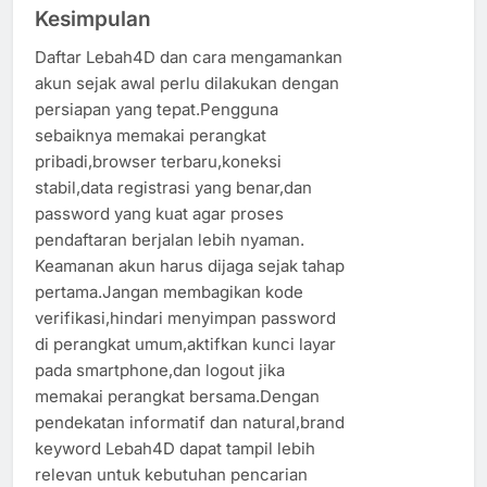
Kesimpulan
Daftar Lebah4D dan cara mengamankan
akun sejak awal perlu dilakukan dengan
persiapan yang tepat.Pengguna
sebaiknya memakai perangkat
pribadi,browser terbaru,koneksi
stabil,data registrasi yang benar,dan
password yang kuat agar proses
pendaftaran berjalan lebih nyaman.
Keamanan akun harus dijaga sejak tahap
pertama.Jangan membagikan kode
verifikasi,hindari menyimpan password
di perangkat umum,aktifkan kunci layar
pada smartphone,dan logout jika
memakai perangkat bersama.Dengan
pendekatan informatif dan natural,brand
keyword Lebah4D dapat tampil lebih
relevan untuk kebutuhan pencarian