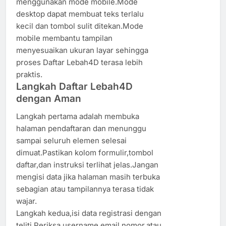
menggunakan mode mobile.Mode
desktop dapat membuat teks terlalu
kecil dan tombol sulit ditekan.Mode
mobile membantu tampilan
menyesuaikan ukuran layar sehingga
proses Daftar Lebah4D terasa lebih
praktis.
Langkah Daftar Lebah4D
dengan Aman
Langkah pertama adalah membuka
halaman pendaftaran dan menunggu
sampai seluruh elemen selesai
dimuat.Pastikan kolom formulir,tombol
daftar,dan instruksi terlihat jelas.Jangan
mengisi data jika halaman masih terbuka
sebagian atau tampilannya terasa tidak
wajar.
Langkah kedua,isi data registrasi dengan
teliti.Periksa username,email,nomor,atau