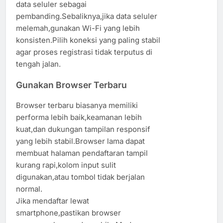
data seluler sebagai
pembanding.Sebaliknya,jika data seluler
melemah,gunakan Wi-Fi yang lebih
konsisten.Pilih koneksi yang paling stabil
agar proses registrasi tidak terputus di
tengah jalan.
Gunakan Browser Terbaru
Browser terbaru biasanya memiliki
performa lebih baik,keamanan lebih
kuat,dan dukungan tampilan responsif
yang lebih stabil.Browser lama dapat
membuat halaman pendaftaran tampil
kurang rapi,kolom input sulit
digunakan,atau tombol tidak berjalan
normal.
Jika mendaftar lewat
smartphone,pastikan browser