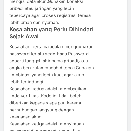
mengisi data akun.Gunakan koneksi
pribadi atau jaringan yang lebih
tepercaya agar proses registrasi terasa
lebih aman dan nyaman.
Kesalahan yang Perlu Dihindari
Sejak Awal
Kesalahan pertama adalah menggunakan
password terlalu sederhana.Password
seperti tanggal lahir,nama pribadi,atau
angka berurutan mudah ditebak.Gunakan
kombinasi yang lebih kuat agar akun
lebih terlindungi.
Kesalahan kedua adalah membagikan
kode verifikasi.Kode ini tidak boleh
diberikan kepada siapa pun karena
berhubungan langsung dengan
keamanan akun.
Kesalahan ketiga adalah menyimpan
password di perangkat umum.Jika