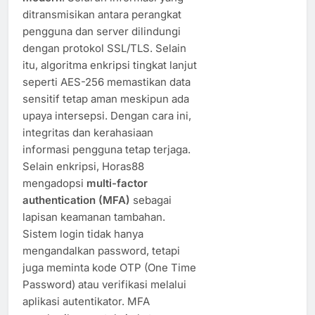
ditransmisikan antara perangkat
pengguna dan server dilindungi
dengan protokol SSL/TLS. Selain
itu, algoritma enkripsi tingkat lanjut
seperti AES-256 memastikan data
sensitif tetap aman meskipun ada
upaya intersepsi. Dengan cara ini,
integritas dan kerahasiaan
informasi pengguna tetap terjaga.
Selain enkripsi, Horas88
mengadopsi
multi-factor
authentication (MFA)
sebagai
lapisan keamanan tambahan.
Sistem login tidak hanya
mengandalkan password, tetapi
juga meminta kode OTP (One Time
Password) atau verifikasi melalui
aplikasi autentikator. MFA