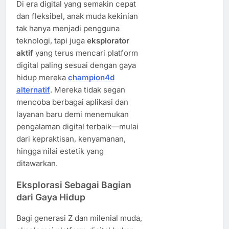
Di era digital yang semakin cepat
dan fleksibel, anak muda kekinian
tak hanya menjadi pengguna
teknologi, tapi juga
eksplorator
aktif
yang terus mencari platform
digital paling sesuai dengan gaya
hidup mereka
champion4d
alternatif
. Mereka tidak segan
mencoba berbagai aplikasi dan
layanan baru demi menemukan
pengalaman digital terbaik—mulai
dari kepraktisan, kenyamanan,
hingga nilai estetik yang
ditawarkan.
Eksplorasi Sebagai Bagian
dari Gaya Hidup
Bagi generasi Z dan milenial muda,