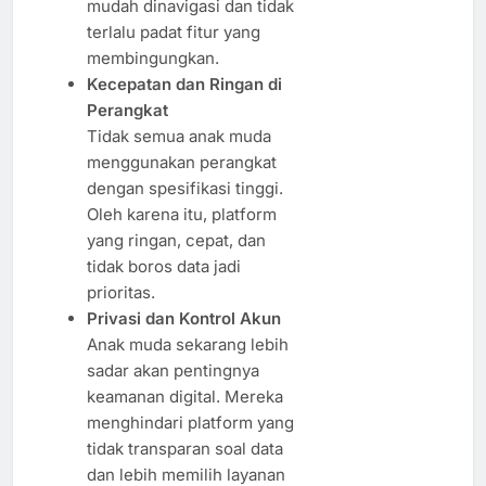
mudah dinavigasi dan tidak
terlalu padat fitur yang
membingungkan.
Kecepatan dan Ringan di
Perangkat
Tidak semua anak muda
menggunakan perangkat
dengan spesifikasi tinggi.
Oleh karena itu, platform
yang ringan, cepat, dan
tidak boros data jadi
prioritas.
Privasi dan Kontrol Akun
Anak muda sekarang lebih
sadar akan pentingnya
keamanan digital. Mereka
menghindari platform yang
tidak transparan soal data
dan lebih memilih layanan