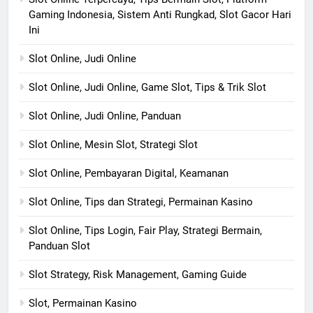
Gaming Indonesia, Sistem Anti Rungkad, Slot Gacor Hari
Ini
Slot Online, Judi Online
Slot Online, Judi Online, Game Slot, Tips & Trik Slot
Slot Online, Judi Online, Panduan
Slot Online, Mesin Slot, Strategi Slot
Slot Online, Pembayaran Digital, Keamanan
Slot Online, Tips dan Strategi, Permainan Kasino
Slot Online, Tips Login, Fair Play, Strategi Bermain,
Panduan Slot
Slot Strategy, Risk Management, Gaming Guide
Slot, Permainan Kasino