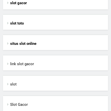
slot gacor
slot toto
situs slot online
link slot gacor
slot
Slot Gacor