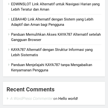
EDWINSLOT Link Alternatif untuk Navigasi Harian yang
Lebih Teratur dan Aman
LEBAH4D Link Alternatif dengan Sistem yang Lebih
Adaptif dan Aman bagi Pengguna
Panduan Memulihkan Akses KAYA787 Alternatif setelah
Gangguan Browser
KAYA787 Alternatif dengan Struktur Informasi yang
Lebih Sistematis
Panduan Menjelajahi KAYA787 tanpa Mengabaikan
Kenyamanan Pengguna
Recent Comments
A WordPress Commenter
on
Hello world!