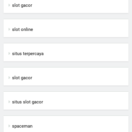
slot gacor
slot online
situs terpercaya
slot gacor
situs slot gacor
spaceman