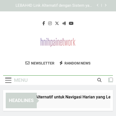
Skip
Panduan Memulihkan Akses KAYA787 Alternatif
to
setelah Gangguan Browser
content
KAYA787 Alternatif dengan Struktur Informasi
yang Lebih Sistematis
EDWINSLOT Link Alternatif untuk Navigasi Harian
yang Lebih Teratur dan Aman
LEBAH4D Link Alternatif dengan Sistem yang
Lebih Adaptif dan Aman bagi Pengguna
Panduan Memulihkan Akses KAYA787 Alternatif
setelah Gangguan Browser
HNI HP AI
Dapatkan Informasi Terbaru Tentang
KAYA787 Alternatif dengan Struktur Informasi
NEWSLETTER
RANDOM NEWS
Network
yang Lebih Sistematis
Kecerdasan Buatan Di HNI HP AI Network.
MENU
WINSLOT Link Alternatif untuk Navigasi Harian yang Lebih Te
HEADLINES
Weeks Ago