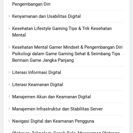
Pengembangan Diri
Kenyamanan dan Usabilitas Digital
Kesehatan Lifestyle Gaming Tips & Trik Kesehatan
Mental
Kesehatan Mental Gamer Mindset & Pengembangan Diri
Psikologi dalam Game Gaming Sehat & Seimbang Tips
Bermain Game Jangka Panjang
Literasi Informasi Digital
Literasi Keamanan Digital
Manajemen Akun dan Keamanan Digital
Manajemen Infrastruktur dan Stabilitas Server
Navigasi Digital dan Keamanan Pengguna