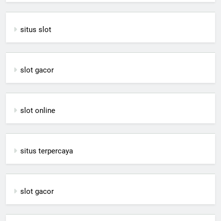
situs slot
slot gacor
slot online
situs terpercaya
slot gacor