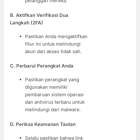
pelanggan mereka.
B. Aktifkan Verifikasi Dua
Langkah (2FA)
Pastikan Anda mengaktifkan
fitur ini untuk melindungi
akun dari akses tidak sah.
C. Perbarui Perangkat Anda
Pastikan perangkat yang
digunakan memiliki
pembaruan sistem operasi
dan antivirus terbaru untuk
melindungi dari malware.
D. Periksa Keamanan Tautan
Selalu pastikan bahwa link