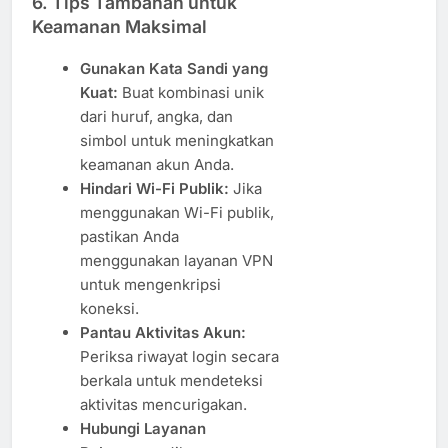
6.
Tips Tambahan untuk
Keamanan Maksimal
Gunakan Kata Sandi yang
Kuat:
Buat kombinasi unik
dari huruf, angka, dan
simbol untuk meningkatkan
keamanan akun Anda.
Hindari Wi-Fi Publik:
Jika
menggunakan Wi-Fi publik,
pastikan Anda
menggunakan layanan VPN
untuk mengenkripsi
koneksi.
Pantau Aktivitas Akun:
Periksa riwayat login secara
berkala untuk mendeteksi
aktivitas mencurigakan.
Hubungi Layanan