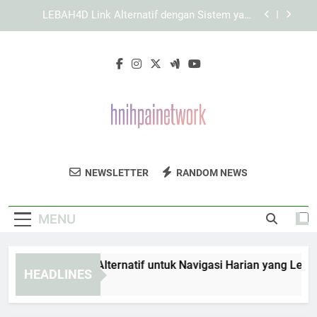
Skip
Panduan Memulihkan Akses KAYA787 Alternatif
to
setelah Gangguan Browser
content
KAYA787 Alternatif dengan Struktur Informasi
yang Lebih Sistematis
EDWINSLOT Link Alternatif untuk Navigasi Harian
yang Lebih Teratur dan Aman
LEBAH4D Link Alternatif dengan Sistem yang
Lebih Adaptif dan Aman bagi Pengguna
Panduan Memulihkan Akses KAYA787 Alternatif
setelah Gangguan Browser
HNI HP AI
Dapatkan Informasi Terbaru Tentang
KAYA787 Alternatif dengan Struktur Informasi
NEWSLETTER
RANDOM NEWS
Network
yang Lebih Sistematis
Kecerdasan Buatan Di HNI HP AI Network.
MENU
WINSLOT Link Alternatif untuk Navigasi Harian yang Lebih T
HEADLINES
Weeks Ago