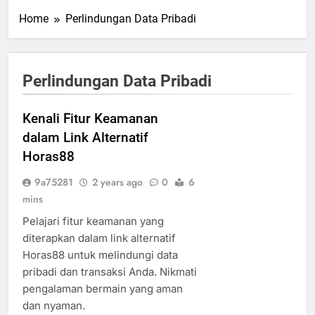
Home
Perlindungan Data Pribadi
Perlindungan Data Pribadi
Kenali Fitur Keamanan
dalam Link Alternatif
Horas88
9a75281
2 years ago
0
6
mins
Pelajari fitur keamanan yang
diterapkan dalam link alternatif
Horas88 untuk melindungi data
pribadi dan transaksi Anda. Nikmati
pengalaman bermain yang aman
dan nyaman.