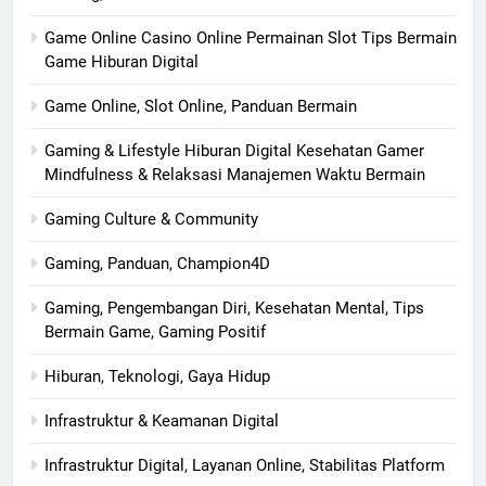
Game Online Casino Online Permainan Slot Tips Bermain
Game Hiburan Digital
Game Online, Slot Online, Panduan Bermain
Gaming & Lifestyle Hiburan Digital Kesehatan Gamer
Mindfulness & Relaksasi Manajemen Waktu Bermain
Gaming Culture & Community
Gaming, Panduan, Champion4D
Gaming, Pengembangan Diri, Kesehatan Mental, Tips
Bermain Game, Gaming Positif
Hiburan, Teknologi, Gaya Hidup
Infrastruktur & Keamanan Digital
Infrastruktur Digital, Layanan Online, Stabilitas Platform