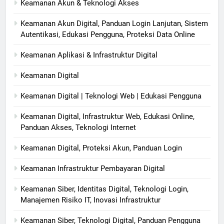
Keamanan Akun & Teknologi Akses
Keamanan Akun Digital, Panduan Login Lanjutan, Sistem
Autentikasi, Edukasi Pengguna, Proteksi Data Online
Keamanan Aplikasi & Infrastruktur Digital
Keamanan Digital
Keamanan Digital | Teknologi Web | Edukasi Pengguna
Keamanan Digital, Infrastruktur Web, Edukasi Online,
Panduan Akses, Teknologi Internet
Keamanan Digital, Proteksi Akun, Panduan Login
Keamanan Infrastruktur Pembayaran Digital
Keamanan Siber, Identitas Digital, Teknologi Login,
Manajemen Risiko IT, Inovasi Infrastruktur
Keamanan Siber, Teknologi Digital, Panduan Pengguna