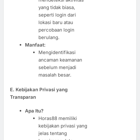
yang tidak biasa,
seperti login dari
lokasi baru atau
percobaan login
berulang.
Manfaat:
Mengidentifikasi
ancaman keamanan
sebelum menjadi
masalah besar.
E. Kebijakan Privasi yang
Transparan
Apa Itu?
Horas88 memiliki
kebijakan privasi yang
jelas tentang