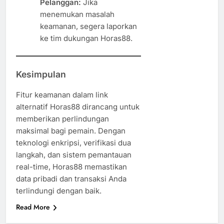
Pelanggan:
Jika
menemukan masalah
keamanan, segera laporkan
ke tim dukungan Horas88.
Kesimpulan
Fitur keamanan dalam link
alternatif Horas88 dirancang untuk
memberikan perlindungan
maksimal bagi pemain. Dengan
teknologi enkripsi, verifikasi dua
langkah, dan sistem pemantauan
real-time, Horas88 memastikan
data pribadi dan transaksi Anda
terlindungi dengan baik.
Read More