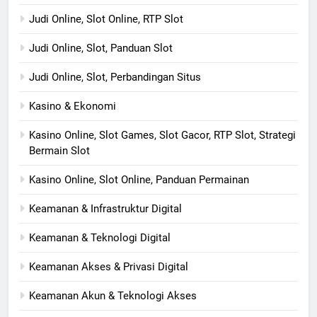
Judi Online, Slot Online, RTP Slot
Judi Online, Slot, Panduan Slot
Judi Online, Slot, Perbandingan Situs
Kasino & Ekonomi
Kasino Online, Slot Games, Slot Gacor, RTP Slot, Strategi
Bermain Slot
Kasino Online, Slot Online, Panduan Permainan
Keamanan & Infrastruktur Digital
Keamanan & Teknologi Digital
Keamanan Akses & Privasi Digital
Keamanan Akun & Teknologi Akses