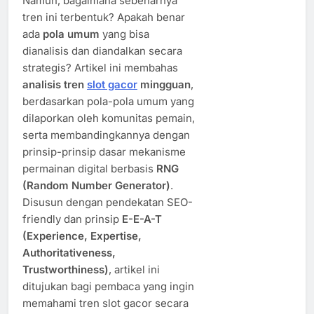
Namun, bagaimana sebenarnya
tren ini terbentuk? Apakah benar
ada
pola umum
yang bisa
dianalisis dan diandalkan secara
strategis? Artikel ini membahas
analisis tren
slot gacor
mingguan
,
berdasarkan pola-pola umum yang
dilaporkan oleh komunitas pemain,
serta membandingkannya dengan
prinsip-prinsip dasar mekanisme
permainan digital berbasis
RNG
(Random Number Generator)
.
Disusun dengan pendekatan SEO-
friendly dan prinsip
E-E-A-T
(Experience, Expertise,
Authoritativeness,
Trustworthiness)
, artikel ini
ditujukan bagi pembaca yang ingin
memahami tren slot gacor secara