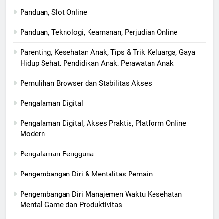
Panduan, Slot Online
Panduan, Teknologi, Keamanan, Perjudian Online
Parenting, Kesehatan Anak, Tips & Trik Keluarga, Gaya
Hidup Sehat, Pendidikan Anak, Perawatan Anak
Pemulihan Browser dan Stabilitas Akses
Pengalaman Digital
Pengalaman Digital, Akses Praktis, Platform Online
Modern
Pengalaman Pengguna
Pengembangan Diri & Mentalitas Pemain
Pengembangan Diri Manajemen Waktu Kesehatan
Mental Game dan Produktivitas