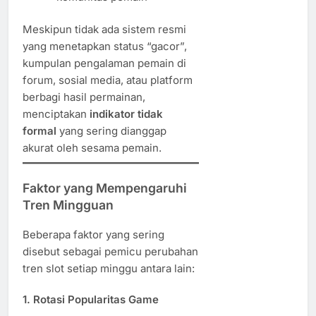
Meskipun tidak ada sistem resmi
yang menetapkan status “gacor”,
kumpulan pengalaman pemain di
forum, sosial media, atau platform
berbagi hasil permainan,
menciptakan
indikator tidak
formal
yang sering dianggap
akurat oleh sesama pemain.
Faktor yang Mempengaruhi
Tren Mingguan
Beberapa faktor yang sering
disebut sebagai pemicu perubahan
tren slot setiap minggu antara lain:
1.
Rotasi Popularitas Game