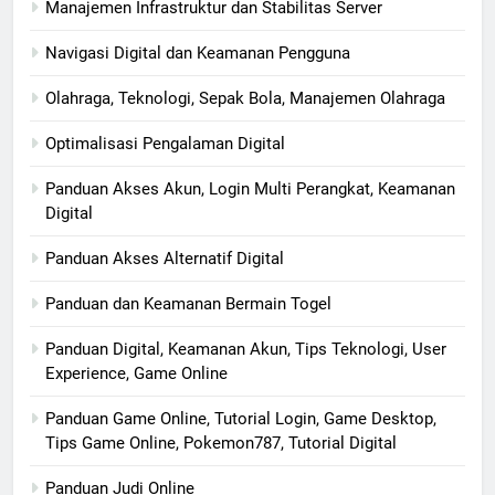
Manajemen Infrastruktur dan Stabilitas Server
Navigasi Digital dan Keamanan Pengguna
Olahraga, Teknologi, Sepak Bola, Manajemen Olahraga
Optimalisasi Pengalaman Digital
Panduan Akses Akun, Login Multi Perangkat, Keamanan
Digital
Panduan Akses Alternatif Digital
Panduan dan Keamanan Bermain Togel
Panduan Digital, Keamanan Akun, Tips Teknologi, User
Experience, Game Online
Panduan Game Online, Tutorial Login, Game Desktop,
Tips Game Online, Pokemon787, Tutorial Digital
Panduan Judi Online