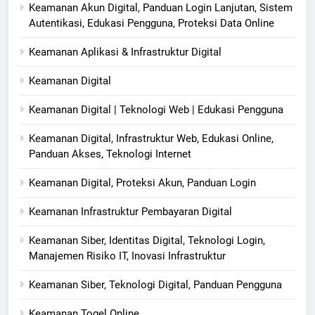
Keamanan Akun Digital, Panduan Login Lanjutan, Sistem
Autentikasi, Edukasi Pengguna, Proteksi Data Online
Keamanan Aplikasi & Infrastruktur Digital
Keamanan Digital
Keamanan Digital | Teknologi Web | Edukasi Pengguna
Keamanan Digital, Infrastruktur Web, Edukasi Online,
Panduan Akses, Teknologi Internet
Keamanan Digital, Proteksi Akun, Panduan Login
Keamanan Infrastruktur Pembayaran Digital
Keamanan Siber, Identitas Digital, Teknologi Login,
Manajemen Risiko IT, Inovasi Infrastruktur
Keamanan Siber, Teknologi Digital, Panduan Pengguna
Keamanan Togel Online