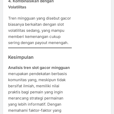
4.
Kombinasikan dengan
Volatilitas
Tren mingguan yang disebut gacor
biasanya berkaitan dengan slot
volatilitas sedang, yang mampu
memberi kemenangan cukup
sering dengan payout menengah.
Kesimpulan
Analisis tren slot gacor mingguan
merupakan pendekatan berbasis
komunitas yang, meskipun tidak
bersifat ilmiah, memiliki nilai
praktis bagi pemain yang ingin
merancang strategi permainan
yang lebih informatif. Dengan
memahami faktor-faktor yang