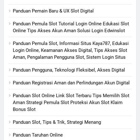
Panduan Pemain Baru & UX Slot Digital
Panduan Pemula Slot Tutorial Login Online Edukasi Slot
Online Tips Akses Akun Aman Solusi Login Edwinslot
Panduan Pemula Slot, Informasi Situs Kaya787, Edukasi
Login Online, Keamanan Akses Digital, Tips Akses Slot
Aman, Pengalaman Pengguna Slot, Sistem Login Situs
Panduan Pengguna, Teknologi Fleksibel, Akses Digital
Panduan Registrasi Aman dan Perlindungan Akun Digital
Panduan Slot Online Link Slot Terbaru Tips Memilih Slot
Aman Strategi Pemula Slot Proteksi Akun Slot Klaim
Bonus Slot
Panduan Slot, Tips & Trik, Strategi Menang
Panduan Taruhan Online