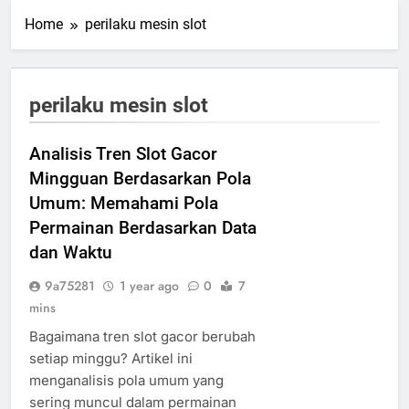
Home
perilaku mesin slot
perilaku mesin slot
Analisis Tren Slot Gacor
Mingguan Berdasarkan Pola
Umum: Memahami Pola
Permainan Berdasarkan Data
dan Waktu
9a75281
1 year ago
0
7
mins
Bagaimana tren slot gacor berubah
setiap minggu? Artikel ini
menganalisis pola umum yang
sering muncul dalam permainan