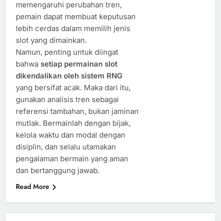
memengaruhi perubahan tren,
pemain dapat membuat keputusan
lebih cerdas dalam memilih jenis
slot yang dimainkan.
Namun, penting untuk diingat
bahwa
setiap permainan slot
dikendalikan oleh sistem RNG
yang bersifat acak. Maka dari itu,
gunakan analisis tren sebagai
referensi tambahan, bukan jaminan
mutlak. Bermainlah dengan bijak,
kelola waktu dan modal dengan
disiplin, dan selalu utamakan
pengalaman bermain yang aman
dan bertanggung jawab.
Read More