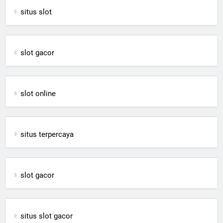
situs slot
slot gacor
slot online
situs terpercaya
slot gacor
situs slot gacor