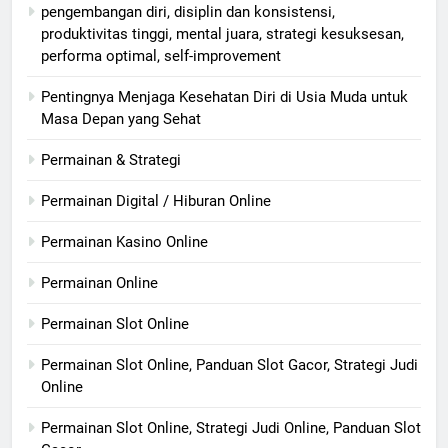
pengembangan diri, disiplin dan konsistensi,
produktivitas tinggi, mental juara, strategi kesuksesan,
performa optimal, self-improvement
Pentingnya Menjaga Kesehatan Diri di Usia Muda untuk
Masa Depan yang Sehat
Permainan & Strategi
Permainan Digital / Hiburan Online
Permainan Kasino Online
Permainan Online
Permainan Slot Online
Permainan Slot Online, Panduan Slot Gacor, Strategi Judi
Online
Permainan Slot Online, Strategi Judi Online, Panduan Slot