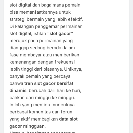
slot digital dan bagaimana pemain
bisa memanfaatkannya untuk
strategi bermain yang lebih efektif.
Di kalangan penggemar permainan
slot digital, istilah
“slot gacor”
merujuk pada permainan yang
dianggap sedang berada dalam
fase membayar atau memberikan
kemenangan dengan frekuensi
lebih tinggi dari biasanya. Uniknya,
banyak pemain yang percaya
bahwa
tren slot gacor bersifat
dinamis
, berubah dari hari ke hari,
bahkan dari minggu ke minggu.
Inilah yang memicu munculnya
berbagai komunitas dan forum
yang aktif membagikan
data slot
gacor mingguan
.