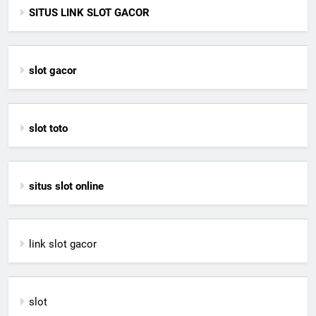
SITUS LINK SLOT GACOR
slot gacor
slot toto
situs slot online
link slot gacor
slot