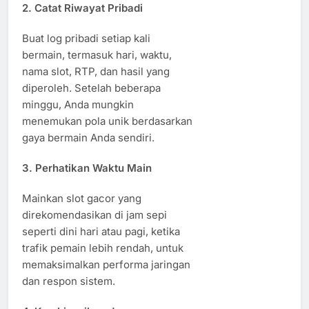
2.
Catat Riwayat Pribadi
Buat log pribadi setiap kali
bermain, termasuk hari, waktu,
nama slot, RTP, dan hasil yang
diperoleh. Setelah beberapa
minggu, Anda mungkin
menemukan pola unik berdasarkan
gaya bermain Anda sendiri.
3.
Perhatikan Waktu Main
Mainkan slot gacor yang
direkomendasikan di jam sepi
seperti dini hari atau pagi, ketika
trafik pemain lebih rendah, untuk
memaksimalkan performa jaringan
dan respon sistem.