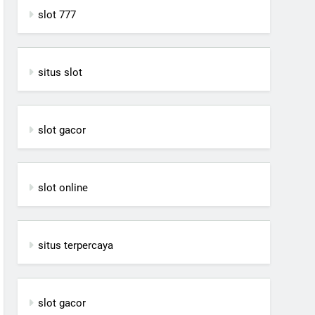
slot 777
situs slot
slot gacor
slot online
situs terpercaya
slot gacor