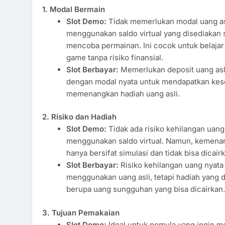
1. Modal Bermain
Slot Demo:
Tidak memerlukan modal uang as
menggunakan saldo virtual yang disediakan s
mencoba permainan. Ini cocok untuk belajar 
game tanpa risiko finansial.
Slot Berbayar:
Memerlukan deposit uang asl
dengan modal nyata untuk mendapatkan ke
memenangkan hadiah uang asli.
2. Risiko dan Hadiah
Slot Demo:
Tidak ada risiko kehilangan uang
menggunakan saldo virtual. Namun, kemena
hanya bersifat simulasi dan tidak bisa dicairk
Slot Berbayar:
Risiko kehilangan uang nyata
menggunakan uang asli, tetapi hadiah yang d
berupa uang sungguhan yang bisa dicairkan.
3. Tujuan Pemakaian
Slot Demo:
Ideal untuk pemula yang ingin m