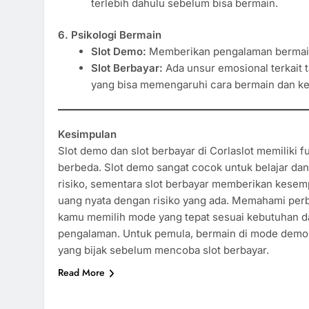
terlebih dahulu sebelum bisa bermain.
6. Psikologi Bermain
Slot Demo:
Memberikan pengalaman bermain 
Slot Berbayar:
Ada unsur emosional terkait t
yang bisa memengaruhi cara bermain dan ke
Kesimpulan
Slot demo dan slot berbayar di Corlaslot memiliki f
berbeda. Slot demo sangat cocok untuk belajar dan
risiko, sementara slot berbayar memberikan kes
uang nyata dengan risiko yang ada. Memahami per
kamu memilih mode yang tepat sesuai kebutuhan da
pengalaman. Untuk pemula, bermain di mode demo 
yang bijak sebelum mencoba slot berbayar.
Read More