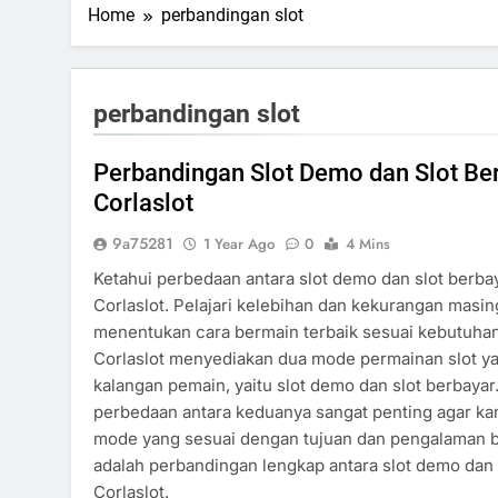
Home
perbandingan slot
perbandingan slot
Perbandingan Slot Demo dan Slot Ber
Corlaslot
9a75281
1 Year Ago
0
4 Mins
Ketahui perbedaan antara slot demo dan slot berba
Corlaslot. Pelajari kelebihan dan kekurangan masi
menentukan cara bermain terbaik sesuai kebutuha
Corlaslot menyediakan dua mode permainan slot ya
kalangan pemain, yaitu slot demo dan slot berbay
perbedaan antara keduanya sangat penting agar ka
mode yang sesuai dengan tujuan dan pengalaman b
adalah perbandingan lengkap antara slot demo dan 
Corlaslot.