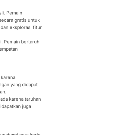
li. Pemain
ecara gratis untuk
dan eksplorasi fitur
i. Pemain bertaruh
sempatan
 karena
ngan yang didapat
an.
 ada karena taruhan
idapatkan juga
emahami cara kerja