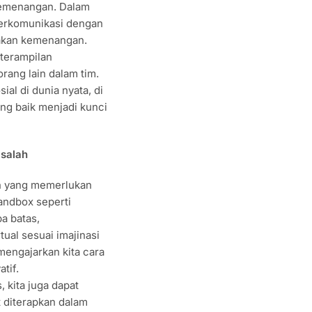
kemenangan. Dalam
berkomunikasi dengan
yakan kemenangan.
terampilan
rang lain dalam tim.
ial di dunia nyata, di
g baik menjadi kunci
asalah
an yang memerlukan
andbox seperti
a batas,
al sesuai imajinasi
mengajarkan kita cara
tif.
 kita juga dapat
diterapkan dalam