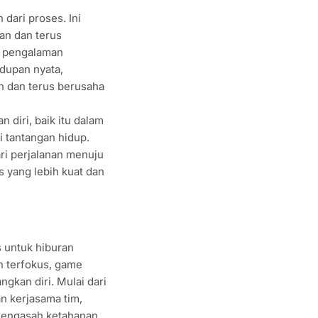
dari proses. Ini
an dan terus
i pengalaman
dupan nyata,
 dan terus berusaha
 diri, baik itu dalam
 tantangan hidup.
ri perjalanan menuju
 yang lebih kuat dan
s untuk hiburan
n terfokus, game
gkan diri. Mulai dari
n kerjasama tim,
mengasah ketahanan