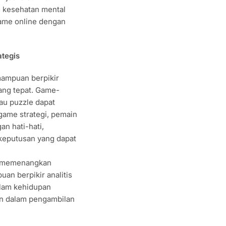
n kesehatan mental
game online dengan
tegis
mampuan berpikir
ang tepat. Game-
tau puzzle dapat
 game strategi, pemain
n hati-hati,
keputusan yang dapat
tuk memenangkan
an berpikir analitis
alam kehidupan
kan dalam pengambilan