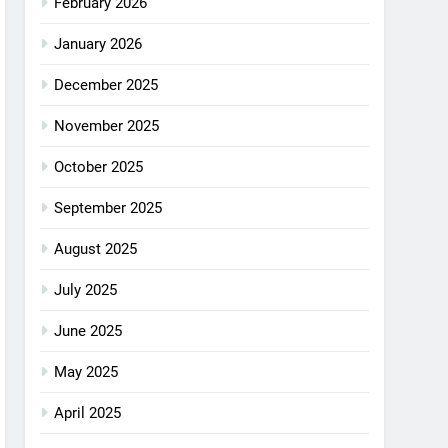
February 2026
January 2026
December 2025
November 2025
October 2025
September 2025
August 2025
July 2025
June 2025
May 2025
April 2025