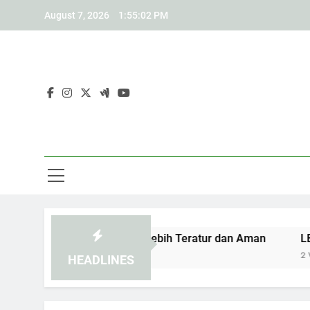
Skip
August 7, 2026
1:55:03 PM
to
content
HNI
Dapatkan 
gasi Harian yang Lebih Teratur dan Aman
LEBAH4D Link 
2 Weeks Ago
HEADLINES