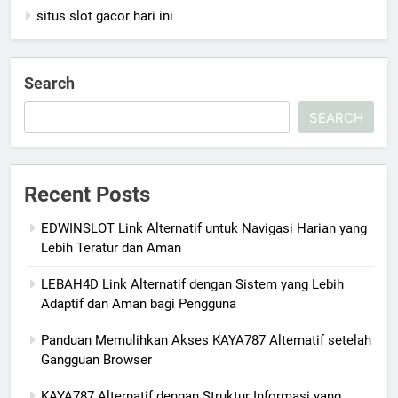
situs slot gacor hari ini
Search
SEARCH
Recent Posts
EDWINSLOT Link Alternatif untuk Navigasi Harian yang
Lebih Teratur dan Aman
LEBAH4D Link Alternatif dengan Sistem yang Lebih
Adaptif dan Aman bagi Pengguna
Panduan Memulihkan Akses KAYA787 Alternatif setelah
Gangguan Browser
KAYA787 Alternatif dengan Struktur Informasi yang