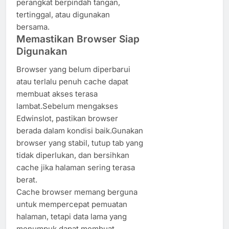
perangkat berpindah tangan,
tertinggal, atau digunakan
bersama.
Memastikan Browser Siap
Digunakan
Browser yang belum diperbarui
atau terlalu penuh cache dapat
membuat akses terasa
lambat.Sebelum mengakses
Edwinslot, pastikan browser
berada dalam kondisi baik.Gunakan
browser yang stabil, tutup tab yang
tidak diperlukan, dan bersihkan
cache jika halaman sering terasa
berat.
Cache browser memang berguna
untuk mempercepat pemuatan
halaman, tetapi data lama yang
menumpuk dapat membuat