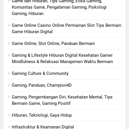
Game dan Hiburan, Tips Gaming, Etika Gaming,
Komunitas Game, Pengalaman Gaming, Psikologi
Gaming, Hiburan
Game Online Casino Online Permainan Slot Tips Bermain
Game Hiburan Digital
Game Online, Slot Online, Panduan Bermain
Gaming & Lifestyle Hiburan Digital Kesehatan Gamer
Mindfulness & Relaksasi Manajemen Waktu Bermain
Gaming Culture & Community
Gaming, Panduan, Champion4D
Gaming, Pengembangan Diri, Kesehatan Mental, Tips
Bermain Game, Gaming Positif
Hiburan, Teknologi, Gaya Hidup
Infrastruktur & Keamanan Digital