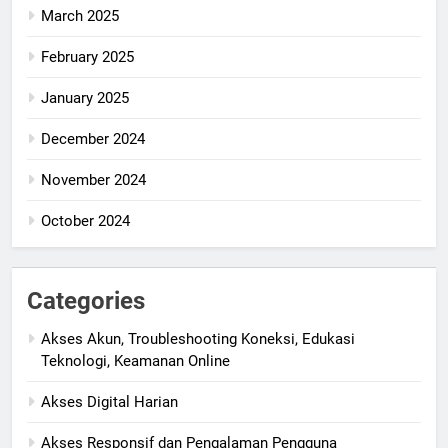
March 2025
February 2025
January 2025
December 2024
November 2024
October 2024
Categories
Akses Akun, Troubleshooting Koneksi, Edukasi
Teknologi, Keamanan Online
Akses Digital Harian
Akses Responsif dan Pengalaman Pengguna