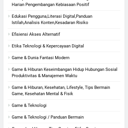
Harian Pengembangan Kebiasaan Positif
Edukasi Pengguna,Literasi Digital,Panduan
Istilah,Analisis Konten,Kesadaran Risiko
Efisiensi Akses Alternatif
Etika Teknologi & Kepercayaan Digital
Game & Dunia Fantasi Modern
Game & Hiburan Keseimbangan Hidup Hubungan Sosial
Produktivitas & Manajemen Waktu
Game & Hiburan, Kesehatan, Lifestyle, Tips Bermain
Game, Kesehatan Mental & Fisik
Game & Teknologi
Game & Teknologi / Panduan Bermain