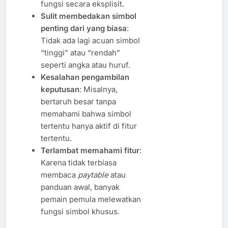
fungsi secara eksplisit.
Sulit membedakan simbol
penting dari yang biasa
:
Tidak ada lagi acuan simbol
“tinggi” atau “rendah”
seperti angka atau huruf.
Kesalahan pengambilan
keputusan
: Misalnya,
bertaruh besar tanpa
memahami bahwa simbol
tertentu hanya aktif di fitur
tertentu.
Terlambat memahami fitur
:
Karena tidak terbiasa
membaca
paytable
atau
panduan awal, banyak
pemain pemula melewatkan
fungsi simbol khusus.