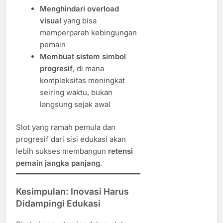
Menghindari overload
visual
yang bisa
memperparah kebingungan
pemain
Membuat sistem simbol
progresif
, di mana
kompleksitas meningkat
seiring waktu, bukan
langsung sejak awal
Slot yang ramah pemula dan
progresif dari sisi edukasi akan
lebih sukses membangun
retensi
pemain jangka panjang
.
Kesimpulan: Inovasi Harus
Didampingi Edukasi