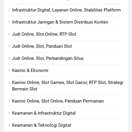
Infrastruktur Digital, Layanan Online, Stabilitas Platform
Infrastruktur Jaringan & Sistem Distribusi Konten
Judi Online, Slot Online, RTP Slot
Judi Online, Slot, Panduan Slot
Judi Online, Slot, Perbandingan Situs
Kasino & Ekonomi
Kasino Online, Slot Games, Slot Gacor, RTP Slot, Strategi
Bermain Slot
Kasino Online, Slot Online, Panduan Permainan
Keamanan & Infrastruktur Digital
Keamanan & Teknologi Digital