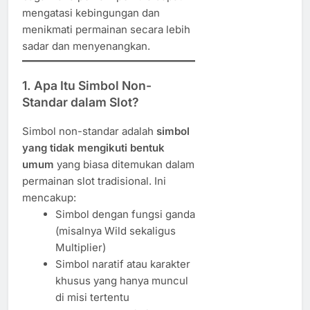
mengatasi kebingungan dan
menikmati permainan secara lebih
sadar dan menyenangkan.
1. Apa Itu Simbol Non-
Standar dalam Slot?
Simbol non-standar adalah
simbol
yang tidak mengikuti bentuk
umum
yang biasa ditemukan dalam
permainan slot tradisional. Ini
mencakup:
Simbol dengan fungsi ganda
(misalnya Wild sekaligus
Multiplier)
Simbol naratif atau karakter
khusus yang hanya muncul
di misi tertentu