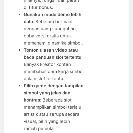
nilainya, fungsi, dan peran
di fitur bonus.
Gunakan mode demo lebih
dulu
: Sebelum bermain
dengan uang sungguhan,
coba versi gratis untuk
memahami dinamika simbol.
Tonton ulasan video atau
baca panduan slot tertentu
:
Banyak kreator konten
membahas cara kerja simbol
dalam slot tertentu.
Pilih game dengan tampilan
simbol yang jelas dan
kontras
: Beberapa slot
menampilkan simbol terlalu
artistik atau serupa secara
visual, pilih yang lebih
ramah pemula.