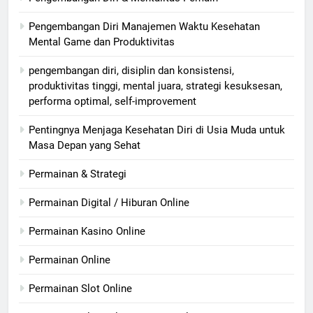
Pengembangan Diri Manajemen Waktu Kesehatan
Mental Game dan Produktivitas
pengembangan diri, disiplin dan konsistensi,
produktivitas tinggi, mental juara, strategi kesuksesan,
performa optimal, self-improvement
Pentingnya Menjaga Kesehatan Diri di Usia Muda untuk
Masa Depan yang Sehat
Permainan & Strategi
Permainan Digital / Hiburan Online
Permainan Kasino Online
Permainan Online
Permainan Slot Online