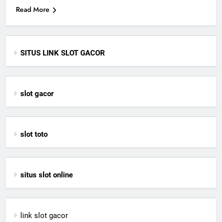
Read More
SITUS LINK SLOT GACOR
slot gacor
slot toto
situs slot online
link slot gacor