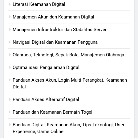
Literasi Keamanan Digital
Manajemen Akun dan Keamanan Digital
Manajemen Infrastruktur dan Stabilitas Server
Navigasi Digital dan Keamanan Pengguna
Olahraga, Teknologi, Sepak Bola, Manajemen Olahraga
Optimalisasi Pengalaman Digital
Panduan Akses Akun, Login Multi Perangkat, Keamanan
Digital
Panduan Akses Alternatif Digital
Panduan dan Keamanan Bermain Togel
Panduan Digital, Keamanan Akun, Tips Teknologi, User
Experience, Game Online