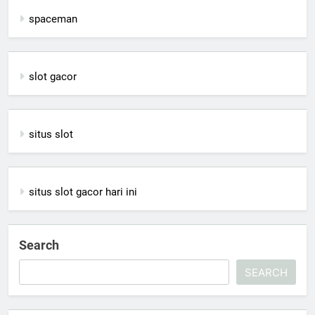
spaceman
slot gacor
situs slot
situs slot gacor hari ini
Search
SEARCH