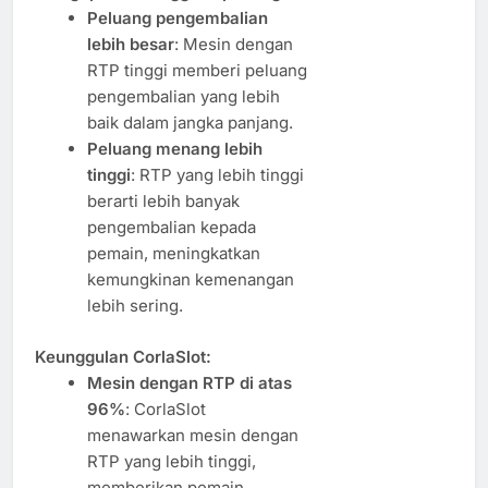
Peluang pengembalian
lebih besar
: Mesin dengan
RTP tinggi memberi peluang
pengembalian yang lebih
baik dalam jangka panjang.
Peluang menang lebih
tinggi
: RTP yang lebih tinggi
berarti lebih banyak
pengembalian kepada
pemain, meningkatkan
kemungkinan kemenangan
lebih sering.
Keunggulan CorlaSlot:
Mesin dengan RTP di atas
96%
: CorlaSlot
menawarkan mesin dengan
RTP yang lebih tinggi,
memberikan pemain