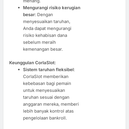
menang.
Mengurangi risiko kerugian
besar
: Dengan
menyesuaikan taruhan,
Anda dapat mengurangi
risiko kehabisan dana
sebelum meraih
kemenangan besar.
Keunggulan CorlaSlot:
Sistem taruhan fleksibel
:
CorlaSlot memberikan
kebebasan bagi pemain
untuk menyesuaikan
taruhan sesuai dengan
anggaran mereka, memberi
lebih banyak kontrol atas
pengelolaan bankroll.