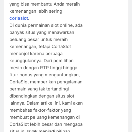
yang bisa membantu Anda meraih
kemenangan lebih sering
corlaslot
.
Di dunia permainan slot online, ada
banyak situs yang menawarkan
peluang besar untuk meraih
kemenangan, tetapi CorlaSlot
menonjol karena berbagai
keunggulannya. Dari pemilihan
mesin dengan RTP tinggi hingga
fitur bonus yang menguntungkan,
CorlaSlot memberikan pengalaman
bermain yang tak tertandingi
dibandingkan dengan situs slot
lainnya. Dalam artikel ini, kami akan
membahas faktor-faktor yang
membuat peluang kemenangan di
CorlaSlot lebih besar dan mengapa
situs ini layak menjadi pilihan