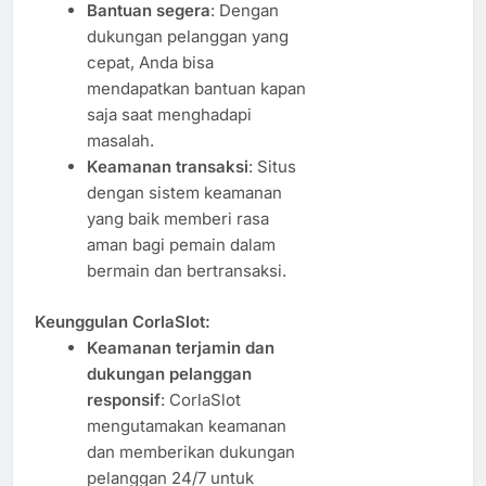
Bantuan segera
: Dengan
dukungan pelanggan yang
cepat, Anda bisa
mendapatkan bantuan kapan
saja saat menghadapi
masalah.
Keamanan transaksi
: Situs
dengan sistem keamanan
yang baik memberi rasa
aman bagi pemain dalam
bermain dan bertransaksi.
Keunggulan CorlaSlot:
Keamanan terjamin dan
dukungan pelanggan
responsif
: CorlaSlot
mengutamakan keamanan
dan memberikan dukungan
pelanggan 24/7 untuk