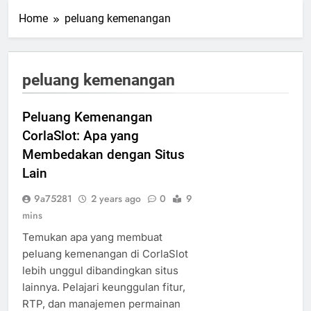
Home
peluang kemenangan
peluang kemenangan
Peluang Kemenangan
CorlaSlot: Apa yang
Membedakan dengan Situs
Lain
9a75281
2 years ago
0
9
mins
Temukan apa yang membuat
peluang kemenangan di CorlaSlot
lebih unggul dibandingkan situs
lainnya. Pelajari keunggulan fitur,
RTP, dan manajemen permainan