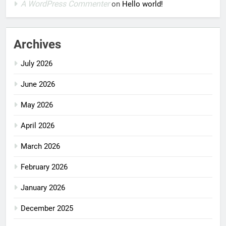
A WordPress Commenter
on
Hello world!
Archives
July 2026
June 2026
May 2026
April 2026
March 2026
February 2026
January 2026
December 2025