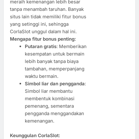
meraih kemenangan lebih besar
tanpa menambah taruhan. Banyak
situs lain tidak memiliki fitur bonus
yang setinggi ini, sehingga
CorlaSlot unggul dalam hal ini.
Mengapa fitur bonus penting:
Putaran gratis
: Memberikan
kesempatan untuk bermain
lebih banyak tanpa biaya
tambahan, memperpanjang
waktu bermain.
Simbol liar dan pengganda
:
Simbol liar membantu
membentuk kombinasi
pemenang, sementara
pengganda menggandakan
kemenangan.
Keunggulan CorlaSlot: