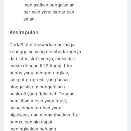
memastikan pengalaman
bermain yang lancar dan
aman.
Kesimpulan
CorlaSlot menawarkan berbagai
keunggulan yang membedakannya
dari situs slot lainnya, mulai dari
mesin dengan RTP tinggi, fitur
bonus yang menguntungkan,
jackpot progresif yang besar,
hingga sistem pengelolaan
bankroll yang fleksibel. Dengan
pemilihan mesin yang tepat,
manajemen taruhan yang
bijaksana, dan memanfaatkan fitur
bonus, pemain dapat
meningkatkan peluang