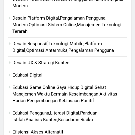
Modern
Desain Platform Digital,Pengalaman Pengguna
Modern,Optimasi Sistem Online,Manajemen Teknologi
Terarah
Desain Responsif,Teknologi Mobile,Platform
Digital,Optimasi Antarmuka,Pengalaman Pengguna
Desain UX & Strategi Konten
Edukasi Digital
Edukasi Game Online Gaya Hidup Digital Sehat
Manajemen Waktu Bermain Keseimbangan Aktivitas
Harian Pengembangan Kebiasaan Positif
Edukasi Pengguna,Literasi Digital,Panduan
Istilah,Analisis Konten,Kesadaran Risiko
Efisiensi Akses Alternatif