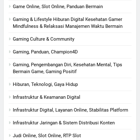
Game Online, Slot Online, Panduan Bermain
Gaming & Lifestyle Hiburan Digital Kesehatan Gamer
Mindfulness & Relaksasi Manajemen Waktu Bermain
Gaming Culture & Community
Gaming, Panduan, Champion4D
Gaming, Pengembangan Diri, Kesehatan Mental, Tips
Bermain Game, Gaming Positif
Hiburan, Teknologi, Gaya Hidup
Infrastruktur & Keamanan Digital
Infrastruktur Digital, Layanan Online, Stabilitas Platform
Infrastruktur Jaringan & Sistem Distribusi Konten
Judi Online, Slot Online, RTP Slot