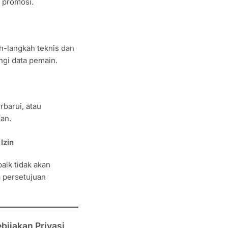
u promosi.
h-langkah teknis dan
ngi data pemain.
barui, atau
an.
Izin
aik tidak akan
 persetujuan
bijakan Privasi