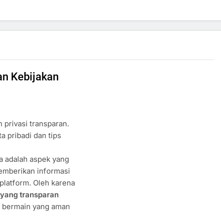
an Kebijakan
 privasi transparan.
a pribadi dan tips
ta adalah aspek yang
memberikan informasi
 platform. Oleh karena
 yang transparan
n bermain yang aman