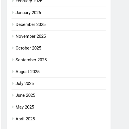
February 2026
January 2026
December 2025
November 2025
October 2025
September 2025
August 2025
July 2025
June 2025
May 2025
April 2025