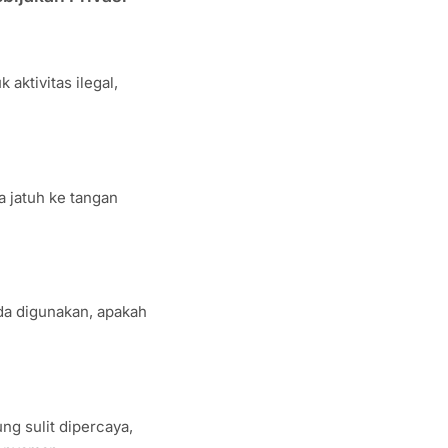
aktivitas ilegal,
 jatuh ke tangan
da digunakan, apakah
ng sulit dipercaya,