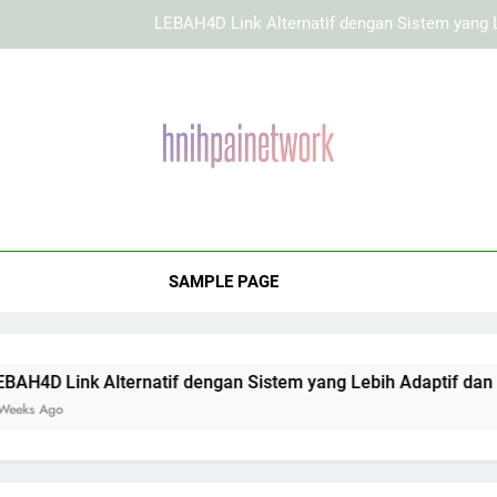
LEBAH4D Link Alternatif dengan Sistem yang 
Panduan Memulihkan Akses KAYA787 
KAYA787 Alternatif dengan St
EDWINSLOT Link Alternatif untuk Naviga
 HP AI Network
LEBAH4D Link Alternatif dengan Sistem yang 
Informasi Terbaru Tentang Kecerdasan Buatan Di HNI HP AI Ne
Panduan Memulihkan Akses KAYA787 
SAMPLE PAGE
KAYA787 Alternatif dengan St
Alternatif dengan Sistem yang Lebih Adaptif dan Aman bagi