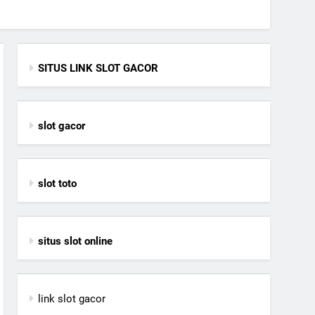
SITUS LINK SLOT GACOR
slot gacor
slot toto
situs slot online
link slot gacor