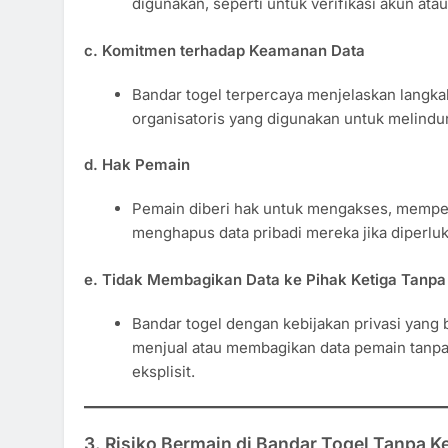
digunakan, seperti untuk verifikasi akun ata
c. Komitmen terhadap Keamanan Data
Bandar togel terpercaya menjelaskan langka
organisatoris yang digunakan untuk melindu
d. Hak Pemain
Pemain diberi hak untuk mengakses, memper
menghapus data pribadi mereka jika diperluk
e. Tidak Membagikan Data ke Pihak Ketiga Tanpa 
Bandar togel dengan kebijakan privasi yang b
menjual atau membagikan data pemain tanpa
eksplisit.
3. Risiko Bermain di Bandar Togel Tanpa Ke