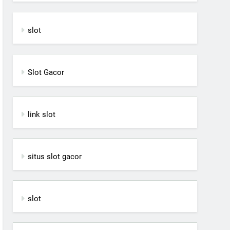
slot
Slot Gacor
link slot
situs slot gacor
slot