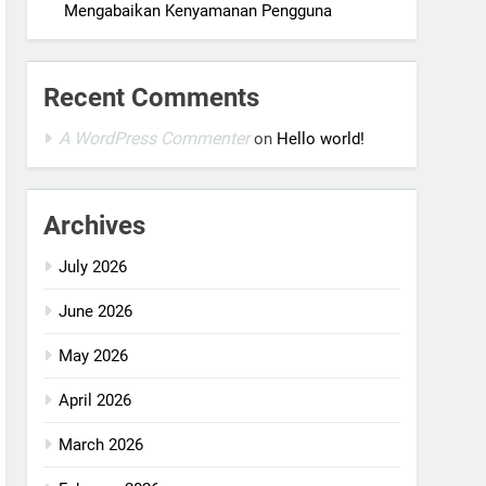
Mengabaikan Kenyamanan Pengguna
Recent Comments
A WordPress Commenter
on
Hello world!
Archives
July 2026
June 2026
May 2026
April 2026
March 2026