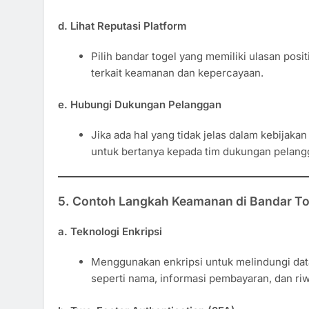
d. Lihat Reputasi Platform
Pilih bandar togel yang memiliki ulasan positi
terkait keamanan dan kepercayaan.
e. Hubungi Dukungan Pelanggan
Jika ada hal yang tidak jelas dalam kebijakan
untuk bertanya kepada tim dukungan pelang
5. Contoh Langkah Keamanan di Bandar To
a. Teknologi Enkripsi
Menggunakan enkripsi untuk melindungi data
seperti nama, informasi pembayaran, dan ri