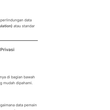
 perlindungan data
lation)
atau standar
Privasi
sanya di bagian bawah
ng mudah dipahami.
gaimana data pemain