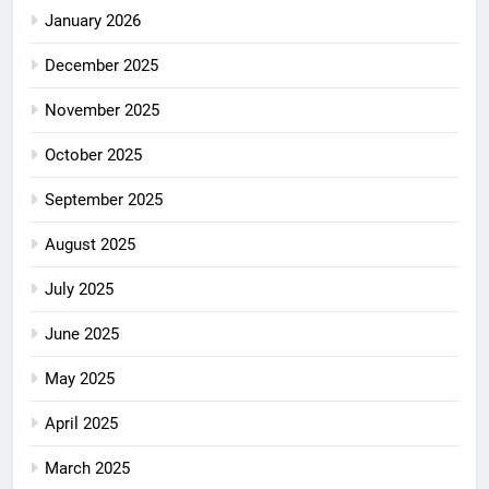
January 2026
December 2025
November 2025
October 2025
September 2025
August 2025
July 2025
June 2025
May 2025
April 2025
March 2025