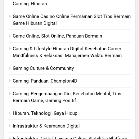
Gaming, Hiburan
Game Online Casino Online Permainan Slot Tips Bermain
Game Hiburan Digital
Game Online, Slot Online, Panduan Bermain
Gaming & Lifestyle Hiburan Digital Kesehatan Gamer
Mindfulness & Relaksasi Manajemen Waktu Bermain
Gaming Culture & Community
Gaming, Panduan, Champion4D
Gaming, Pengembangan Diri, Kesehatan Mental, Tips
Bermain Game, Gaming Positif
Hiburan, Teknologi, Gaya Hidup
Infrastruktur & Keamanan Digital
Infrastruktur Digital, Layanan Online, Stabilitas Platform