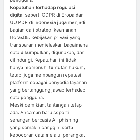
Kepatuhan terhadap regulasi
digital
seperti GDPR di Eropa dan
UU PDP di Indonesia juga menjadi
bagian dari strategi keamanan
Horas88. Kebijakan privasi yang
transparan menjelaskan bagaimana
data dikumpulkan, digunakan, dan
dilindungi. Kepatuhan ini tidak
hanya memenuhi tuntutan hukum,
tetapi juga membangun reputasi
platform sebagai penyedia layanan
yang bertanggung jawab terhadap
data pengguna.
Meski demikian, tantangan tetap
ada. Ancaman baru seperti
serangan berbasis AI, phishing
yang semakin canggih, serta
kebocoran data melalui perangkat