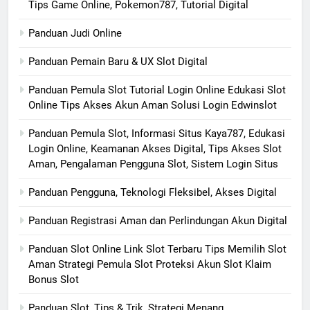
Tips Game Online, Pokemon787, Tutorial Digital
Panduan Judi Online
Panduan Pemain Baru & UX Slot Digital
Panduan Pemula Slot Tutorial Login Online Edukasi Slot
Online Tips Akses Akun Aman Solusi Login Edwinslot
Panduan Pemula Slot, Informasi Situs Kaya787, Edukasi
Login Online, Keamanan Akses Digital, Tips Akses Slot
Aman, Pengalaman Pengguna Slot, Sistem Login Situs
Panduan Pengguna, Teknologi Fleksibel, Akses Digital
Panduan Registrasi Aman dan Perlindungan Akun Digital
Panduan Slot Online Link Slot Terbaru Tips Memilih Slot
Aman Strategi Pemula Slot Proteksi Akun Slot Klaim
Bonus Slot
Panduan Slot, Tips & Trik, Strategi Menang