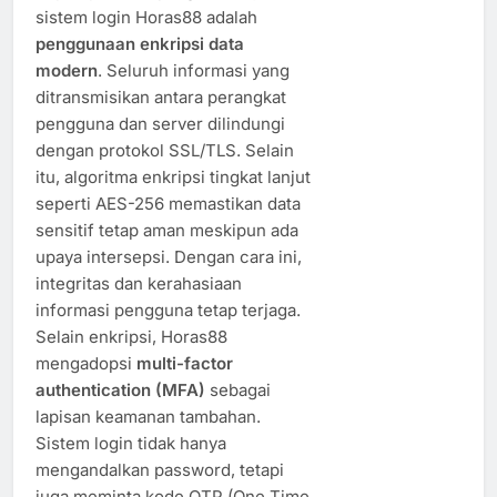
sistem login Horas88 adalah
penggunaan enkripsi data
modern
. Seluruh informasi yang
ditransmisikan antara perangkat
pengguna dan server dilindungi
dengan protokol SSL/TLS. Selain
itu, algoritma enkripsi tingkat lanjut
seperti AES-256 memastikan data
sensitif tetap aman meskipun ada
upaya intersepsi. Dengan cara ini,
integritas dan kerahasiaan
informasi pengguna tetap terjaga.
Selain enkripsi, Horas88
mengadopsi
multi-factor
authentication (MFA)
sebagai
lapisan keamanan tambahan.
Sistem login tidak hanya
mengandalkan password, tetapi
juga meminta kode OTP (One Time