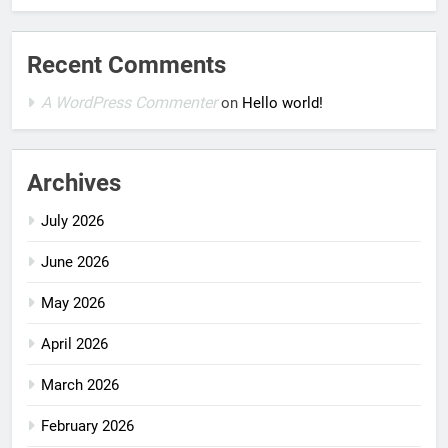
Recent Comments
A WordPress Commenter
on
Hello world!
Archives
July 2026
June 2026
May 2026
April 2026
March 2026
February 2026