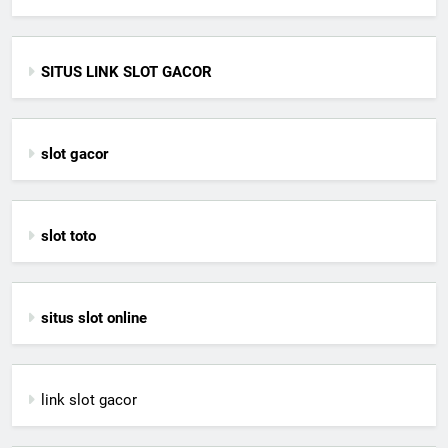
SITUS LINK SLOT GACOR
slot gacor
slot toto
situs slot online
link slot gacor