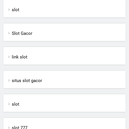
slot
Slot Gacor
link slot
situs slot gacor
slot
slot 777