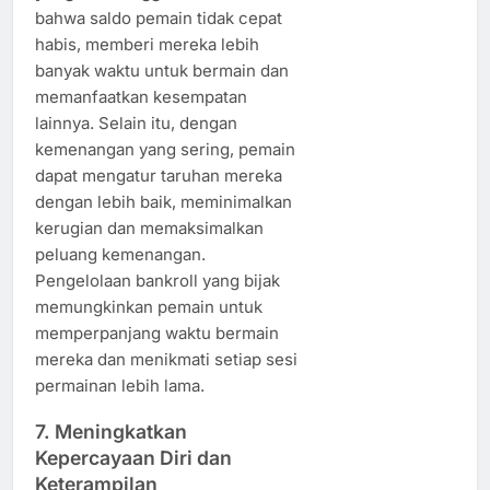
bahwa saldo pemain tidak cepat
habis, memberi mereka lebih
banyak waktu untuk bermain dan
memanfaatkan kesempatan
lainnya. Selain itu, dengan
kemenangan yang sering, pemain
dapat mengatur taruhan mereka
dengan lebih baik, meminimalkan
kerugian dan memaksimalkan
peluang kemenangan.
Pengelolaan bankroll yang bijak
memungkinkan pemain untuk
memperpanjang waktu bermain
mereka dan menikmati setiap sesi
permainan lebih lama.
7.
Meningkatkan
Kepercayaan Diri dan
Keterampilan