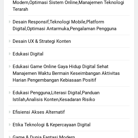
Modern,Optimasi Sistem Online,Manajemen Teknologi
Terarah
Desain Responsif,Teknologi Mobile,Platform
Digital,Optimasi Antarmuka,Pengalaman Pengguna
Desain UX & Strategi Konten
Edukasi Digital
Edukasi Game Online Gaya Hidup Digital Sehat
Manajemen Waktu Bermain Keseimbangan Aktivitas
Harian Pengembangan Kebiasaan Positif
Edukasi Pengguna,Literasi Digital,Panduan
Istilah,Analisis Konten,Kesadaran Risiko
Efisiensi Akses Alternatif
Etika Teknologi & Kepercayaan Digital
Game & Dunia Fantasi Modern