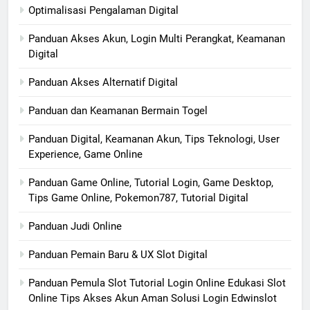
Optimalisasi Pengalaman Digital
Panduan Akses Akun, Login Multi Perangkat, Keamanan
Digital
Panduan Akses Alternatif Digital
Panduan dan Keamanan Bermain Togel
Panduan Digital, Keamanan Akun, Tips Teknologi, User
Experience, Game Online
Panduan Game Online, Tutorial Login, Game Desktop,
Tips Game Online, Pokemon787, Tutorial Digital
Panduan Judi Online
Panduan Pemain Baru & UX Slot Digital
Panduan Pemula Slot Tutorial Login Online Edukasi Slot
Online Tips Akses Akun Aman Solusi Login Edwinslot