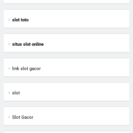
slot toto
situs slot online
link slot gacor
slot
Slot Gacor