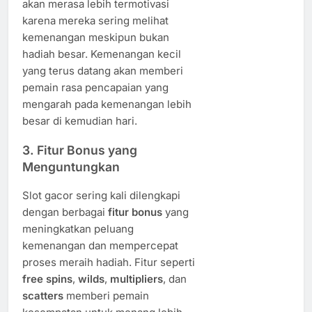
akan merasa lebih termotivasi
karena mereka sering melihat
kemenangan meskipun bukan
hadiah besar. Kemenangan kecil
yang terus datang akan memberi
pemain rasa pencapaian yang
mengarah pada kemenangan lebih
besar di kemudian hari.
3.
Fitur Bonus yang
Menguntungkan
Slot gacor sering kali dilengkapi
dengan berbagai
fitur bonus
yang
meningkatkan peluang
kemenangan dan mempercepat
proses meraih hadiah. Fitur seperti
free spins
,
wilds
,
multipliers
, dan
scatters
memberi pemain