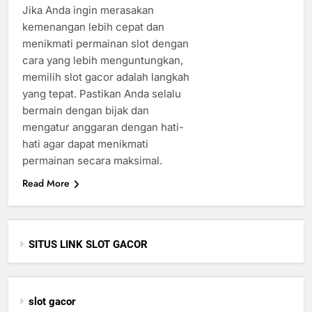
Jika Anda ingin merasakan
kemenangan lebih cepat dan
menikmati permainan slot dengan
cara yang lebih menguntungkan,
memilih slot gacor adalah langkah
yang tepat. Pastikan Anda selalu
bermain dengan bijak dan
mengatur anggaran dengan hati-
hati agar dapat menikmati
permainan secara maksimal.
Read More
SITUS LINK SLOT GACOR
slot gacor