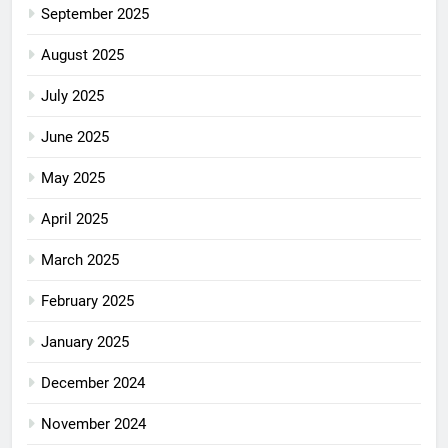
September 2025
August 2025
July 2025
June 2025
May 2025
April 2025
March 2025
February 2025
January 2025
December 2024
November 2024