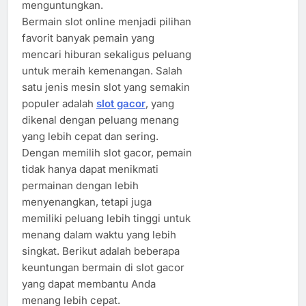
menguntungkan.
Bermain slot online menjadi pilihan
favorit banyak pemain yang
mencari hiburan sekaligus peluang
untuk meraih kemenangan. Salah
satu jenis mesin slot yang semakin
populer adalah
slot gacor
, yang
dikenal dengan peluang menang
yang lebih cepat dan sering.
Dengan memilih slot gacor, pemain
tidak hanya dapat menikmati
permainan dengan lebih
menyenangkan, tetapi juga
memiliki peluang lebih tinggi untuk
menang dalam waktu yang lebih
singkat. Berikut adalah beberapa
keuntungan bermain di slot gacor
yang dapat membantu Anda
menang lebih cepat.