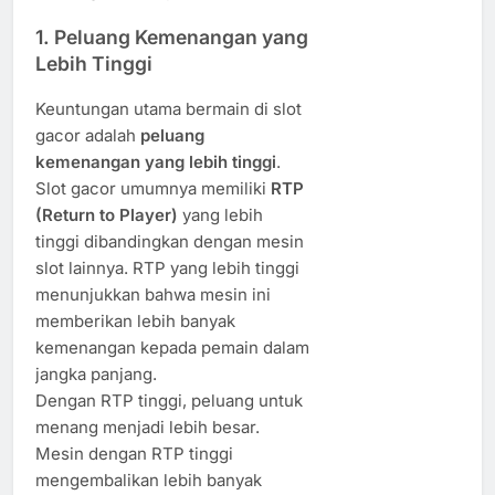
1.
Peluang Kemenangan yang
Lebih Tinggi
Keuntungan utama bermain di slot
gacor adalah
peluang
kemenangan yang lebih tinggi
.
Slot gacor umumnya memiliki
RTP
(Return to Player)
yang lebih
tinggi dibandingkan dengan mesin
slot lainnya. RTP yang lebih tinggi
menunjukkan bahwa mesin ini
memberikan lebih banyak
kemenangan kepada pemain dalam
jangka panjang.
Dengan RTP tinggi, peluang untuk
menang menjadi lebih besar.
Mesin dengan RTP tinggi
mengembalikan lebih banyak