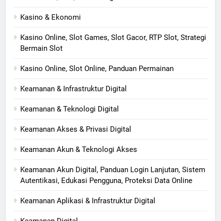
Kasino & Ekonomi
Kasino Online, Slot Games, Slot Gacor, RTP Slot, Strategi
Bermain Slot
Kasino Online, Slot Online, Panduan Permainan
Keamanan & Infrastruktur Digital
Keamanan & Teknologi Digital
Keamanan Akses & Privasi Digital
Keamanan Akun & Teknologi Akses
Keamanan Akun Digital, Panduan Login Lanjutan, Sistem
Autentikasi, Edukasi Pengguna, Proteksi Data Online
Keamanan Aplikasi & Infrastruktur Digital