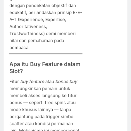
dengan pendekatan objektif dan
edukatif, berlandaskan prinsip E-E-
A-T (Experience, Expertise,
Authoritativeness,
Trustworthiness) demi memberi
nilai dan pemahaman pada
pembaca.
Apa itu Buy Feature dalam
Slot?
Fitur
buy feature
atau
bonus buy
memungkinkan pemain untuk
membeli akses langsung ke fitur
bonus — seperti free spins atau
mode khusus lainnya — tanpa
bergantung pada trigger simbol
scatter atau kondisi permainan
lain. Mekanisme ini mempercepat