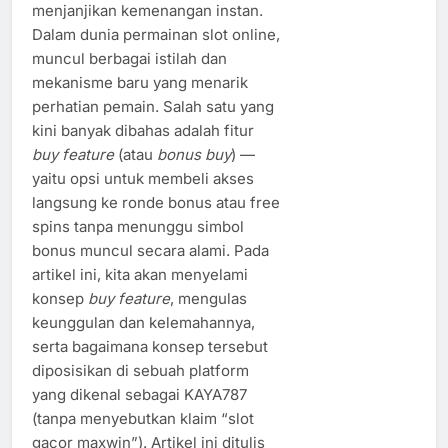
menjanjikan kemenangan instan.
Dalam dunia permainan slot online,
muncul berbagai istilah dan
mekanisme baru yang menarik
perhatian pemain. Salah satu yang
kini banyak dibahas adalah fitur
buy feature
(atau
bonus buy
) —
yaitu opsi untuk membeli akses
langsung ke ronde bonus atau free
spins tanpa menunggu simbol
bonus muncul secara alami. Pada
artikel ini, kita akan menyelami
konsep
buy feature
, mengulas
keunggulan dan kelemahannya,
serta bagaimana konsep tersebut
diposisikan di sebuah platform
yang dikenal sebagai KAYA787
(tanpa menyebutkan klaim “slot
gacor maxwin”). Artikel ini ditulis