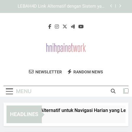
Skip
Panduan Memulihkan Akses KAYA787 Alternatif
to
setelah Gangguan Browser
content
KAYA787 Alternatif dengan Struktur Informasi
yang Lebih Sistematis
EDWINSLOT Link Alternatif untuk Navigasi Harian
yang Lebih Teratur dan Aman
LEBAH4D Link Alternatif dengan Sistem yang
Lebih Adaptif dan Aman bagi Pengguna
Panduan Memulihkan Akses KAYA787 Alternatif
setelah Gangguan Browser
HNI HP AI
Dapatkan Informasi Terbaru Tentang
KAYA787 Alternatif dengan Struktur Informasi
NEWSLETTER
RANDOM NEWS
Network
yang Lebih Sistematis
Kecerdasan Buatan Di HNI HP AI Network.
MENU
WINSLOT Link Alternatif untuk Navigasi Harian yang Lebih Te
HEADLINES
Weeks Ago