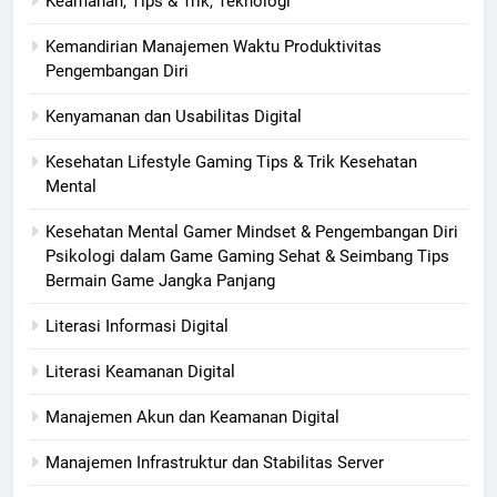
Keamanan, Tips & Trik, Teknologi
Kemandirian Manajemen Waktu Produktivitas
Pengembangan Diri
Kenyamanan dan Usabilitas Digital
Kesehatan Lifestyle Gaming Tips & Trik Kesehatan
Mental
Kesehatan Mental Gamer Mindset & Pengembangan Diri
Psikologi dalam Game Gaming Sehat & Seimbang Tips
Bermain Game Jangka Panjang
Literasi Informasi Digital
Literasi Keamanan Digital
Manajemen Akun dan Keamanan Digital
Manajemen Infrastruktur dan Stabilitas Server