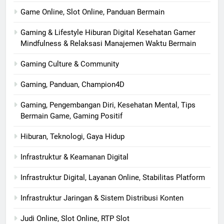
Game Online, Slot Online, Panduan Bermain
Gaming & Lifestyle Hiburan Digital Kesehatan Gamer
Mindfulness & Relaksasi Manajemen Waktu Bermain
Gaming Culture & Community
Gaming, Panduan, Champion4D
Gaming, Pengembangan Diri, Kesehatan Mental, Tips
Bermain Game, Gaming Positif
Hiburan, Teknologi, Gaya Hidup
Infrastruktur & Keamanan Digital
Infrastruktur Digital, Layanan Online, Stabilitas Platform
Infrastruktur Jaringan & Sistem Distribusi Konten
Judi Online, Slot Online, RTP Slot