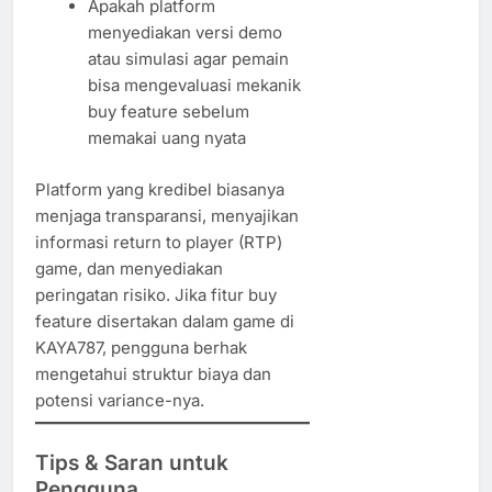
Apakah platform
menyediakan versi demo
atau simulasi agar pemain
bisa mengevaluasi mekanik
buy feature sebelum
memakai uang nyata
Platform yang kredibel biasanya
menjaga transparansi, menyajikan
informasi return to player (RTP)
game, dan menyediakan
peringatan risiko. Jika fitur buy
feature disertakan dalam game di
KAYA787, pengguna berhak
mengetahui struktur biaya dan
potensi variance-nya.
Tips & Saran untuk
Pengguna