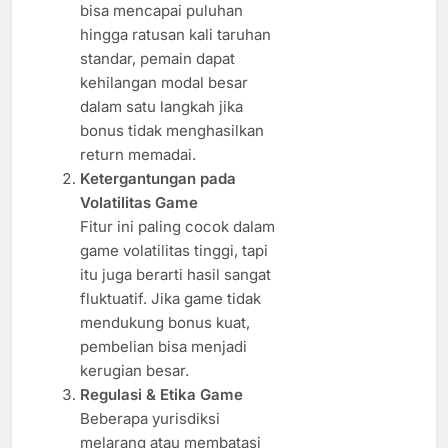
bisa mencapai puluhan
hingga ratusan kali taruhan
standar, pemain dapat
kehilangan modal besar
dalam satu langkah jika
bonus tidak menghasilkan
return memadai.
Ketergantungan pada
Volatilitas Game
Fitur ini paling cocok dalam
game volatilitas tinggi, tapi
itu juga berarti hasil sangat
fluktuatif. Jika game tidak
mendukung bonus kuat,
pembelian bisa menjadi
kerugian besar.
Regulasi & Etika Game
Beberapa yurisdiksi
melarang atau membatasi