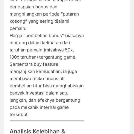
pencapaian bonus dan
menghilangkan periode “putaran
kosong” yang sering dialami
pemain.
Harga “pembelian bonus” biasanya
dihitung dalam kelipatan dari
taruhan pemain (misalnya 50x,
100x taruhan) tergantung game.
Sementara buy feature
menjanjikan kemudahan, ia juga
membawa risiko finansial:
pembelian fitur bisa menghabiskan
banyak investasi dalam satu
langkah, dan efeknya bergantung
pada mekanik internal game
tersebut.
Analisis Kelebihan &