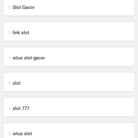
Slot Gacor
link slot
situs slot gacor
slot
slot 777
situs slot