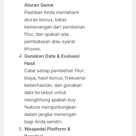
Aturan Game
Pastikan Anda memahami
aturan bonus, batas
kemenangan dari pembelian
fitur, dan apakah ada
pembatasan atau syarat
khusus.
Gunakan Data & Evaluasi
Hasil
Catat setiap pembelian fitur:
biaya, hasil bonus, frekuensi
keberhasilan, dan gunakan
data tersebut untuk
menghitung apakah buy
feature menguntungkan
dalam jangka menengah
bagi Anda sendiri.
Waspadai Platform &