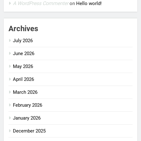
A WordPress Commenter
on
Hello world!
Archives
July 2026
June 2026
May 2026
April 2026
March 2026
February 2026
January 2026
December 2025