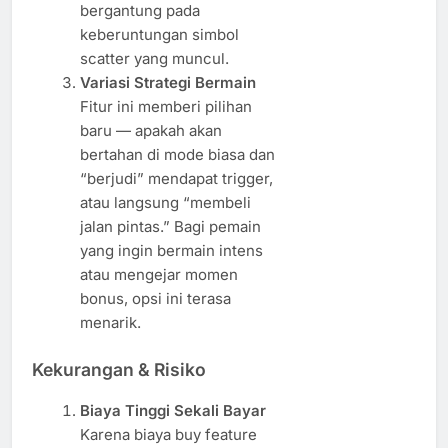
bergantung pada
keberuntungan simbol
scatter yang muncul.
Variasi Strategi Bermain
Fitur ini memberi pilihan
baru — apakah akan
bertahan di mode biasa dan
“berjudi” mendapat trigger,
atau langsung “membeli
jalan pintas.” Bagi pemain
yang ingin bermain intens
atau mengejar momen
bonus, opsi ini terasa
menarik.
Kekurangan & Risiko
Biaya Tinggi Sekali Bayar
Karena biaya buy feature