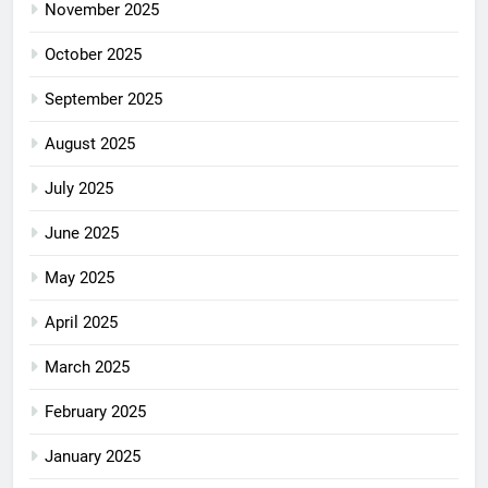
November 2025
October 2025
September 2025
August 2025
July 2025
June 2025
May 2025
April 2025
March 2025
February 2025
January 2025