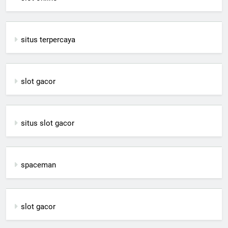
situs terpercaya
slot gacor
situs slot gacor
spaceman
slot gacor