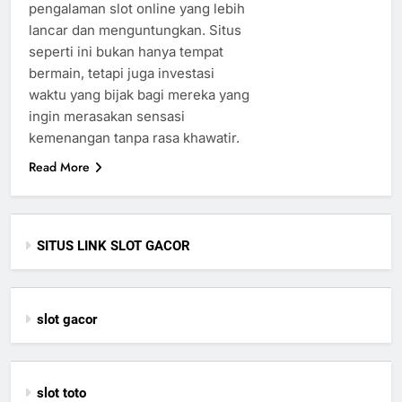
pengalaman slot online yang lebih
lancar dan menguntungkan. Situs
seperti ini bukan hanya tempat
bermain, tetapi juga investasi
waktu yang bijak bagi mereka yang
ingin merasakan sensasi
kemenangan tanpa rasa khawatir.
Read More
SITUS LINK SLOT GACOR
slot gacor
slot toto