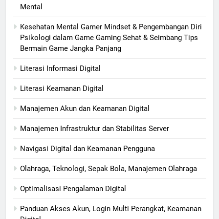
Mental
Kesehatan Mental Gamer Mindset & Pengembangan Diri
Psikologi dalam Game Gaming Sehat & Seimbang Tips
Bermain Game Jangka Panjang
Literasi Informasi Digital
Literasi Keamanan Digital
Manajemen Akun dan Keamanan Digital
Manajemen Infrastruktur dan Stabilitas Server
Navigasi Digital dan Keamanan Pengguna
Olahraga, Teknologi, Sepak Bola, Manajemen Olahraga
Optimalisasi Pengalaman Digital
Panduan Akses Akun, Login Multi Perangkat, Keamanan