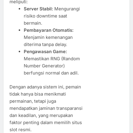
meliputi:
Server Stabil:
Mengurangi
risiko downtime saat
bermain.
Pembayaran Otomatis:
Menjamin kemenangan
diterima tanpa delay.
Pengawasan Game:
Memastikan RNG (Random
Number Generator)
berfungsi normal dan adil.
Dengan adanya sistem ini, pemain
tidak hanya bisa menikmati
permainan, tetapi juga
mendapatkan jaminan transparansi
dan keadilan, yang merupakan
faktor penting dalam memilih situs
slot resmi.