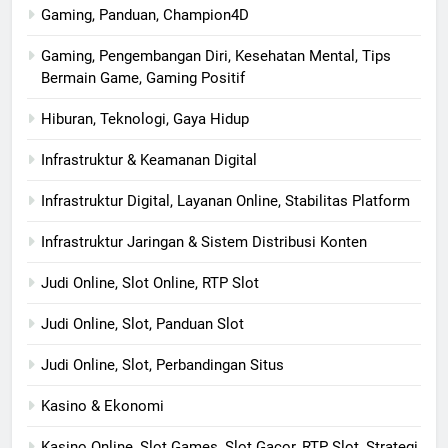
Gaming, Panduan, Champion4D
Gaming, Pengembangan Diri, Kesehatan Mental, Tips
Bermain Game, Gaming Positif
Hiburan, Teknologi, Gaya Hidup
Infrastruktur & Keamanan Digital
Infrastruktur Digital, Layanan Online, Stabilitas Platform
Infrastruktur Jaringan & Sistem Distribusi Konten
Judi Online, Slot Online, RTP Slot
Judi Online, Slot, Panduan Slot
Judi Online, Slot, Perbandingan Situs
Kasino & Ekonomi
Kasino Online, Slot Games, Slot Gacor, RTP Slot, Strategi