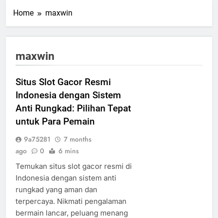
Home
maxwin
maxwin
Situs Slot Gacor Resmi
Indonesia dengan Sistem
Anti Rungkad: Pilihan Tepat
untuk Para Pemain
9a75281
7 months
ago
0
6 mins
Temukan situs slot gacor resmi di
Indonesia dengan sistem anti
rungkad yang aman dan
terpercaya. Nikmati pengalaman
bermain lancar, peluang menang