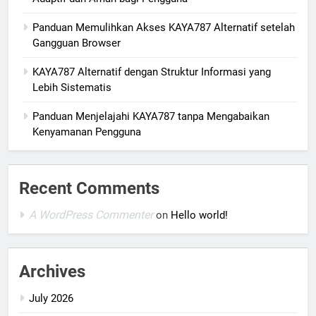
Panduan Memulihkan Akses KAYA787 Alternatif setelah
Gangguan Browser
KAYA787 Alternatif dengan Struktur Informasi yang
Lebih Sistematis
Panduan Menjelajahi KAYA787 tanpa Mengabaikan
Kenyamanan Pengguna
Recent Comments
A WordPress Commenter
on
Hello world!
Archives
July 2026