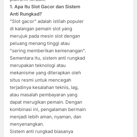
1. Apa Itu Slot Gacor dan Sistem
Anti Rungkad?
“Slot gacor” adalah istilah populer
di kalangan pemain slot yang
merujuk pada mesin slot dengan
peluang menang tinggi atau
“sering memberikan kemenangan”.
Sementara itu, sistem anti rungkad
merupakan teknologi atau
mekanisme yang diterapkan oleh
situs resmi untuk mencegah
terjadinya kesalahan teknis, lag,
atau masalah pembayaran yang
dapat merugikan pemain. Dengan
kombinasi ini, pengalaman bermain
menjadi lebih aman, nyaman, dan
menyenangkan.
Sistem anti rungkad biasanya