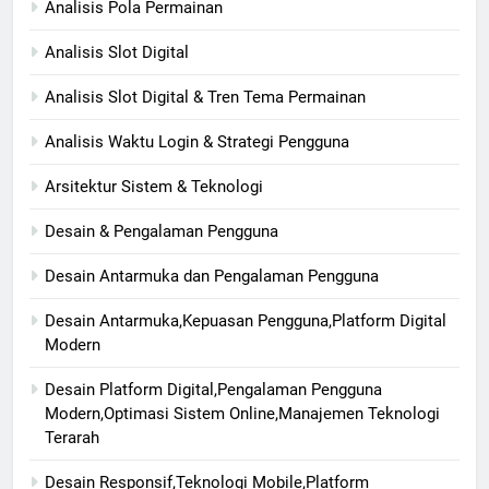
Analisis Pola Permainan
Analisis Slot Digital
Analisis Slot Digital & Tren Tema Permainan
Analisis Waktu Login & Strategi Pengguna
Arsitektur Sistem & Teknologi
Desain & Pengalaman Pengguna
Desain Antarmuka dan Pengalaman Pengguna
Desain Antarmuka,Kepuasan Pengguna,Platform Digital
Modern
Desain Platform Digital,Pengalaman Pengguna
Modern,Optimasi Sistem Online,Manajemen Teknologi
Terarah
Desain Responsif,Teknologi Mobile,Platform