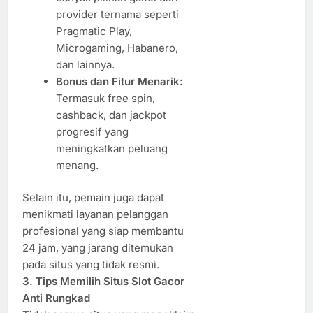
provider ternama seperti
Pragmatic Play,
Microgaming, Habanero,
dan lainnya.
Bonus dan Fitur Menarik:
Termasuk free spin,
cashback, dan jackpot
progresif yang
meningkatkan peluang
menang.
Selain itu, pemain juga dapat
menikmati layanan pelanggan
profesional yang siap membantu
24 jam, yang jarang ditemukan
pada situs yang tidak resmi.
3. Tips Memilih Situs Slot Gacor
Anti Rungkad