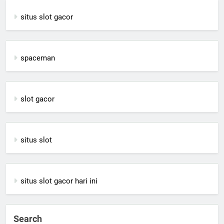
situs slot gacor
spaceman
slot gacor
situs slot
situs slot gacor hari ini
Search