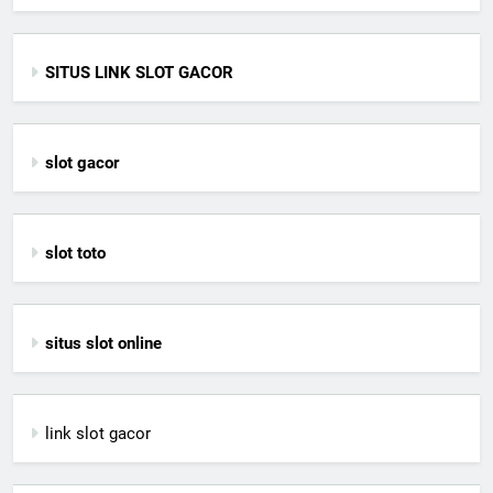
SITUS LINK SLOT GACOR
slot gacor
slot toto
situs slot online
link slot gacor