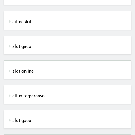
situs slot
slot gacor
slot online
situs terpercaya
slot gacor