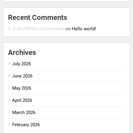
Recent Comments
A WordPress Commenter
on
Hello world!
Archives
July 2026
June 2026
May 2026
April 2026
March 2026
February 2026