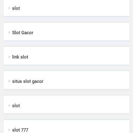
slot
Slot Gacor
link slot
situs slot gacor
slot
slot 777