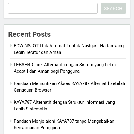
SEARCH
Recent Posts
EDWINSLOT Link Alternatif untuk Navigasi Harian yang
Lebih Teratur dan Aman
LEBAH4D Link Alternatif dengan Sistem yang Lebih
Adaptif dan Aman bagi Pengguna
Panduan Memulihkan Akses KAYA787 Alternatif setelah
Gangguan Browser
KAYA787 Alternatif dengan Struktur Informasi yang
Lebih Sistematis
Panduan Menjelajahi KAYA787 tanpa Mengabaikan
Kenyamanan Pengguna