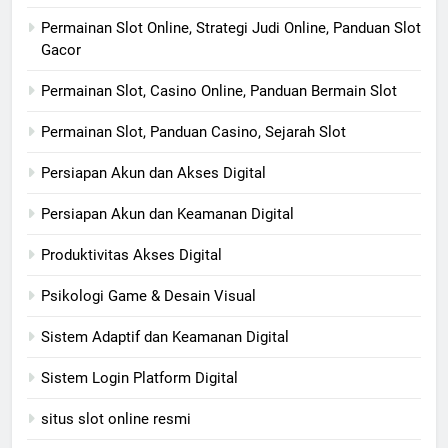
Permainan Slot Online, Strategi Judi Online, Panduan Slot
Gacor
Permainan Slot, Casino Online, Panduan Bermain Slot
Permainan Slot, Panduan Casino, Sejarah Slot
Persiapan Akun dan Akses Digital
Persiapan Akun dan Keamanan Digital
Produktivitas Akses Digital
Psikologi Game & Desain Visual
Sistem Adaptif dan Keamanan Digital
Sistem Login Platform Digital
situs slot online resmi