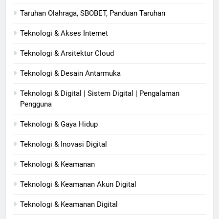
Taruhan Olahraga, SBOBET, Panduan Taruhan
Teknologi & Akses Internet
Teknologi & Arsitektur Cloud
Teknologi & Desain Antarmuka
Teknologi & Digital | Sistem Digital | Pengalaman
Pengguna
Teknologi & Gaya Hidup
Teknologi & Inovasi Digital
Teknologi & Keamanan
Teknologi & Keamanan Akun Digital
Teknologi & Keamanan Digital