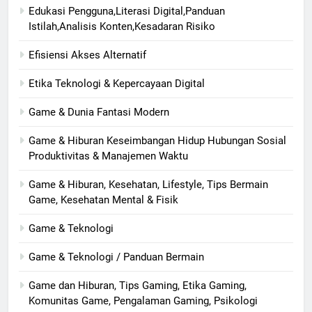
Edukasi Pengguna,Literasi Digital,Panduan
Istilah,Analisis Konten,Kesadaran Risiko
Efisiensi Akses Alternatif
Etika Teknologi & Kepercayaan Digital
Game & Dunia Fantasi Modern
Game & Hiburan Keseimbangan Hidup Hubungan Sosial
Produktivitas & Manajemen Waktu
Game & Hiburan, Kesehatan, Lifestyle, Tips Bermain
Game, Kesehatan Mental & Fisik
Game & Teknologi
Game & Teknologi / Panduan Bermain
Game dan Hiburan, Tips Gaming, Etika Gaming,
Komunitas Game, Pengalaman Gaming, Psikologi