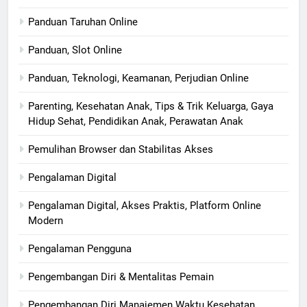
Panduan Taruhan Online
Panduan, Slot Online
Panduan, Teknologi, Keamanan, Perjudian Online
Parenting, Kesehatan Anak, Tips & Trik Keluarga, Gaya
Hidup Sehat, Pendidikan Anak, Perawatan Anak
Pemulihan Browser dan Stabilitas Akses
Pengalaman Digital
Pengalaman Digital, Akses Praktis, Platform Online
Modern
Pengalaman Pengguna
Pengembangan Diri & Mentalitas Pemain
Pengembangan Diri Manajemen Waktu Kesehatan