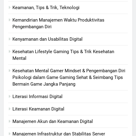
Keamanan, Tips & Trik, Teknologi
Kemandirian Manajemen Waktu Produktivitas
Pengembangan Diri
Kenyamanan dan Usabilitas Digital
Kesehatan Lifestyle Gaming Tips & Trik Kesehatan
Mental
Kesehatan Mental Gamer Mindset & Pengembangan Diri
Psikologi dalam Game Gaming Sehat & Seimbang Tips
Bermain Game Jangka Panjang
Literasi Informasi Digital
Literasi Keamanan Digital
Manajemen Akun dan Keamanan Digital
Manajemen Infrastruktur dan Stabilitas Server