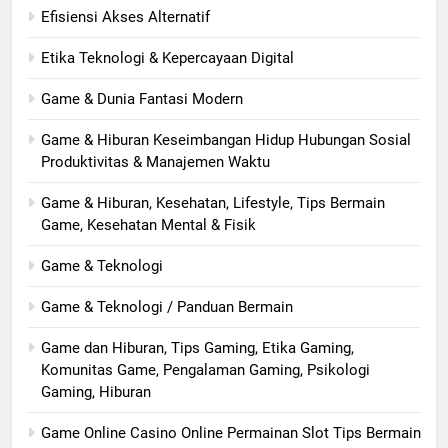
Efisiensi Akses Alternatif
Etika Teknologi & Kepercayaan Digital
Game & Dunia Fantasi Modern
Game & Hiburan Keseimbangan Hidup Hubungan Sosial
Produktivitas & Manajemen Waktu
Game & Hiburan, Kesehatan, Lifestyle, Tips Bermain
Game, Kesehatan Mental & Fisik
Game & Teknologi
Game & Teknologi / Panduan Bermain
Game dan Hiburan, Tips Gaming, Etika Gaming,
Komunitas Game, Pengalaman Gaming, Psikologi
Gaming, Hiburan
Game Online Casino Online Permainan Slot Tips Bermain