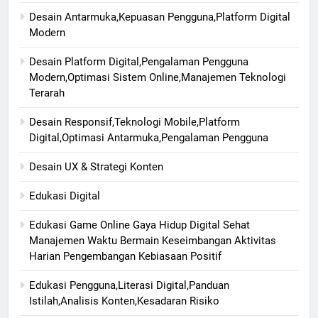
Desain Antarmuka,Kepuasan Pengguna,Platform Digital
Modern
Desain Platform Digital,Pengalaman Pengguna
Modern,Optimasi Sistem Online,Manajemen Teknologi
Terarah
Desain Responsif,Teknologi Mobile,Platform
Digital,Optimasi Antarmuka,Pengalaman Pengguna
Desain UX & Strategi Konten
Edukasi Digital
Edukasi Game Online Gaya Hidup Digital Sehat
Manajemen Waktu Bermain Keseimbangan Aktivitas
Harian Pengembangan Kebiasaan Positif
Edukasi Pengguna,Literasi Digital,Panduan
Istilah,Analisis Konten,Kesadaran Risiko