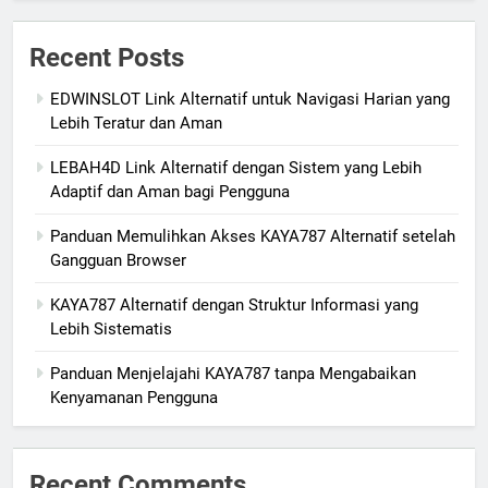
Recent Posts
EDWINSLOT Link Alternatif untuk Navigasi Harian yang
Lebih Teratur dan Aman
LEBAH4D Link Alternatif dengan Sistem yang Lebih
Adaptif dan Aman bagi Pengguna
Panduan Memulihkan Akses KAYA787 Alternatif setelah
Gangguan Browser
KAYA787 Alternatif dengan Struktur Informasi yang
Lebih Sistematis
Panduan Menjelajahi KAYA787 tanpa Mengabaikan
Kenyamanan Pengguna
Recent Comments