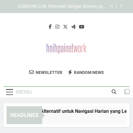
Skip
Panduan Memulihkan Akses KAYA787 Alternatif
to
setelah Gangguan Browser
content
KAYA787 Alternatif dengan Struktur Informasi
yang Lebih Sistematis
EDWINSLOT Link Alternatif untuk Navigasi Harian
yang Lebih Teratur dan Aman
LEBAH4D Link Alternatif dengan Sistem yang
Lebih Adaptif dan Aman bagi Pengguna
Panduan Memulihkan Akses KAYA787 Alternatif
setelah Gangguan Browser
HNI HP AI
Dapatkan Informasi Terbaru Tentang
KAYA787 Alternatif dengan Struktur Informasi
NEWSLETTER
RANDOM NEWS
Network
yang Lebih Sistematis
Kecerdasan Buatan Di HNI HP AI Network.
MENU
WINSLOT Link Alternatif untuk Navigasi Harian yang Lebih Te
HEADLINES
Weeks Ago