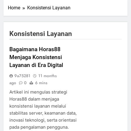
Home
Konsistensi Layanan
Konsistensi Layanan
Bagaimana Horas88
Menjaga Konsistensi
Layanan di Era Digital
9a75281
11 months
ago
0
6 mins
Artikel ini mengulas strategi
Horas88 dalam menjaga
konsistensi layanan melalui
stabilitas server, keamanan data,
inovasi teknologi, serta orientasi
pada pengalaman pengguna.