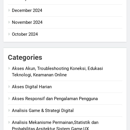
December 2024
November 2024
October 2024
Categories
Akses Akun, Troubleshooting Koneksi, Edukasi
Teknologi, Keamanan Online
Akses Digital Harian
Akses Responsif dan Pengalaman Pengguna
Analisis Game & Strategi Digital
Analisis Mekanisme Permainan,Statistik dan
Probabilitas,Arsitektur Sistem Game,UX