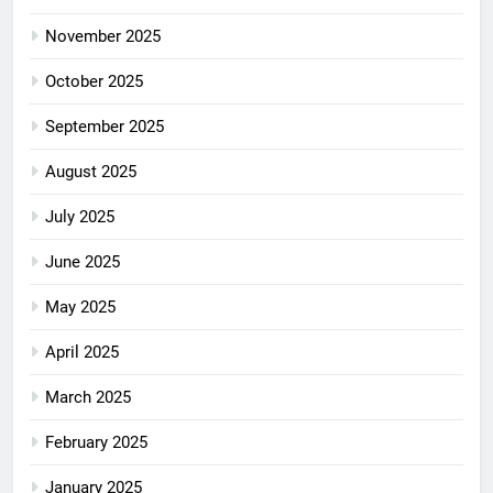
November 2025
October 2025
September 2025
August 2025
July 2025
June 2025
May 2025
April 2025
March 2025
February 2025
January 2025