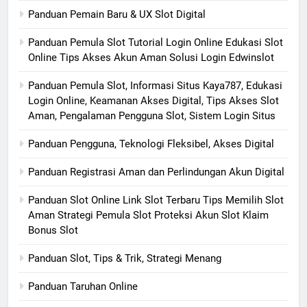
Panduan Pemain Baru & UX Slot Digital
Panduan Pemula Slot Tutorial Login Online Edukasi Slot
Online Tips Akses Akun Aman Solusi Login Edwinslot
Panduan Pemula Slot, Informasi Situs Kaya787, Edukasi
Login Online, Keamanan Akses Digital, Tips Akses Slot
Aman, Pengalaman Pengguna Slot, Sistem Login Situs
Panduan Pengguna, Teknologi Fleksibel, Akses Digital
Panduan Registrasi Aman dan Perlindungan Akun Digital
Panduan Slot Online Link Slot Terbaru Tips Memilih Slot
Aman Strategi Pemula Slot Proteksi Akun Slot Klaim
Bonus Slot
Panduan Slot, Tips & Trik, Strategi Menang
Panduan Taruhan Online