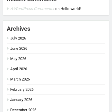
A WordPress Commenter
on
Hello world!
Archives
July 2026
June 2026
May 2026
April 2026
March 2026
February 2026
January 2026
December 2025