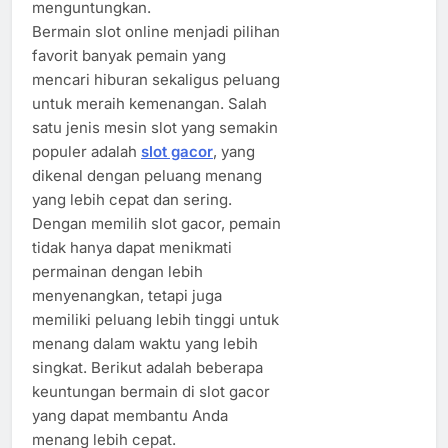
menguntungkan.
Bermain slot online menjadi pilihan
favorit banyak pemain yang
mencari hiburan sekaligus peluang
untuk meraih kemenangan. Salah
satu jenis mesin slot yang semakin
populer adalah
slot gacor
, yang
dikenal dengan peluang menang
yang lebih cepat dan sering.
Dengan memilih slot gacor, pemain
tidak hanya dapat menikmati
permainan dengan lebih
menyenangkan, tetapi juga
memiliki peluang lebih tinggi untuk
menang dalam waktu yang lebih
singkat. Berikut adalah beberapa
keuntungan bermain di slot gacor
yang dapat membantu Anda
menang lebih cepat.