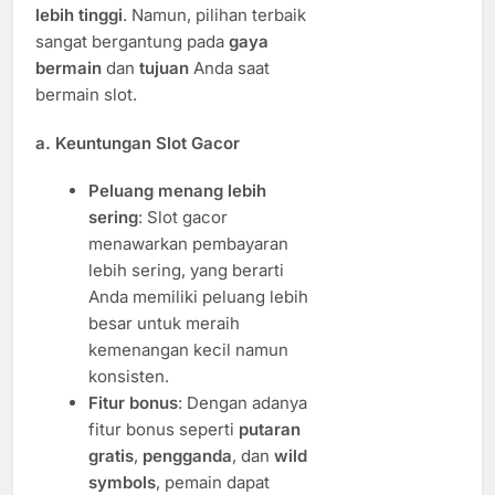
lebih tinggi
. Namun, pilihan terbaik
sangat bergantung pada
gaya
bermain
dan
tujuan
Anda saat
bermain slot.
a.
Keuntungan Slot Gacor
Peluang menang lebih
sering
: Slot gacor
menawarkan pembayaran
lebih sering, yang berarti
Anda memiliki peluang lebih
besar untuk meraih
kemenangan kecil namun
konsisten.
Fitur bonus
: Dengan adanya
fitur bonus seperti
putaran
gratis
,
pengganda
, dan
wild
symbols
, pemain dapat