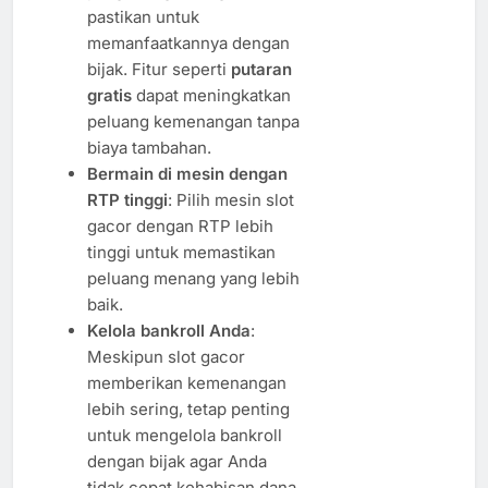
pastikan untuk
memanfaatkannya dengan
bijak. Fitur seperti
putaran
gratis
dapat meningkatkan
peluang kemenangan tanpa
biaya tambahan.
Bermain di mesin dengan
RTP tinggi
: Pilih mesin slot
gacor dengan RTP lebih
tinggi untuk memastikan
peluang menang yang lebih
baik.
Kelola bankroll Anda
:
Meskipun slot gacor
memberikan kemenangan
lebih sering, tetap penting
untuk mengelola bankroll
dengan bijak agar Anda
tidak cepat kehabisan dana.