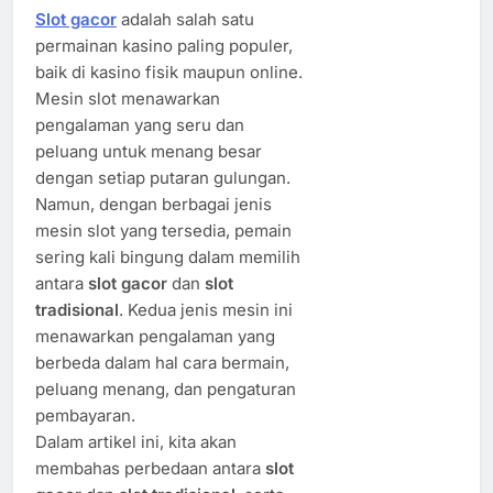
Slot gacor
adalah salah satu
permainan kasino paling populer,
baik di kasino fisik maupun online.
Mesin slot menawarkan
pengalaman yang seru dan
peluang untuk menang besar
dengan setiap putaran gulungan.
Namun, dengan berbagai jenis
mesin slot yang tersedia, pemain
sering kali bingung dalam memilih
antara
slot gacor
dan
slot
tradisional
. Kedua jenis mesin ini
menawarkan pengalaman yang
berbeda dalam hal cara bermain,
peluang menang, dan pengaturan
pembayaran.
Dalam artikel ini, kita akan
membahas perbedaan antara
slot