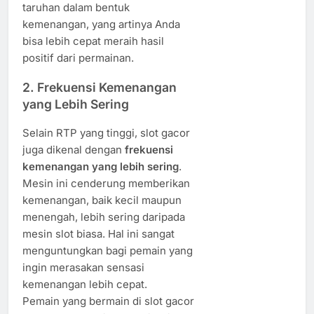
taruhan dalam bentuk
kemenangan, yang artinya Anda
bisa lebih cepat meraih hasil
positif dari permainan.
2.
Frekuensi Kemenangan
yang Lebih Sering
Selain RTP yang tinggi, slot gacor
juga dikenal dengan
frekuensi
kemenangan yang lebih sering
.
Mesin ini cenderung memberikan
kemenangan, baik kecil maupun
menengah, lebih sering daripada
mesin slot biasa. Hal ini sangat
menguntungkan bagi pemain yang
ingin merasakan sensasi
kemenangan lebih cepat.
Pemain yang bermain di slot gacor