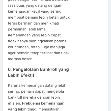
rasa puas yang datang dengan
kemenangan kecil yang sering
membuat pemain lebih betah untuk
terus bermain dan menikmati
permainan lebih lama.
Kemenangan yang lebih cepat
tidak hanya meningkatkan potensi
keuntungan, tetapi juga menjaga
agar pemain tetap terlibat dan tidak
merasa bosan.
6.
Pengelolaan Bankroll yang
Lebih Efektif
Karena kemenangan datang lebih
sering, pemain dapat mengelola
bankroll mereka dengan lebih
efisien.
Frekuensi kemenangan
yang lebih tinggi
memastikan