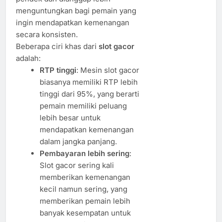
menguntungkan bagi pemain yang
ingin mendapatkan kemenangan
secara konsisten.
Beberapa ciri khas dari
slot gacor
adalah:
RTP tinggi
: Mesin slot gacor
biasanya memiliki RTP lebih
tinggi dari 95%, yang berarti
pemain memiliki peluang
lebih besar untuk
mendapatkan kemenangan
dalam jangka panjang.
Pembayaran lebih sering
:
Slot gacor sering kali
memberikan kemenangan
kecil namun sering, yang
memberikan pemain lebih
banyak kesempatan untuk