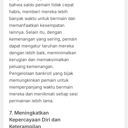
bahwa saldo pemain tidak cepat
habis, memberi mereka lebih
banyak waktu untuk bermain dan
memanfaatkan kesempatan
lainnya. Selain itu, dengan
kemenangan yang sering, pemain
dapat mengatur taruhan mereka
dengan lebih baik, meminimalkan
kerugian dan memaksimalkan
peluang kemenangan.
Pengelolaan bankroll yang bijak
memungkinkan pemain untuk
memperpanjang waktu bermain
mereka dan menikmati setiap sesi
permainan lebih lama.
7.
Meningkatkan
Kepercayaan Diri dan
Keterampilan