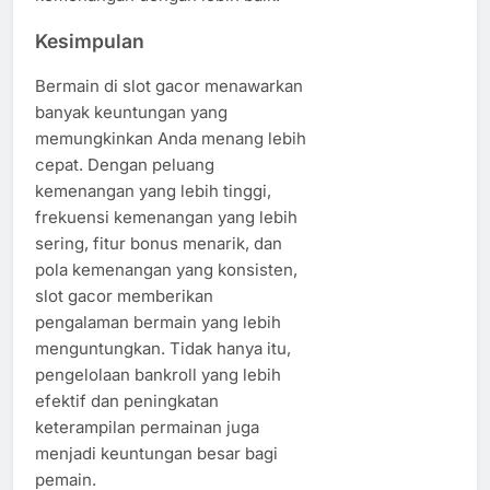
Kesimpulan
Bermain di slot gacor menawarkan
banyak keuntungan yang
memungkinkan Anda menang lebih
cepat. Dengan peluang
kemenangan yang lebih tinggi,
frekuensi kemenangan yang lebih
sering, fitur bonus menarik, dan
pola kemenangan yang konsisten,
slot gacor memberikan
pengalaman bermain yang lebih
menguntungkan. Tidak hanya itu,
pengelolaan bankroll yang lebih
efektif dan peningkatan
keterampilan permainan juga
menjadi keuntungan besar bagi
pemain.