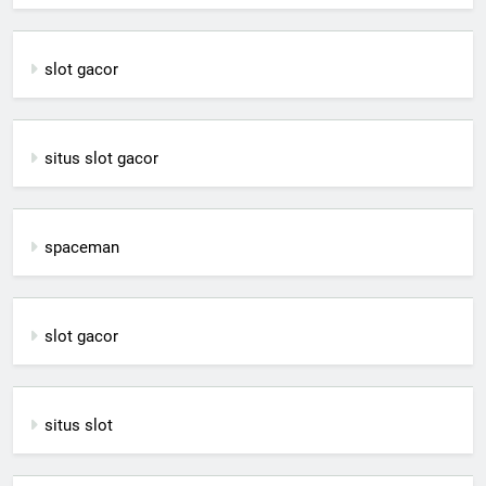
slot gacor
situs slot gacor
spaceman
slot gacor
situs slot