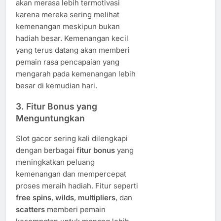
akan merasa lebih termotivasi
karena mereka sering melihat
kemenangan meskipun bukan
hadiah besar. Kemenangan kecil
yang terus datang akan memberi
pemain rasa pencapaian yang
mengarah pada kemenangan lebih
besar di kemudian hari.
3.
Fitur Bonus yang
Menguntungkan
Slot gacor sering kali dilengkapi
dengan berbagai
fitur bonus
yang
meningkatkan peluang
kemenangan dan mempercepat
proses meraih hadiah. Fitur seperti
free spins
,
wilds
,
multipliers
, dan
scatters
memberi pemain