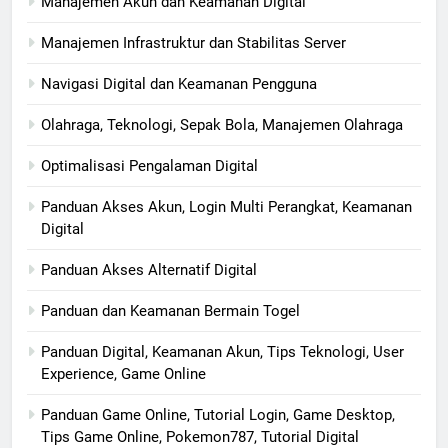
Manajemen Akun dan Keamanan Digital
Manajemen Infrastruktur dan Stabilitas Server
Navigasi Digital dan Keamanan Pengguna
Olahraga, Teknologi, Sepak Bola, Manajemen Olahraga
Optimalisasi Pengalaman Digital
Panduan Akses Akun, Login Multi Perangkat, Keamanan
Digital
Panduan Akses Alternatif Digital
Panduan dan Keamanan Bermain Togel
Panduan Digital, Keamanan Akun, Tips Teknologi, User
Experience, Game Online
Panduan Game Online, Tutorial Login, Game Desktop,
Tips Game Online, Pokemon787, Tutorial Digital