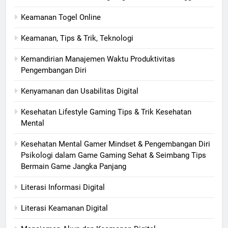
Keamanan Togel Online
Keamanan, Tips & Trik, Teknologi
Kemandirian Manajemen Waktu Produktivitas
Pengembangan Diri
Kenyamanan dan Usabilitas Digital
Kesehatan Lifestyle Gaming Tips & Trik Kesehatan
Mental
Kesehatan Mental Gamer Mindset & Pengembangan Diri
Psikologi dalam Game Gaming Sehat & Seimbang Tips
Bermain Game Jangka Panjang
Literasi Informasi Digital
Literasi Keamanan Digital