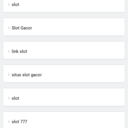
slot
Slot Gacor
link slot
situs slot gacor
slot
slot 777