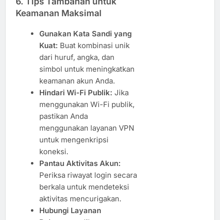
6.
Tips Tambahan untuk
Keamanan Maksimal
Gunakan Kata Sandi yang
Kuat:
Buat kombinasi unik
dari huruf, angka, dan
simbol untuk meningkatkan
keamanan akun Anda.
Hindari Wi-Fi Publik:
Jika
menggunakan Wi-Fi publik,
pastikan Anda
menggunakan layanan VPN
untuk mengenkripsi
koneksi.
Pantau Aktivitas Akun:
Periksa riwayat login secara
berkala untuk mendeteksi
aktivitas mencurigakan.
Hubungi Layanan