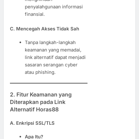
penyalahgunaan informasi
finansial.
C. Mencegah Akses Tidak Sah
Tanpa langkah-langkah
keamanan yang memadai,
link alternatif dapat menjadi
sasaran serangan cyber
atau phishing.
2.
Fitur Keamanan yang
Diterapkan pada Link
Alternatif Horas88
A. Enkripsi SSL/TLS
Apa Itu?