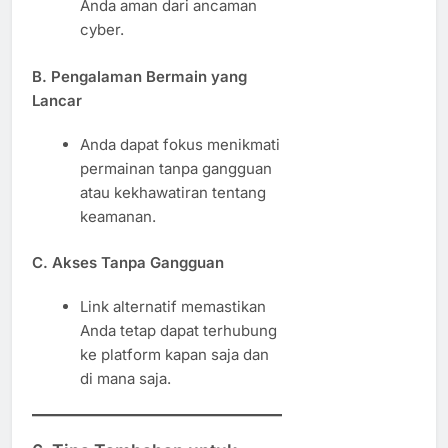
Anda aman dari ancaman
cyber.
B. Pengalaman Bermain yang
Lancar
Anda dapat fokus menikmati
permainan tanpa gangguan
atau kekhawatiran tentang
keamanan.
C. Akses Tanpa Gangguan
Link alternatif memastikan
Anda tetap dapat terhubung
ke platform kapan saja dan
di mana saja.