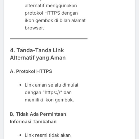
alternatif menggunakan
protokol HTTPS dengan
ikon gembok di bilah alamat
browser.
4.
Tanda-Tanda Link
Alternatif yang Aman
A. Protokol HTTPS
Link aman selalu dimulai
dengan “https://” dan
memiliki ikon gembok.
B. Tidak Ada Permintaan
Informasi Tambahan
Link resmi tidak akan