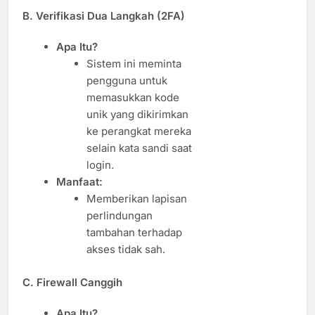
B. Verifikasi Dua Langkah (2FA)
Apa Itu?
Sistem ini meminta
pengguna untuk
memasukkan kode
unik yang dikirimkan
ke perangkat mereka
selain kata sandi saat
login.
Manfaat:
Memberikan lapisan
perlindungan
tambahan terhadap
akses tidak sah.
C. Firewall Canggih
Apa Itu?