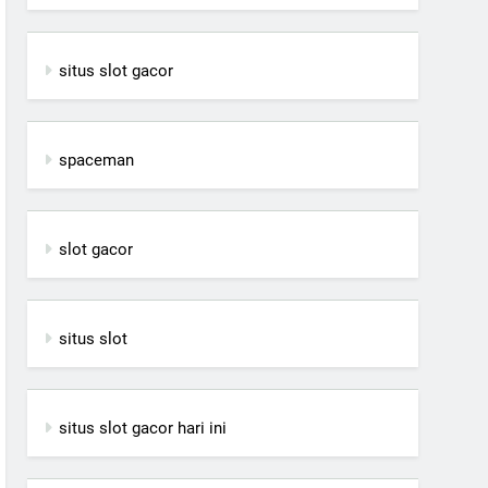
situs slot gacor
spaceman
slot gacor
situs slot
situs slot gacor hari ini