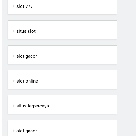
slot 777
situs slot
slot gacor
slot online
situs terpercaya
slot gacor