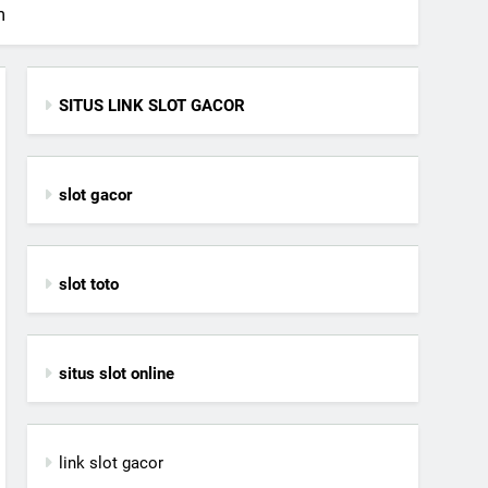
m
SITUS LINK SLOT GACOR
slot gacor
slot toto
situs slot online
link slot gacor