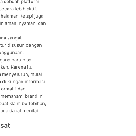
ma sebuah platform
cara lebih aktif.
 halaman, tetapi juga
ih aman, nyaman, dan
una sangat
fitur disusun dengan
penggunaan.
gguna baru bisa
an. Karena itu,
a menyeluruh, mulai
a dukungan informasi.
formatif dan
 memahami brand ini
uat klaim berlebihan,
una dapat menilai
sat