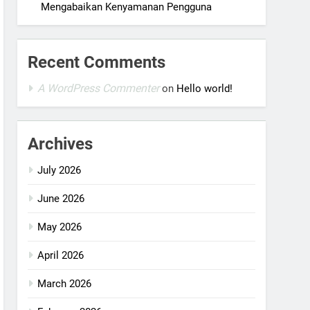
Mengabaikan Kenyamanan Pengguna
Recent Comments
A WordPress Commenter
on
Hello world!
Archives
July 2026
June 2026
May 2026
April 2026
March 2026