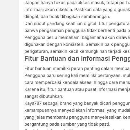
Jangan hanya fokus pada akses masuk, tetapi perh
informasi akun dikelola. Pastikan data yang digun
diingat, dan tidak dibagikan sembarangan.
Dari sudut pandang keahlian digital, fitur pengatu
bahwa pengalaman pengguna tidak berhenti pada pr
Pengguna perlu memahami bagaimana akun dirawat
digunakan dengan konsisten. Semakin baik peng
pengaturan, semakin kecil kemungkinan terjadi ke
Fitur Bantuan dan Informasi Peng
Fitur bantuan memiliki peran penting dalam memb
Pengguna baru sering kali memiliki pertanyaan, mul
cara memperbaiki kendala akses, hingga cara mem
Karena itu, fitur bantuan atau pusat informasi men
sangat dibutuhkan.
Kaya787 sebagai brand yang banyak dicari pengguna 
kemampuannya menyediakan informasi yang mudah 
yang jelas membantu pengguna menyelesaikan ken
bergantung pada sumber yang tidak pasti.