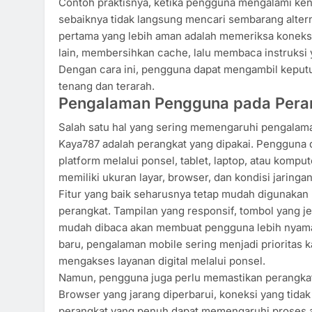
Contoh praktisnya, ketika pengguna mengalami ken
sebaiknya tidak langsung mencari sembarang altern
pertama yang lebih aman adalah memeriksa konek
lain, membersihkan cache, lalu membaca instruksi 
Dengan cara ini, pengguna dapat mengambil keputu
tenang dan terarah.
Pengalaman Pengguna pada Pera
Salah satu hal yang sering memengaruhi pengala
Kaya787 adalah perangkat yang dipakai. Pengguna
platform melalui ponsel, tablet, laptop, atau komput
memiliki ukuran layar, browser, dan kondisi jaringa
Fitur yang baik seharusnya tetap mudah digunakan
perangkat. Tampilan yang responsif, tombol yang je
mudah dibaca akan membuat pengguna lebih nyam
baru, pengalaman mobile sering menjadi prioritas 
mengakses layanan digital melalui ponsel.
Namun, pengguna juga perlu memastikan perangkat 
Browser yang jarang diperbarui, koneksi yang tidak
perangkat yang penuh dapat memengaruhi proses ak