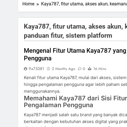
Home
Kaya787, fitur utama, akses akun, keamana
Kaya787, fitur utama, akses akun,
panduan fitur, sistem platform
Mengenal Fitur Utama Kaya787 yang 
Pengguna
9a75281
2 Months Ago
0
16 Mins
Kenali fitur utama Kaya787, mulai dari akses, siste
hingga pengalaman pengguna agar lebih paham se
menggunakannya.
Memahami Kaya787 dari Sisi Fitu
Pengalaman Pengguna
Kaya787 menjadi salah satu brand yang banyak dic
berkaitan dengan kebutuhan akses digital yang prak