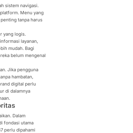
ah sistem navigasi.
 platform. Menu yang
penting tanpa harus
r yang logis.
nformasi layanan,
ebih mudah. Bagi
ereka belum mengenal
an. Jika pengguna
 tanpa hambatan,
and digital perlu
tur di dalamnya
naan.
ritas
aikan. Dalam
di fondasi utama
7 perlu dipahami