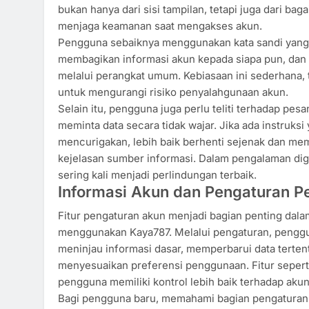
bukan hanya dari sisi tampilan, tetapi juga dari b
menjaga keamanan saat mengakses akun.
Pengguna sebaiknya menggunakan kata sandi yang 
membagikan informasi akun kepada siapa pun, dan
melalui perangkat umum. Kebiasaan ini sederhana, 
untuk mengurangi risiko penyalahgunaan akun.
Selain itu, pengguna juga perlu teliti terhadap pes
meminta data secara tidak wajar. Jika ada instruksi
mencurigakan, lebih baik berhenti sejenak dan me
kejelasan sumber informasi. Dalam pengalaman digit
sering kali menjadi perlindungan terbaik.
Informasi Akun dan Pengaturan 
Fitur pengaturan akun menjadi bagian penting dal
menggunakan Kaya787. Melalui pengaturan, penggu
meninjau informasi dasar, memperbarui data tertent
menyesuaikan preferensi penggunaan. Fitur sepert
pengguna memiliki kontrol lebih baik terhadap aku
Bagi pengguna baru, memahami bagian pengaturan 