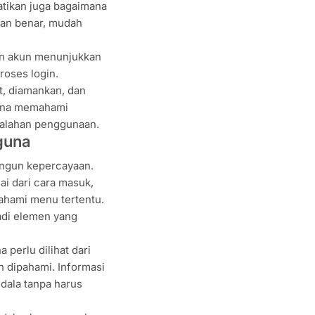
atikan juga bagaimana
akan benar, mudah
ran akun menunjukkan
oses login.
, diamankan, dan
guna memahami
salahan penggunaan.
guna
angun kepercayaan.
ai dari cara masuk,
ahami menu tertentu.
jadi elemen yang
perlu dilihat dari
dipahami. Informasi
dala tanpa harus