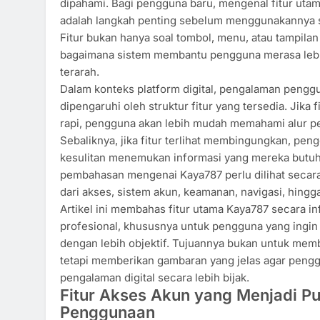
dipahami. Bagi pengguna baru, mengenal fitur uta
adalah langkah penting sebelum menggunakannya se
Fitur bukan hanya soal tombol, menu, atau tampilan
bagaimana sistem membantu pengguna merasa leb
terarah.
Dalam konteks platform digital, pengalaman pengg
dipengaruhi oleh struktur fitur yang tersedia. Jika 
rapi, pengguna akan lebih mudah memahami alur 
Sebaliknya, jika fitur terlihat membingungkan, pen
kesulitan menemukan informasi yang mereka butuhk
pembahasan mengenai Kaya787 perlu dilihat secar
dari akses, sistem akun, keamanan, navigasi, hingg
Artikel ini membahas fitur utama Kaya787 secara in
profesional, khususnya untuk pengguna yang ingin
dengan lebih objektif. Tujuannya bukan untuk memb
tetapi memberikan gambaran yang jelas agar pengg
pengalaman digital secara lebih bijak.
Fitur Akses Akun yang Menjadi Pu
Penggunaan