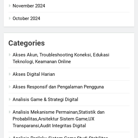
November 2024
October 2024
Categories
Akses Akun, Troubleshooting Koneksi, Edukasi
Teknologi, Keamanan Online
Akses Digital Harian
Akses Responsif dan Pengalaman Pengguna
Analisis Game & Strategi Digital
Analisis Mekanisme Permainan,Statistik dan
Probabilitas,Arsitektur Sistem Game,UX
Transparansi,Audit Integritas Digital