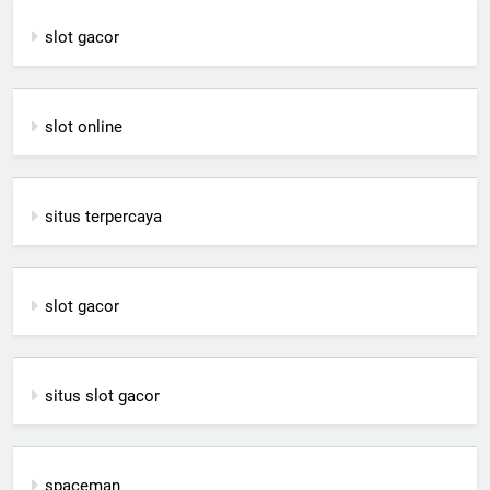
slot gacor
slot online
situs terpercaya
slot gacor
situs slot gacor
spaceman