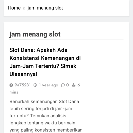
Home
jam menang slot
jam menang slot
Slot Dana: Apakah Ada
Konsistensi Kemenangan di
Jam-Jam Tertentu? Simak
Ulasannya!
9a75281
1 year ago
0
6
mins
Benarkah kemenangan Slot Dana
lebih sering terjadi di jam-jam
tertentu? Temukan analisis
lengkap tentang waktu bermain
yang paling konsisten memberikan