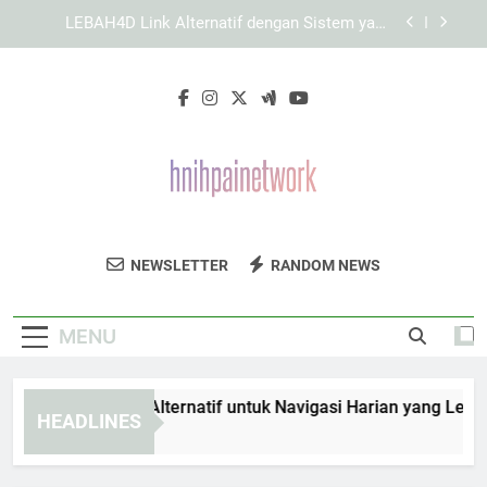
Skip
Panduan Memulihkan Akses KAYA787 Alternatif
to
setelah Gangguan Browser
content
KAYA787 Alternatif dengan Struktur Informasi
yang Lebih Sistematis
EDWINSLOT Link Alternatif untuk Navigasi Harian
yang Lebih Teratur dan Aman
LEBAH4D Link Alternatif dengan Sistem yang
Lebih Adaptif dan Aman bagi Pengguna
Panduan Memulihkan Akses KAYA787 Alternatif
setelah Gangguan Browser
HNI HP AI
Dapatkan Informasi Terbaru Tentang
KAYA787 Alternatif dengan Struktur Informasi
NEWSLETTER
RANDOM NEWS
Network
yang Lebih Sistematis
Kecerdasan Buatan Di HNI HP AI Network.
MENU
WINSLOT Link Alternatif untuk Navigasi Harian yang Lebih Te
HEADLINES
Weeks Ago