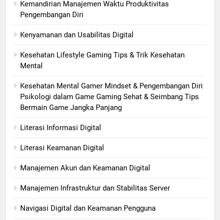
Kemandirian Manajemen Waktu Produktivitas
Pengembangan Diri
Kenyamanan dan Usabilitas Digital
Kesehatan Lifestyle Gaming Tips & Trik Kesehatan
Mental
Kesehatan Mental Gamer Mindset & Pengembangan Diri
Psikologi dalam Game Gaming Sehat & Seimbang Tips
Bermain Game Jangka Panjang
Literasi Informasi Digital
Literasi Keamanan Digital
Manajemen Akun dan Keamanan Digital
Manajemen Infrastruktur dan Stabilitas Server
Navigasi Digital dan Keamanan Pengguna