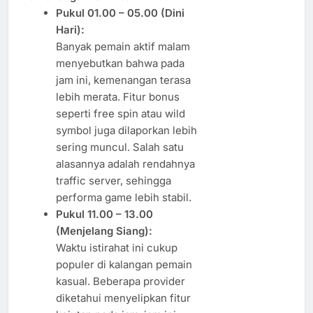
Pukul 01.00 – 05.00 (Dini
Hari):
Banyak pemain aktif malam
menyebutkan bahwa pada
jam ini, kemenangan terasa
lebih merata. Fitur bonus
seperti free spin atau wild
symbol juga dilaporkan lebih
sering muncul. Salah satu
alasannya adalah rendahnya
traffic server, sehingga
performa game lebih stabil.
Pukul 11.00 – 13.00
(Menjelang Siang):
Waktu istirahat ini cukup
populer di kalangan pemain
kasual. Beberapa provider
diketahui menyelipkan fitur