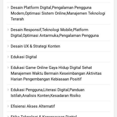
Desain Platform Digital,Pengalaman Pengguna
Modern,Optimasi Sistem Online,Manajemen Teknologi
Terarah
Desain Responsif,Teknologi Mobile,Platform
Digital,Optimasi Antarmuka,Pengalaman Pengguna
Desain UX & Strategi Konten
Edukasi Digital
Edukasi Game Online Gaya Hidup Digital Sehat
Manajemen Waktu Bermain Keseimbangan Aktivitas
Harian Pengembangan Kebiasaan Positif
Edukasi Pengguna,Literasi Digital,Panduan
Istilah,Analisis Konten,Kesadaran Risiko
Efisiensi Akses Alternatif