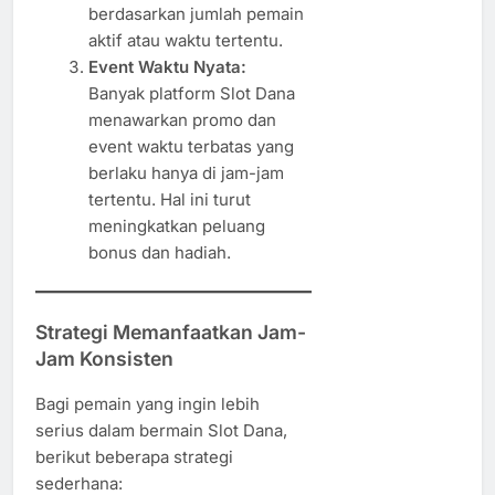
berdasarkan jumlah pemain
aktif atau waktu tertentu.
Event Waktu Nyata:
Banyak platform Slot Dana
menawarkan promo dan
event waktu terbatas yang
berlaku hanya di jam-jam
tertentu. Hal ini turut
meningkatkan peluang
bonus dan hadiah.
Strategi Memanfaatkan Jam-
Jam Konsisten
Bagi pemain yang ingin lebih
serius dalam bermain Slot Dana,
berikut beberapa strategi
sederhana: