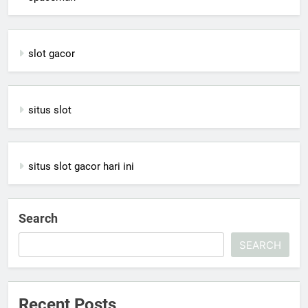
slot gacor
situs slot
situs slot gacor hari ini
Search
SEARCH
Recent Posts