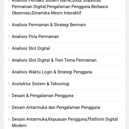
Analisis Perilaku Sistem Game,Studi Stabilitas
Permainan Digital,Pengalaman Pengguna Berbasis
Observasi,Dinamika Mesin Interaktif
Analisis Permainan & Strategi Bermain
Analisis Pola Permainan
Analisis Slot Digital
Analisis Slot Digital & Tren Tema Permainan
Analisis Waktu Login & Strategi Pengguna
Arsitektur Sistem & Teknologi
Desain & Pengalaman Pengguna
Desain Antarmuka dan Pengalaman Pengguna
Desain Antarmuka,Kepuasan Pengguna,Platform Digital
Modern