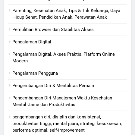
Parenting, Kesehatan Anak, Tips & Trik Keluarga, Gaya
Hidup Sehat, Pendidikan Anak, Perawatan Anak
Pemulihan Browser dan Stabilitas Akses
Pengalaman Digital
Pengalaman Digital, Akses Praktis, Platform Online
Modern
Pengalaman Pengguna
Pengembangan Diri & Mentalitas Pemain
Pengembangan Diri Manajemen Waktu Kesehatan
Mental Game dan Produktivitas
pengembangan diri, disiplin dan konsistensi,
produktivitas tinggi, mental juara, strategi kesuksesan,
performa optimal, self-improvement