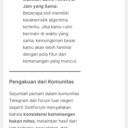
Jam yang Sama:
Beberapa slot memiliki
karakteristik algoritma
tertentu. Jika kamu rutin
bermain di waktu yang
sama, kemungkinan besar
kamu akan lebih familiar
dengan pola fitur dan
kemenangan yang muncul.
Pengakuan dari Komunitas
Sejumlah pemain dalam komunitas
Telegram dan forum luar negeri
seperti SlotForum menyatakan
bahwa
konsistensi kemenangan
bukan mitos
, melainkan hasil dari
jam terbang, pencatatan, dan