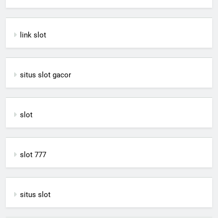
link slot
situs slot gacor
slot
slot 777
situs slot