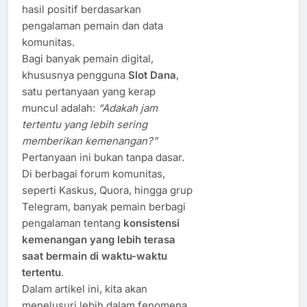
hasil positif berdasarkan
pengalaman pemain dan data
komunitas.
Bagi banyak pemain digital,
khususnya pengguna
Slot Dana
,
satu pertanyaan yang kerap
muncul adalah:
“Adakah jam
tertentu yang lebih sering
memberikan kemenangan?”
Pertanyaan ini bukan tanpa dasar.
Di berbagai forum komunitas,
seperti Kaskus, Quora, hingga grup
Telegram, banyak pemain berbagi
pengalaman tentang
konsistensi
kemenangan yang lebih terasa
saat bermain di waktu-waktu
tertentu
.
Dalam artikel ini, kita akan
menelusuri lebih dalam fenomena