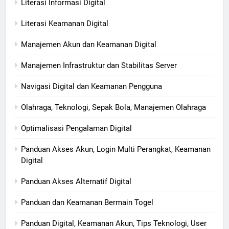
Literasi Informasi Digital
Literasi Keamanan Digital
Manajemen Akun dan Keamanan Digital
Manajemen Infrastruktur dan Stabilitas Server
Navigasi Digital dan Keamanan Pengguna
Olahraga, Teknologi, Sepak Bola, Manajemen Olahraga
Optimalisasi Pengalaman Digital
Panduan Akses Akun, Login Multi Perangkat, Keamanan
Digital
Panduan Akses Alternatif Digital
Panduan dan Keamanan Bermain Togel
Panduan Digital, Keamanan Akun, Tips Teknologi, User