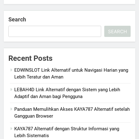
Search
SEARCH
Recent Posts
EDWINSLOT Link Alternatif untuk Navigasi Harian yang
Lebih Teratur dan Aman
LEBAH4D Link Alternatif dengan Sistem yang Lebih
Adaptif dan Aman bagi Pengguna
Panduan Memulihkan Akses KAYA787 Alternatif setelah
Gangguan Browser
KAYA787 Alternatif dengan Struktur Informasi yang
Lebih Sistematis