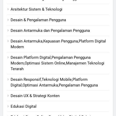
Arsitektur Sistem & Teknologi
Desain & Pengalaman Pengguna
Desain Antarmuka dan Pengalaman Pengguna
Desain Antarmuka,Kepuasan Pengguna,Platform Digital
Modern
Desain Platform Digital,Pengalaman Pengguna
Modern,Optimasi Sistem Online,Manajemen Teknologi
Terarah
Desain Responsif,Teknologi Mobile,Platform
Digital,Optimasi Antarmuka,Pengalaman Pengguna
Desain UX & Strategi Konten
Edukasi Digital