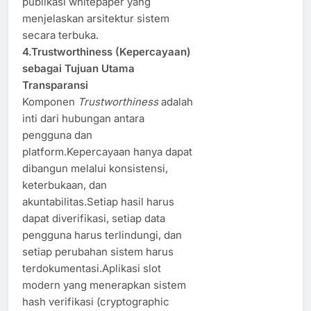
publikasi whitepaper yang
menjelaskan arsitektur sistem
secara terbuka.
4.Trustworthiness (Kepercayaan)
sebagai Tujuan Utama
Transparansi
Komponen
Trustworthiness
adalah
inti dari hubungan antara
pengguna dan
platform.Kepercayaan hanya dapat
dibangun melalui konsistensi,
keterbukaan, dan
akuntabilitas.Setiap hasil harus
dapat diverifikasi, setiap data
pengguna harus terlindungi, dan
setiap perubahan sistem harus
terdokumentasi.Aplikasi slot
modern yang menerapkan sistem
hash verifikasi (cryptographic