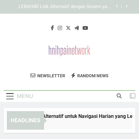
Skip
Panduan Memulihkan Akses KAYA787 Alternatif
to
setelah Gangguan Browser
content
KAYA787 Alternatif dengan Struktur Informasi
yang Lebih Sistematis
EDWINSLOT Link Alternatif untuk Navigasi Harian
yang Lebih Teratur dan Aman
LEBAH4D Link Alternatif dengan Sistem yang
Lebih Adaptif dan Aman bagi Pengguna
Panduan Memulihkan Akses KAYA787 Alternatif
setelah Gangguan Browser
HNI HP AI
Dapatkan Informasi Terbaru Tentang
KAYA787 Alternatif dengan Struktur Informasi
NEWSLETTER
RANDOM NEWS
Network
yang Lebih Sistematis
Kecerdasan Buatan Di HNI HP AI Network.
MENU
WINSLOT Link Alternatif untuk Navigasi Harian yang Lebih Te
HEADLINES
Weeks Ago