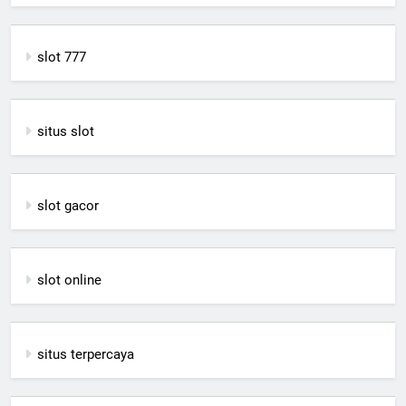
slot 777
situs slot
slot gacor
slot online
situs terpercaya