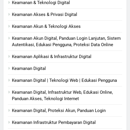
Keamanan & Teknologi Digital
Keamanan Akses & Privasi Digital
Keamanan Akun & Teknologi Akses
Keamanan Akun Digital, Panduan Login Lanjutan, Sistem
Autentikasi, Edukasi Pengguna, Proteksi Data Online
Keamanan Aplikasi & Infrastruktur Digital
Keamanan Digital
Keamanan Digital | Teknologi Web | Edukasi Pengguna
Keamanan Digital, Infrastruktur Web, Edukasi Online,
Panduan Akses, Teknologi Internet
Keamanan Digital, Proteksi Akun, Panduan Login
Keamanan Infrastruktur Pembayaran Digital