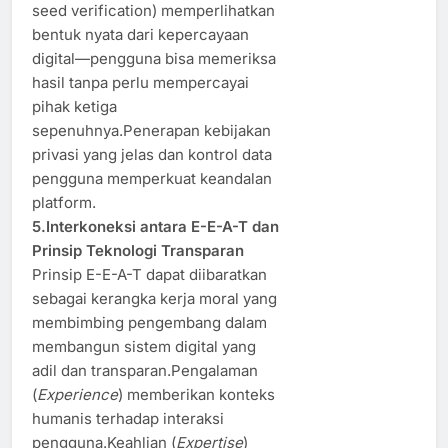
seed verification) memperlihatkan
bentuk nyata dari kepercayaan
digital—pengguna bisa memeriksa
hasil tanpa perlu mempercayai
pihak ketiga
sepenuhnya.Penerapan kebijakan
privasi yang jelas dan kontrol data
pengguna memperkuat keandalan
platform.
5.Interkoneksi antara E-E-A-T dan
Prinsip Teknologi Transparan
Prinsip E-E-A-T dapat diibaratkan
sebagai kerangka kerja moral yang
membimbing pengembang dalam
membangun sistem digital yang
adil dan transparan.Pengalaman
(
Experience
) memberikan konteks
humanis terhadap interaksi
pengguna.Keahlian (
Expertise
)