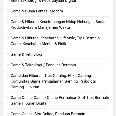
Etika Teknologi & Kepercayaan Digital
Game & Dunia Fantasi Modern
Game & Hiburan Keseimbangan Hidup Hubungan Sosial
Produktivitas & Manajemen Waktu
Game & Hiburan, Kesehatan, Lifestyle, Tips Bermain
Game, Kesehatan Mental & Fisik
Game & Teknologi
Game & Teknologi / Panduan Bermain
Game dan Hiburan, Tips Gaming, Etika Gaming,
Komunitas Game, Pengalaman Gaming, Psikologi
Gaming, Hiburan
Game Online Casino Online Permainan Slot Tips Bermain
Game Hiburan Digital
Game Online, Slot Online, Panduan Bermain