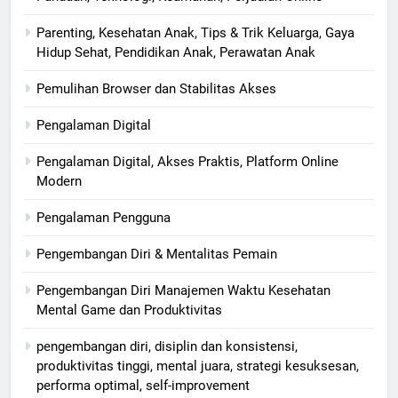
Parenting, Kesehatan Anak, Tips & Trik Keluarga, Gaya
Hidup Sehat, Pendidikan Anak, Perawatan Anak
Pemulihan Browser dan Stabilitas Akses
Pengalaman Digital
Pengalaman Digital, Akses Praktis, Platform Online
Modern
Pengalaman Pengguna
Pengembangan Diri & Mentalitas Pemain
Pengembangan Diri Manajemen Waktu Kesehatan
Mental Game dan Produktivitas
pengembangan diri, disiplin dan konsistensi,
produktivitas tinggi, mental juara, strategi kesuksesan,
performa optimal, self-improvement