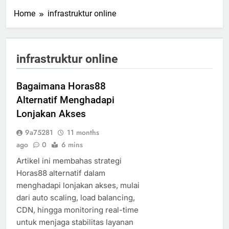
Home
infrastruktur online
infrastruktur online
Bagaimana Horas88
Alternatif Menghadapi
Lonjakan Akses
9a75281
11 months
ago
0
6 mins
Artikel ini membahas strategi
Horas88 alternatif dalam
menghadapi lonjakan akses, mulai
dari auto scaling, load balancing,
CDN, hingga monitoring real-time
untuk menjaga stabilitas layanan