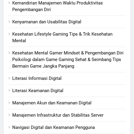
Kemandirian Manajemen Waktu Produktivitas
Pengembangan Diri
Kenyamanan dan Usabilitas Digital
Kesehatan Lifestyle Gaming Tips & Trik Kesehatan
Mental
Kesehatan Mental Gamer Mindset & Pengembangan Diri
Psikologi dalam Game Gaming Sehat & Seimbang Tips
Bermain Game Jangka Panjang
Literasi Informasi Digital
Literasi Keamanan Digital
Manajemen Akun dan Keamanan Digital
Manajemen Infrastruktur dan Stabilitas Server
Navigasi Digital dan Keamanan Pengguna