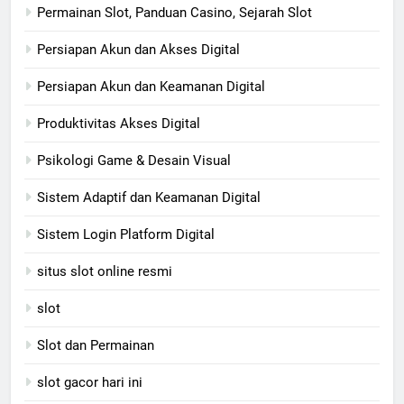
Permainan Slot, Panduan Casino, Sejarah Slot
Persiapan Akun dan Akses Digital
Persiapan Akun dan Keamanan Digital
Produktivitas Akses Digital
Psikologi Game & Desain Visual
Sistem Adaptif dan Keamanan Digital
Sistem Login Platform Digital
situs slot online resmi
slot
Slot dan Permainan
slot gacor hari ini