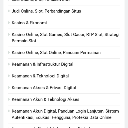
Judi Online, Slot, Perbandingan Situs
Kasino & Ekonomi
Kasino Online, Slot Games, Slot Gacor, RTP Slot, Strategi
Bermain Slot
Kasino Online, Slot Online, Panduan Permainan
Keamanan & Infrastruktur Digital
Keamanan & Teknologi Digital
Keamanan Akses & Privasi Digital
Keamanan Akun & Teknologi Akses
Keamanan Akun Digital, Panduan Login Lanjutan, Sistem
Autentikasi, Edukasi Pengguna, Proteksi Data Online