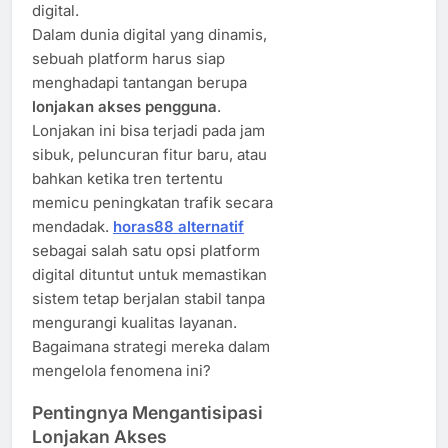
digital.
Dalam dunia digital yang dinamis,
sebuah platform harus siap
menghadapi tantangan berupa
lonjakan akses pengguna
.
Lonjakan ini bisa terjadi pada jam
sibuk, peluncuran fitur baru, atau
bahkan ketika tren tertentu
memicu peningkatan trafik secara
mendadak.
horas88 alternatif
sebagai salah satu opsi platform
digital dituntut untuk memastikan
sistem tetap berjalan stabil tanpa
mengurangi kualitas layanan.
Bagaimana strategi mereka dalam
mengelola fenomena ini?
Pentingnya Mengantisipasi
Lonjakan Akses