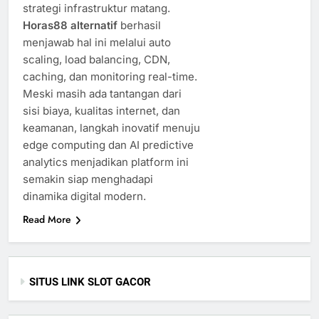
strategi infrastruktur matang.
Horas88 alternatif
berhasil
menjawab hal ini melalui auto
scaling, load balancing, CDN,
caching, dan monitoring real-time.
Meski masih ada tantangan dari
sisi biaya, kualitas internet, dan
keamanan, langkah inovatif menuju
edge computing dan AI predictive
analytics menjadikan platform ini
semakin siap menghadapi
dinamika digital modern.
Read More
SITUS LINK SLOT GACOR