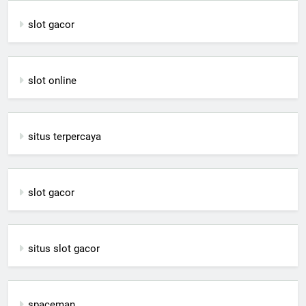
slot gacor
slot online
situs terpercaya
slot gacor
situs slot gacor
spaceman