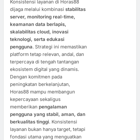
Konsistensi layanan di Horas88
dijaga melalui kombinasi
stabilitas
server, monitoring real-time,
keamanan data berlapis,
skalabilitas cloud, inovasi
teknologi, serta edukasi
pengguna
. Strategi ini memastikan
platform tetap relevan, andal, dan
terpercaya di tengah tantangan
ekosistem digital yang dinamis.
Dengan komitmen pada
peningkatan berkelanjutan,
Horas88 mampu membangun
kepercayaan sekaligus
memberikan
pengalaman
pengguna yang stabil, aman, dan
berkualitas tinggi
. Konsistensi
layanan bukan hanya target, tetapi
fondasi utama yang menguatkan