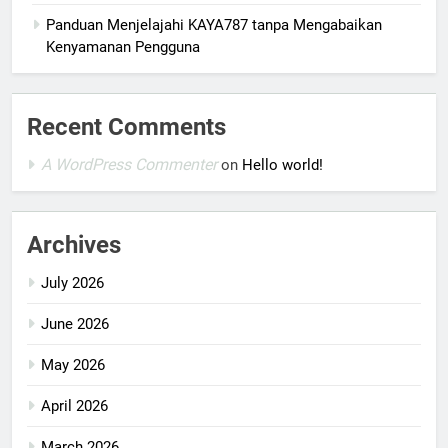
Panduan Menjelajahi KAYA787 tanpa Mengabaikan
Kenyamanan Pengguna
Recent Comments
A WordPress Commenter
on
Hello world!
Archives
July 2026
June 2026
May 2026
April 2026
March 2026