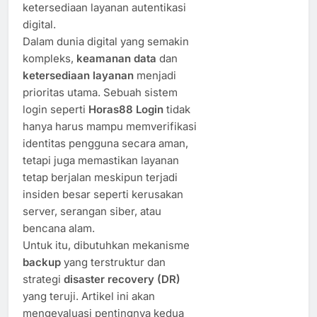
ketersediaan layanan autentikasi
digital.
Dalam dunia digital yang semakin
kompleks,
keamanan data
dan
ketersediaan layanan
menjadi
prioritas utama. Sebuah sistem
login seperti
Horas88 Login
tidak
hanya harus mampu memverifikasi
identitas pengguna secara aman,
tetapi juga memastikan layanan
tetap berjalan meskipun terjadi
insiden besar seperti kerusakan
server, serangan siber, atau
bencana alam.
Untuk itu, dibutuhkan mekanisme
backup
yang terstruktur dan
strategi
disaster recovery (DR)
yang teruji. Artikel ini akan
mengevaluasi pentingnya kedua