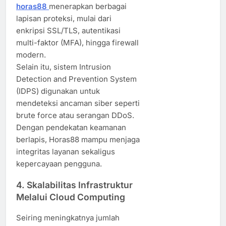
horas88
menerapkan berbagai
lapisan proteksi, mulai dari
enkripsi SSL/TLS, autentikasi
multi-faktor (MFA), hingga firewall
modern.
Selain itu, sistem Intrusion
Detection and Prevention System
(IDPS) digunakan untuk
mendeteksi ancaman siber seperti
brute force atau serangan DDoS.
Dengan pendekatan keamanan
berlapis, Horas88 mampu menjaga
integritas layanan sekaligus
kepercayaan pengguna.
4. Skalabilitas Infrastruktur
Melalui Cloud Computing
Seiring meningkatnya jumlah