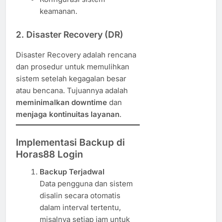
keamanan.
2. Disaster Recovery (DR)
Disaster Recovery adalah rencana
dan prosedur untuk memulihkan
sistem setelah kegagalan besar
atau bencana. Tujuannya adalah
meminimalkan downtime
dan
menjaga kontinuitas layanan
.
Implementasi Backup di
Horas88 Login
Backup Terjadwal
Data pengguna dan sistem
disalin secara otomatis
dalam interval tertentu,
misalnya setiap jam untuk