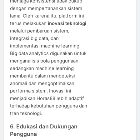
menjaga konsistensi tidak cukup
dengan mempertahankan sistem
lama. Oleh karena itu, platform ini
terus melakukan
inovasi teknologi
melalui pembaruan sistem,
integrasi big data, dan
implementasi machine learning.
Big data analytics digunakan untuk
menganalisis pola penggunaan,
sedangkan machine learning
membantu dalam mendeteksi
anomali dan mengoptimalkan
performa sistem. Inovasi ini
menjadikan Horas88 lebih adaptif
terhadap kebutuhan pengguna dan
tren teknologi.
6. Edukasi dan Dukungan
Pengguna