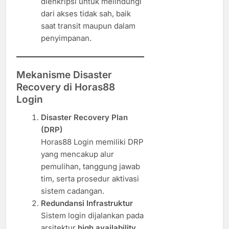
dienkripsi untuk melindungi
dari akses tidak sah, baik
saat transit maupun dalam
penyimpanan.
Mekanisme Disaster
Recovery di Horas88
Login
Disaster Recovery Plan
(DRP)
Horas88 Login memiliki DRP
yang mencakup alur
pemulihan, tanggung jawab
tim, serta prosedur aktivasi
sistem cadangan.
Redundansi Infrastruktur
Sistem login dijalankan pada
arsitektur
high availability