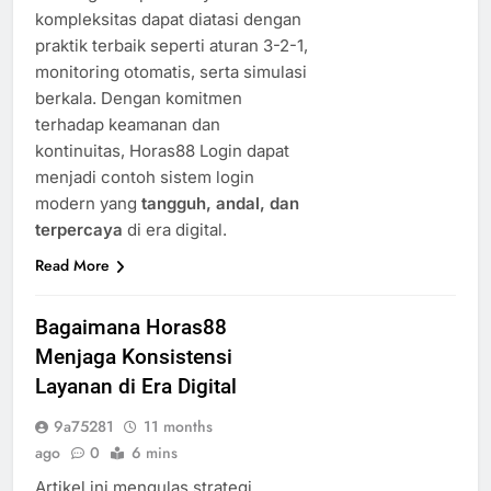
kompleksitas dapat diatasi dengan
praktik terbaik seperti aturan 3-2-1,
monitoring otomatis, serta simulasi
berkala. Dengan komitmen
terhadap keamanan dan
kontinuitas, Horas88 Login dapat
menjadi contoh sistem login
modern yang
tangguh, andal, dan
terpercaya
di era digital.
Read More
Bagaimana Horas88
Menjaga Konsistensi
Layanan di Era Digital
9a75281
11 months
ago
0
6 mins
Artikel ini mengulas strategi