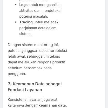
Logs
untuk menganalisis
aktivitas dan mendeteksi
potensi masalah.
Tracing
untuk melacak
perjalanan data dalam
sistem.
Dengan sistem monitoring ini,
potensi gangguan dapat terdeteksi
lebih awal, sehingga tim teknis
dapat melakukan respons proaktif
sebelum berdampak pada
pengguna.
3. Keamanan Data sebagai
Fondasi Layanan
Konsistensi layanan juga erat
kaitannya dengan
keamanan data
.