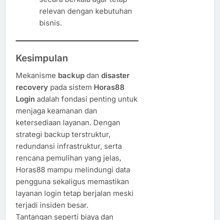
relevan dengan kebutuhan
bisnis.
Kesimpulan
Mekanisme
backup
dan
disaster
recovery
pada sistem
Horas88
Login
adalah fondasi penting untuk
menjaga keamanan dan
ketersediaan layanan. Dengan
strategi backup terstruktur,
redundansi infrastruktur, serta
rencana pemulihan yang jelas,
Horas88 mampu melindungi data
pengguna sekaligus memastikan
layanan login tetap berjalan meski
terjadi insiden besar.
Tantangan seperti biaya dan