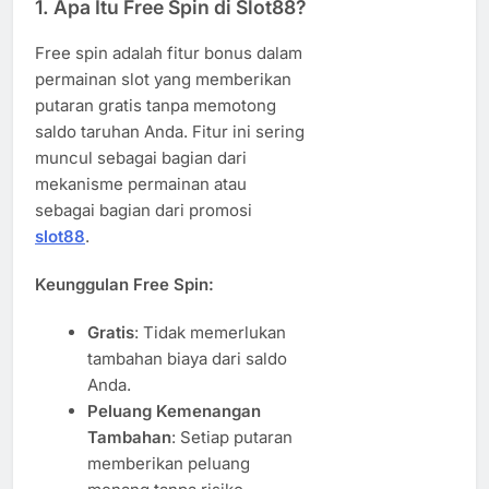
1. Apa Itu Free Spin di Slot88?
Free spin adalah fitur bonus dalam
permainan slot yang memberikan
putaran gratis tanpa memotong
saldo taruhan Anda. Fitur ini sering
muncul sebagai bagian dari
mekanisme permainan atau
sebagai bagian dari promosi
slot88
.
Keunggulan Free Spin
:
Gratis
: Tidak memerlukan
tambahan biaya dari saldo
Anda.
Peluang Kemenangan
Tambahan
: Setiap putaran
memberikan peluang