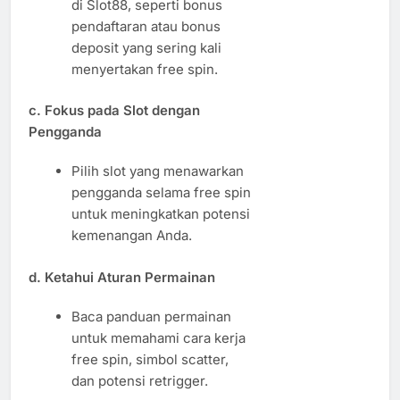
di Slot88, seperti bonus
pendaftaran atau bonus
deposit yang sering kali
menyertakan free spin.
c. Fokus pada Slot dengan
Pengganda
Pilih slot yang menawarkan
pengganda selama free spin
untuk meningkatkan potensi
kemenangan Anda.
d. Ketahui Aturan Permainan
Baca panduan permainan
untuk memahami cara kerja
free spin, simbol scatter,
dan potensi retrigger.