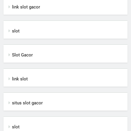
link slot gacor
slot
Slot Gacor
link slot
situs slot gacor
slot