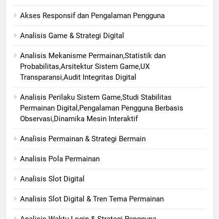
Akses Responsif dan Pengalaman Pengguna
Analisis Game & Strategi Digital
Analisis Mekanisme Permainan,Statistik dan
Probabilitas,Arsitektur Sistem Game,UX
Transparansi,Audit Integritas Digital
Analisis Perilaku Sistem Game,Studi Stabilitas
Permainan Digital,Pengalaman Pengguna Berbasis
Observasi,Dinamika Mesin Interaktif
Analisis Permainan & Strategi Bermain
Analisis Pola Permainan
Analisis Slot Digital
Analisis Slot Digital & Tren Tema Permainan
Analisis Waktu Login & Strategi Pengguna