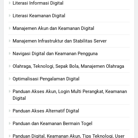
Literasi Informasi Digital
Literasi Keamanan Digital
Manajemen Akun dan Keamanan Digital
Manajemen Infrastruktur dan Stabilitas Server
Navigasi Digital dan Keamanan Pengguna
Olahraga, Teknologi, Sepak Bola, Manajemen Olahraga
Optimalisasi Pengalaman Digital
Panduan Akses Akun, Login Multi Perangkat, Keamanan
Digital
Panduan Akses Alternatif Digital
Panduan dan Keamanan Bermain Togel
Panduan Digital, Keamanan Akun, Tips Teknologi, User