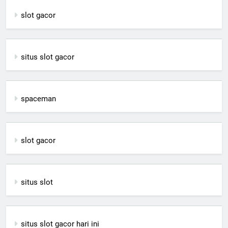
slot gacor
situs slot gacor
spaceman
slot gacor
situs slot
situs slot gacor hari ini