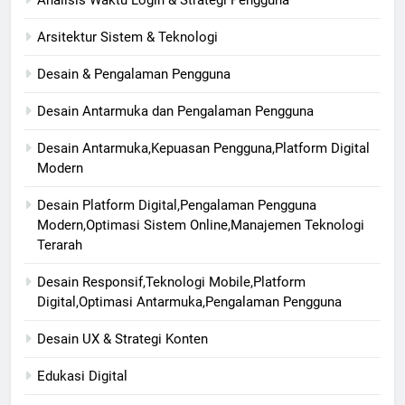
Arsitektur Sistem & Teknologi
Desain & Pengalaman Pengguna
Desain Antarmuka dan Pengalaman Pengguna
Desain Antarmuka,Kepuasan Pengguna,Platform Digital
Modern
Desain Platform Digital,Pengalaman Pengguna
Modern,Optimasi Sistem Online,Manajemen Teknologi
Terarah
Desain Responsif,Teknologi Mobile,Platform
Digital,Optimasi Antarmuka,Pengalaman Pengguna
Desain UX & Strategi Konten
Edukasi Digital