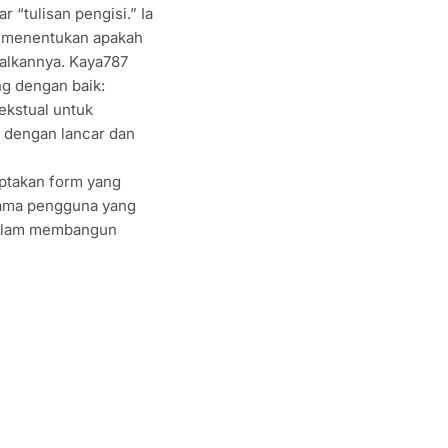
 “tulisan pengisi.” Ia
g menentukan apakah
alkannya. Kaya787
ng dengan baik:
ekstual untuk
 dengan lancar dan
ptakan form yang
tama pengguna yang
dalam membangun