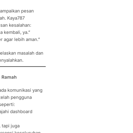
nyampaikan pesan
ah. Kaya787
san kesalahan:
a kembali, ya.”
er agar lebih aman.”
jelaskan masalah dan
enyalahkan.
an Ramah
nada komunikasi yang
etelah pengguna
eperti:
lajahi dashboard
 tapi juga
rsepsi keseluruhan