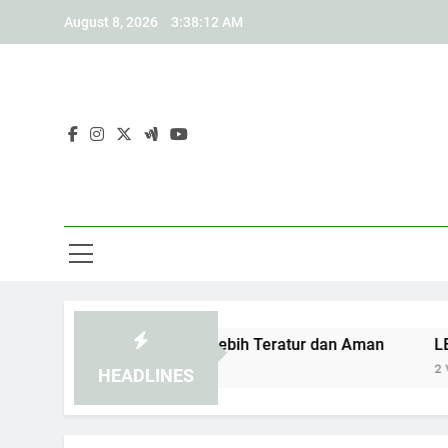
Skip
August 8, 2026
3:38:13 AM
to
content
HNI
Dapatkan 
gasi Harian yang Lebih Teratur dan Aman
LEBAH4D Link 
2 Weeks Ago
HEADLINES