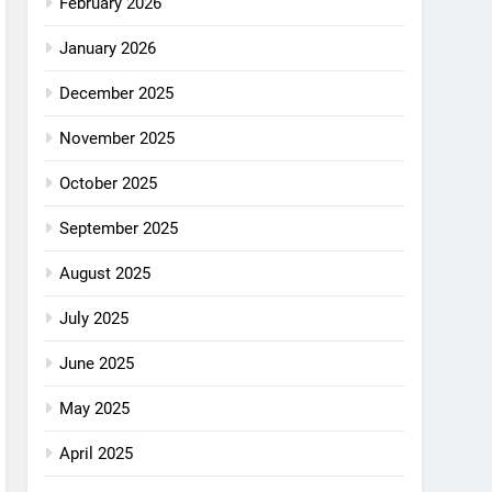
February 2026
January 2026
December 2025
November 2025
October 2025
September 2025
August 2025
July 2025
June 2025
May 2025
April 2025