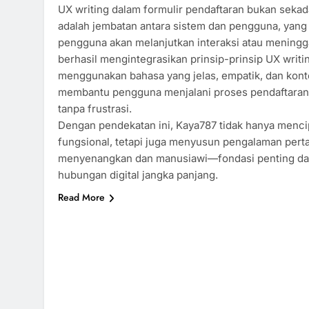
UX writing dalam formulir pendaftaran bukan sekadar
adalah jembatan antara sistem dan pengguna, yan
pengguna akan melanjutkan interaksi atau meningg
berhasil mengintegrasikan prinsip-prinsip UX writi
menggunakan bahasa yang jelas, empatik, dan kont
membantu pengguna menjalani proses pendaftaran
tanpa frustrasi.
Dengan pendekatan ini, Kaya787 tidak hanya menci
fungsional, tetapi juga menyusun pengalaman per
menyenangkan dan manusiawi—fondasi penting 
hubungan digital jangka panjang.
Read More