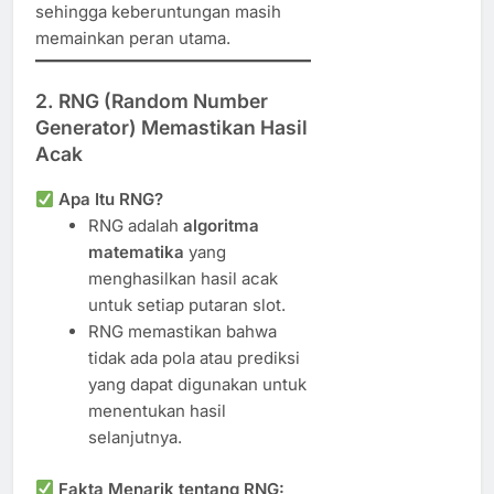
sehingga keberuntungan masih
memainkan peran utama.
2. RNG (Random Number
Generator) Memastikan Hasil
Acak
Apa Itu RNG?
RNG adalah
algoritma
matematika
yang
menghasilkan hasil acak
untuk setiap putaran slot.
RNG memastikan bahwa
tidak ada pola atau prediksi
yang dapat digunakan untuk
menentukan hasil
selanjutnya.
Fakta Menarik tentang RNG: