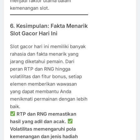
menjadi faktor utama dalam
kemenangan slot.
6. Kesimpulan: Fakta Menarik
Slot Gacor Hari Ini
Slot gacor hari ini memiliki banyak
rahasia dan fakta menarik yang
jarang diketahui pemain. Dari
peran RTP dan RNG hingga
volatilitas dan fitur bonus, setiap
elemen memberikan wawasan
yang dapat membantu Anda
menikmati permainan dengan lebih
baik.
RTP dan RNG memastikan
hasil yang adil dan acak.
Volatilitas memengaruhi pola
kemenangan dan jenis hadiah