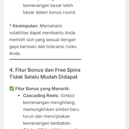
kemenangan besar lebih
besar dalam bonus round.
?
Kesimpulan:
Memahami
volatilitas dapat membantu Anda
memilih slot yang sesuai dengan
gaya bermain dan toleransi risiko
Anda.
4. Fitur Bonus dan Free Spins
Tidak Selalu Mudah Didapat
Fitur Bonus yang Menarik:
Cascading Reels:
Simbol
kemenangan menghilang,
memungkinkan simbol baru
turun dan menciptakan
kemenangan tambahan.