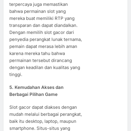
terpercaya juga memastikan
bahwa permainan slot yang
mereka buat memiliki RTP yang
transparan dan dapat diandalkan.
Dengan memilih slot gacor dari
penyedia perangkat lunak ternama,
pemain dapat merasa lebih aman
karena mereka tahu bahwa
permainan tersebut dirancang
dengan keadilan dan kualitas yang
tinggi.
5.
Kemudahan Akses dan
Berbagai Pilihan Game
Slot gacor dapat diakses dengan
mudah melalui berbagai perangkat,
baik itu desktop, laptop, maupun
smartphone. Situs-situs yang