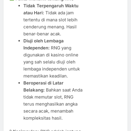
Tidak Terpengaruh Waktu
atau Hari:
Tidak ada jam
tertentu di mana slot lebih
cenderung menang. Hasil
benar-benar acak.
Diuji oleh Lembaga
Independen:
RNG yang
digunakan di kasino online
yang sah selalu diuji oleh
lembaga independen untuk
memastikan keadilan.
Beroperasi di Latar
Belakang:
Bahkan saat Anda
tidak memutar slot, RNG
terus menghasilkan angka
secara acak, menambah
kompleksitas hasil.