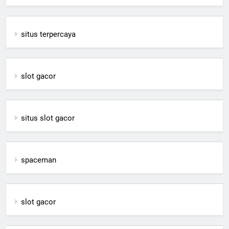
situs terpercaya
slot gacor
situs slot gacor
spaceman
slot gacor