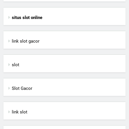
situs slot online
link slot gacor
slot
Slot Gacor
link slot