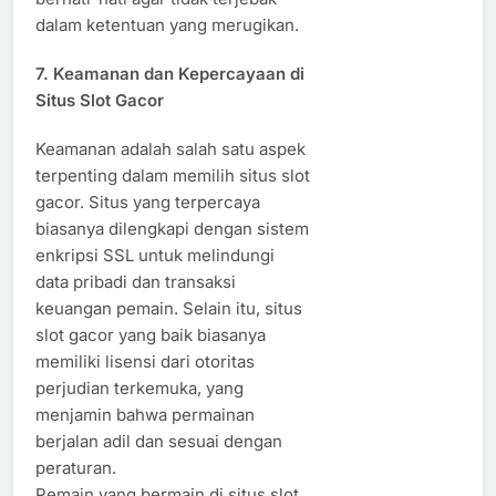
dalam ketentuan yang merugikan.
7.
Keamanan dan Kepercayaan di
Situs Slot Gacor
Keamanan adalah salah satu aspek
terpenting dalam memilih situs slot
gacor. Situs yang terpercaya
biasanya dilengkapi dengan sistem
enkripsi SSL untuk melindungi
data pribadi dan transaksi
keuangan pemain. Selain itu, situs
slot gacor yang baik biasanya
memiliki lisensi dari otoritas
perjudian terkemuka, yang
menjamin bahwa permainan
berjalan adil dan sesuai dengan
peraturan.
Pemain yang bermain di situs slot