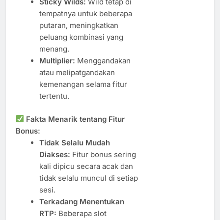
Sticky Wilds:
Wild tetap di
tempatnya untuk beberapa
putaran, meningkatkan
peluang kombinasi yang
menang.
Multiplier:
Menggandakan
atau melipatgandakan
kemenangan selama fitur
tertentu.
Fakta Menarik tentang Fitur
Bonus:
Tidak Selalu Mudah
Diakses:
Fitur bonus sering
kali dipicu secara acak dan
tidak selalu muncul di setiap
sesi.
Terkadang Menentukan
RTP:
Beberapa slot