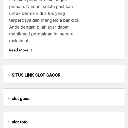
pemain. Namun, selalu pastikan
untuk bermain di situs yang
terpercaya dan mengelola bankroll
Anda dengan bijak agar dapat
menikmati permainan ini secara
maksimal.
Read More
SITUS LINK SLOT GACOR
slot gacor
slot toto