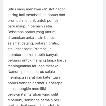
Situs yang menawarkan slot gacor
sering kali memberikan bonus dan
promosi menarik untuk pemain
baru maupun pemain setia.
Beberapa bonus yang umum
ditemukan antara lain bonus
selamat datang, putaran gratis,
atau cashback. Promosi ini
memberi pemain lebih banyak
peluang untuk menang tanpa harus
meningkatkan taruhan mereka.
Namun, pemain harus selalu
membaca syarat dan ketentuan
bonus dengan cermat. Beberapa
situs mungkin memiliki
persyaratan taruhan yang sulit
dipenuhi, sehingga pemain perlu
berhati-hati agar tidak terjebak