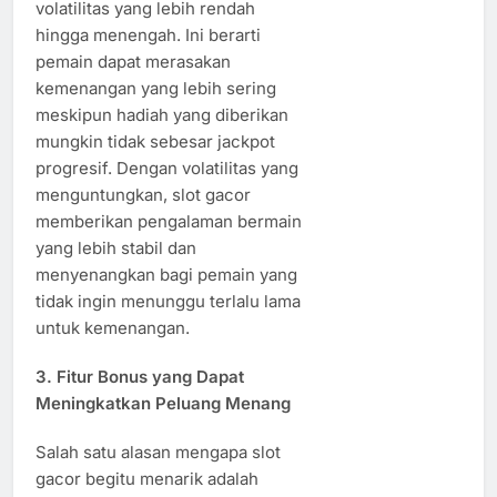
volatilitas yang lebih rendah
hingga menengah. Ini berarti
pemain dapat merasakan
kemenangan yang lebih sering
meskipun hadiah yang diberikan
mungkin tidak sebesar jackpot
progresif. Dengan volatilitas yang
menguntungkan, slot gacor
memberikan pengalaman bermain
yang lebih stabil dan
menyenangkan bagi pemain yang
tidak ingin menunggu terlalu lama
untuk kemenangan.
3.
Fitur Bonus yang Dapat
Meningkatkan Peluang Menang
Salah satu alasan mengapa slot
gacor begitu menarik adalah