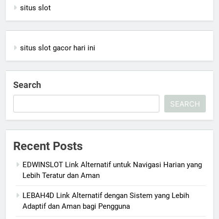
situs slot
situs slot gacor hari ini
Search
SEARCH
Recent Posts
EDWINSLOT Link Alternatif untuk Navigasi Harian yang
Lebih Teratur dan Aman
LEBAH4D Link Alternatif dengan Sistem yang Lebih
Adaptif dan Aman bagi Pengguna