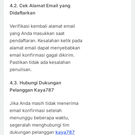
4.2.
Cek Alamat Email yang
Didaftarkan
Verifikasi kembali alamat email
yang Anda masukkan saat
pendaftaran. Kesalahan ketik pada
alamat email dapat menyebabkan
email konfirmasi gagal dikirim.
Pastikan tidak ada kesalahan
penulisan.
4.3.
Hubungi Dukungan
Pelanggan Kaya787
Jika Anda masih tidak menerima
email konfirmasi setelah
menunggu beberapa waktu,
segeralah menghubungi tim
dukungan pelanggan
kaya787