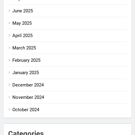
June 2025
May 2025
April 2025
March 2025
February 2025
January 2025
December 2024
November 2024
October 2024
Categories