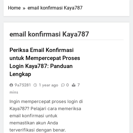
Home
email konfirmasi Kaya787
email konfirmasi Kaya787
Periksa Email Konfirmasi
untuk Mempercepat Proses
Login Kaya787: Panduan
Lengkap
9a75281
1 year ago
0
7
mins
Ingin mempercepat proses login di
Kaya787? Pelajari cara memeriksa
email konfirmasi untuk
memastikan akun Anda
terverifikasi dengan benar.