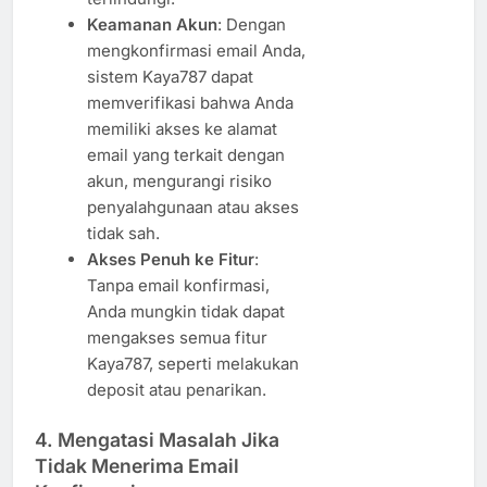
Keamanan Akun
: Dengan
mengkonfirmasi email Anda,
sistem Kaya787 dapat
memverifikasi bahwa Anda
memiliki akses ke alamat
email yang terkait dengan
akun, mengurangi risiko
penyalahgunaan atau akses
tidak sah.
Akses Penuh ke Fitur
:
Tanpa email konfirmasi,
Anda mungkin tidak dapat
mengakses semua fitur
Kaya787, seperti melakukan
deposit atau penarikan.
4.
Mengatasi Masalah Jika
Tidak Menerima Email