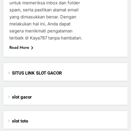
untuk memeriksa inbox dan folder
spam, serta pastikan alamat email
yang dimasukkan benar. Dengan
melakukan hal ini, Anda dapat
segera menikmati pengalaman
terbaik di Kaya787 tanpa hambatan.
Read More
SITUS LINK SLOT GACOR
slot gacor
slot toto