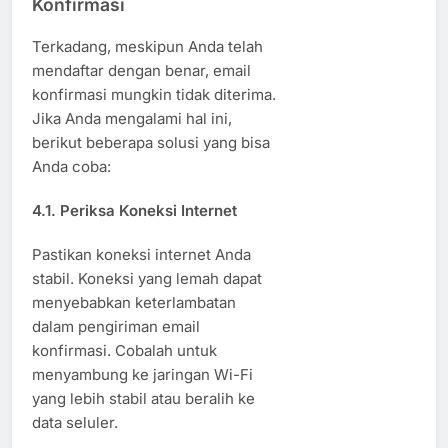
Konfirmasi
Terkadang, meskipun Anda telah
mendaftar dengan benar, email
konfirmasi mungkin tidak diterima.
Jika Anda mengalami hal ini,
berikut beberapa solusi yang bisa
Anda coba:
4.1.
Periksa Koneksi Internet
Pastikan koneksi internet Anda
stabil. Koneksi yang lemah dapat
menyebabkan keterlambatan
dalam pengiriman email
konfirmasi. Cobalah untuk
menyambung ke jaringan Wi-Fi
yang lebih stabil atau beralih ke
data seluler.