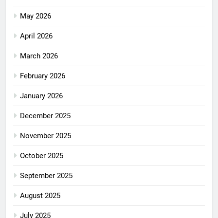
May 2026
April 2026
March 2026
February 2026
January 2026
December 2025
November 2025
October 2025
September 2025
August 2025
July 2025