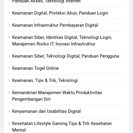
Panduan Akses, Teknologi Internet
Keamanan Digital, Proteksi Akun, Panduan Login
Keamanan Infrastruktur Pembayaran Digital
Keamanan Siber, Identitas Digital, Teknologi Login,
Manajemen Risiko IT, Inovasi Infrastruktur
Keamanan Siber, Teknologi Digital, Panduan Pengguna
Keamanan Togel Online
Keamanan, Tips & Trik, Teknologi
Kemandirian Manajemen Waktu Produktivitas
Pengembangan Diri
Kenyamanan dan Usabilitas Digital
Kesehatan Lifestyle Gaming Tips & Trik Kesehatan
Mental