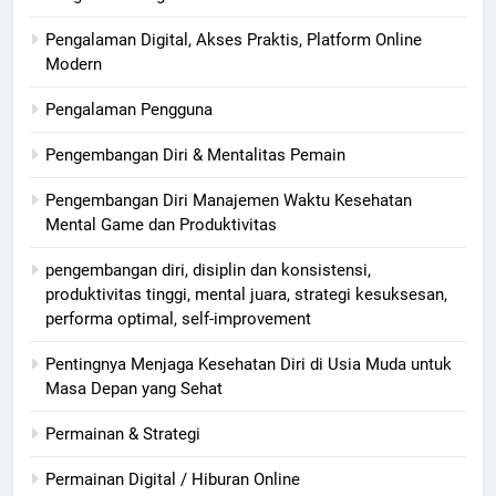
Pengalaman Digital, Akses Praktis, Platform Online
Modern
Pengalaman Pengguna
Pengembangan Diri & Mentalitas Pemain
Pengembangan Diri Manajemen Waktu Kesehatan
Mental Game dan Produktivitas
pengembangan diri, disiplin dan konsistensi,
produktivitas tinggi, mental juara, strategi kesuksesan,
performa optimal, self-improvement
Pentingnya Menjaga Kesehatan Diri di Usia Muda untuk
Masa Depan yang Sehat
Permainan & Strategi
Permainan Digital / Hiburan Online