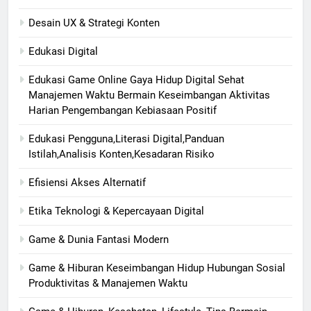
Desain UX & Strategi Konten
Edukasi Digital
Edukasi Game Online Gaya Hidup Digital Sehat
Manajemen Waktu Bermain Keseimbangan Aktivitas
Harian Pengembangan Kebiasaan Positif
Edukasi Pengguna,Literasi Digital,Panduan
Istilah,Analisis Konten,Kesadaran Risiko
Efisiensi Akses Alternatif
Etika Teknologi & Kepercayaan Digital
Game & Dunia Fantasi Modern
Game & Hiburan Keseimbangan Hidup Hubungan Sosial
Produktivitas & Manajemen Waktu