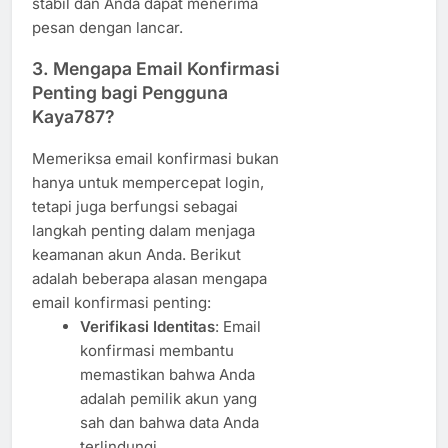
stabil dan Anda dapat menerima
pesan dengan lancar.
3.
Mengapa Email Konfirmasi
Penting bagi Pengguna
Kaya787?
Memeriksa email konfirmasi bukan
hanya untuk mempercepat login,
tetapi juga berfungsi sebagai
langkah penting dalam menjaga
keamanan akun Anda. Berikut
adalah beberapa alasan mengapa
email konfirmasi penting:
Verifikasi Identitas
: Email
konfirmasi membantu
memastikan bahwa Anda
adalah pemilik akun yang
sah dan bahwa data Anda
terlindungi.