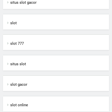
situs slot gacor
slot
slot 777
situs slot
slot gacor
slot online