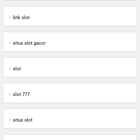
link slot
situs slot gacor
slot
slot 777
situs slot