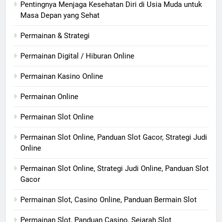
Pentingnya Menjaga Kesehatan Diri di Usia Muda untuk
Masa Depan yang Sehat
Permainan & Strategi
Permainan Digital / Hiburan Online
Permainan Kasino Online
Permainan Online
Permainan Slot Online
Permainan Slot Online, Panduan Slot Gacor, Strategi Judi
Online
Permainan Slot Online, Strategi Judi Online, Panduan Slot
Gacor
Permainan Slot, Casino Online, Panduan Bermain Slot
Permainan Slot, Panduan Casino, Sejarah Slot