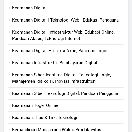
Keamanan Digital
Keamanan Digital | Teknologi Web | Edukasi Pengguna
Keamanan Digital, Infrastruktur Web, Edukasi Online,
Panduan Akses, Teknologi Internet
Keamanan Digital, Proteksi Akun, Panduan Login
Keamanan Infrastruktur Pembayaran Digital
Keamanan Siber, Identitas Digital, Teknologi Login,
Manajemen Risiko IT, Inovasi Infrastruktur
Keamanan Siber, Teknologi Digital, Panduan Pengguna
Keamanan Togel Online
Keamanan, Tips & Trik, Teknologi
Kemandirian Manajemen Waktu Produktivitas