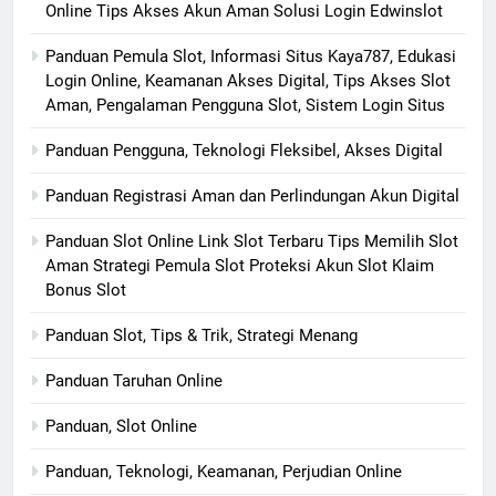
Online Tips Akses Akun Aman Solusi Login Edwinslot
Panduan Pemula Slot, Informasi Situs Kaya787, Edukasi
Login Online, Keamanan Akses Digital, Tips Akses Slot
Aman, Pengalaman Pengguna Slot, Sistem Login Situs
Panduan Pengguna, Teknologi Fleksibel, Akses Digital
Panduan Registrasi Aman dan Perlindungan Akun Digital
Panduan Slot Online Link Slot Terbaru Tips Memilih Slot
Aman Strategi Pemula Slot Proteksi Akun Slot Klaim
Bonus Slot
Panduan Slot, Tips & Trik, Strategi Menang
Panduan Taruhan Online
Panduan, Slot Online
Panduan, Teknologi, Keamanan, Perjudian Online