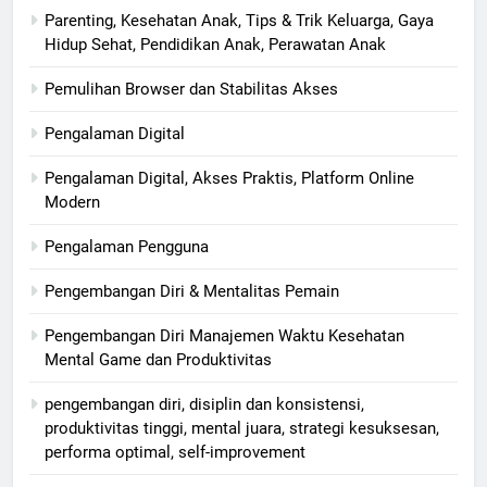
Parenting, Kesehatan Anak, Tips & Trik Keluarga, Gaya
Hidup Sehat, Pendidikan Anak, Perawatan Anak
Pemulihan Browser dan Stabilitas Akses
Pengalaman Digital
Pengalaman Digital, Akses Praktis, Platform Online
Modern
Pengalaman Pengguna
Pengembangan Diri & Mentalitas Pemain
Pengembangan Diri Manajemen Waktu Kesehatan
Mental Game dan Produktivitas
pengembangan diri, disiplin dan konsistensi,
produktivitas tinggi, mental juara, strategi kesuksesan,
performa optimal, self-improvement