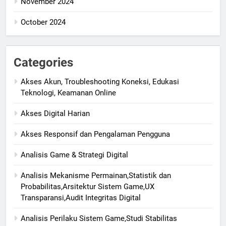
November 2024
October 2024
Categories
Akses Akun, Troubleshooting Koneksi, Edukasi
Teknologi, Keamanan Online
Akses Digital Harian
Akses Responsif dan Pengalaman Pengguna
Analisis Game & Strategi Digital
Analisis Mekanisme Permainan,Statistik dan
Probabilitas,Arsitektur Sistem Game,UX
Transparansi,Audit Integritas Digital
Analisis Perilaku Sistem Game,Studi Stabilitas