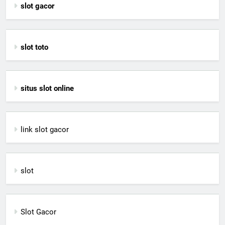
slot gacor
slot toto
situs slot online
link slot gacor
slot
Slot Gacor