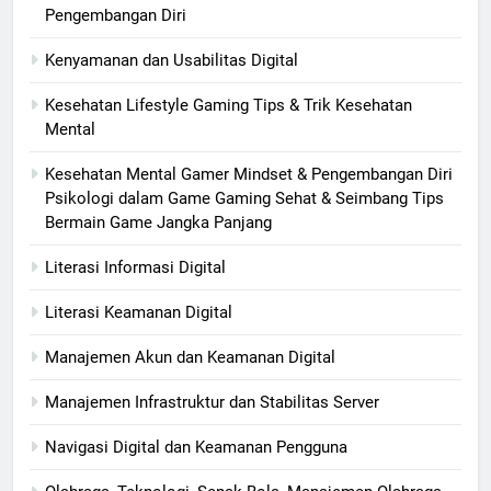
Pengembangan Diri
Kenyamanan dan Usabilitas Digital
Kesehatan Lifestyle Gaming Tips & Trik Kesehatan
Mental
Kesehatan Mental Gamer Mindset & Pengembangan Diri
Psikologi dalam Game Gaming Sehat & Seimbang Tips
Bermain Game Jangka Panjang
Literasi Informasi Digital
Literasi Keamanan Digital
Manajemen Akun dan Keamanan Digital
Manajemen Infrastruktur dan Stabilitas Server
Navigasi Digital dan Keamanan Pengguna