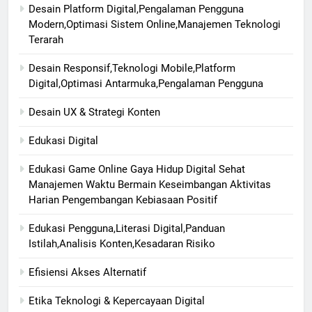
Desain Platform Digital,Pengalaman Pengguna
Modern,Optimasi Sistem Online,Manajemen Teknologi
Terarah
Desain Responsif,Teknologi Mobile,Platform
Digital,Optimasi Antarmuka,Pengalaman Pengguna
Desain UX & Strategi Konten
Edukasi Digital
Edukasi Game Online Gaya Hidup Digital Sehat
Manajemen Waktu Bermain Keseimbangan Aktivitas
Harian Pengembangan Kebiasaan Positif
Edukasi Pengguna,Literasi Digital,Panduan
Istilah,Analisis Konten,Kesadaran Risiko
Efisiensi Akses Alternatif
Etika Teknologi & Kepercayaan Digital