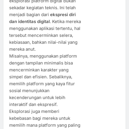
eksplorasi platform digital bukan
sekadar kegiatan teknis. Ini telah
menjadi bagian dari
ekspresi diri
dan identitas digital
. Ketika mereka
menggunakan aplikasi tertentu, hal
tersebut mencerminkan selera,
kebiasaan, bahkan nilai-nilai yang
mereka anut.
Misalnya, menggunakan platform
dengan tampilan minimalis bisa
mencerminkan karakter yang
simpel dan efisien. Sebaliknya,
memilih platform yang kaya fitur
sosial menunjukkan
kecenderungan untuk lebih
interaktif dan ekspresif.
Eksplorasi juga memberi
kebebasan bagi mereka untuk
memilih mana platform yang paling