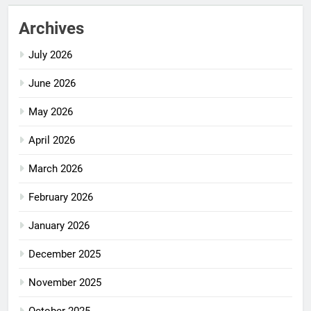
Archives
July 2026
June 2026
May 2026
April 2026
March 2026
February 2026
January 2026
December 2025
November 2025
October 2025