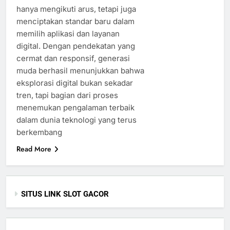
hanya mengikuti arus, tetapi juga
menciptakan standar baru dalam
memilih aplikasi dan layanan
digital. Dengan pendekatan yang
cermat dan responsif, generasi
muda berhasil menunjukkan bahwa
eksplorasi digital bukan sekadar
tren, tapi bagian dari proses
menemukan pengalaman terbaik
dalam dunia teknologi yang terus
berkembang
Read More
SITUS LINK SLOT GACOR