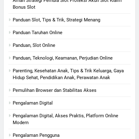
Aman Strategi Pemula Slot Proteksi Akun Slot Klaim
Bonus Slot
Panduan Slot, Tips & Trik, Strategi Menang
Panduan Taruhan Online
Panduan, Slot Online
Panduan, Teknologi, Keamanan, Perjudian Online
Parenting, Kesehatan Anak, Tips & Trik Keluarga, Gaya
Hidup Sehat, Pendidikan Anak, Perawatan Anak
Pemulihan Browser dan Stabilitas Akses
Pengalaman Digital
Pengalaman Digital, Akses Praktis, Platform Online
Modern
Pengalaman Pengguna