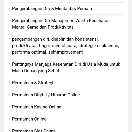
Pengembangan Diri & Mentalitas Pemain
Pengembangan Diri Manajemen Waktu Kesehatan
Mental Game dan Produktivitas
pengembangan diri, disiplin dan konsistensi,
produktivitas tinggi, mental juara, strategi kesuksesan,
performa optimal, self-improvement
Pentingnya Menjaga Kesehatan Diri di Usia Muda untuk
Masa Depan yang Sehat
Permainan & Strategi
Permainan Digital / Hiburan Online
Permainan Kasino Online
Permainan Online
Permainan Slot Online