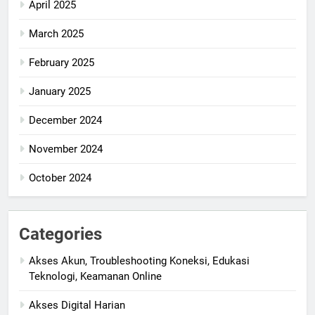
April 2025
March 2025
February 2025
January 2025
December 2024
November 2024
October 2024
Categories
Akses Akun, Troubleshooting Koneksi, Edukasi
Teknologi, Keamanan Online
Akses Digital Harian