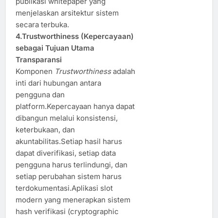
publikasi whitepaper yang
menjelaskan arsitektur sistem
secara terbuka.
4.Trustworthiness (Kepercayaan)
sebagai Tujuan Utama
Transparansi
Komponen
Trustworthiness
adalah
inti dari hubungan antara
pengguna dan
platform.Kepercayaan hanya dapat
dibangun melalui konsistensi,
keterbukaan, dan
akuntabilitas.Setiap hasil harus
dapat diverifikasi, setiap data
pengguna harus terlindungi, dan
setiap perubahan sistem harus
terdokumentasi.Aplikasi slot
modern yang menerapkan sistem
hash verifikasi (cryptographic