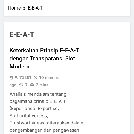
Home
E-E-A-T
E-E-A-T
Keterkaitan Prinsip E-E-A-T
dengan Transparansi Slot
Modern
9a75281
10 months
ago
0
7 mins
Analisis mendalam tentang
bagaimana prinsip E-E-A-T
(Experience, Expertise,
Authoritativeness,
Trustworthiness) diterapkan dalam
pengembangan dan pengawasan