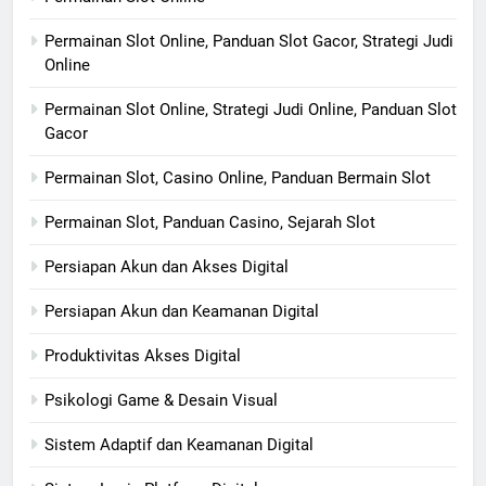
Permainan Slot Online, Panduan Slot Gacor, Strategi Judi
Online
Permainan Slot Online, Strategi Judi Online, Panduan Slot
Gacor
Permainan Slot, Casino Online, Panduan Bermain Slot
Permainan Slot, Panduan Casino, Sejarah Slot
Persiapan Akun dan Akses Digital
Persiapan Akun dan Keamanan Digital
Produktivitas Akses Digital
Psikologi Game & Desain Visual
Sistem Adaptif dan Keamanan Digital