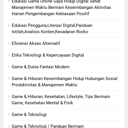
Edukasi Game Online Gaya Hidup Digital Sehat
Manajemen Waktu Bermain Keseimbangan Aktivitas
Harian Pengembangan Kebiasaan Positif
Edukasi Pengguna,Literasi Digital,Panduan
Istilah,Analisis Konten,Kesadaran Risiko
Efisiensi Akses Alternatif
Etika Teknologi & Kepercayaan Digital
Game & Dunia Fantasi Modern
Game & Hiburan Keseimbangan Hidup Hubungan Sosial
Produktivitas & Manajemen Waktu
Game & Hiburan, Kesehatan, Lifestyle, Tips Bermain
Game, Kesehatan Mental & Fisik
Game & Teknologi
Game & Teknologi / Panduan Bermain