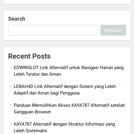
Search
SEARCH
Recent Posts
EDWINSLOT Link Alternatif untuk Navigasi Harian yang
Lebih Teratur dan Aman
LEBAH4D Link Alternatif dengan Sistem yang Lebih
Adaptif dan Aman bagi Pengguna
Panduan Memulihkan Akses KAYA787 Alternatif setelah
Gangguan Browser
KAYA787 Alternatif dengan Struktur Informasi yang
Lebih Sistematis