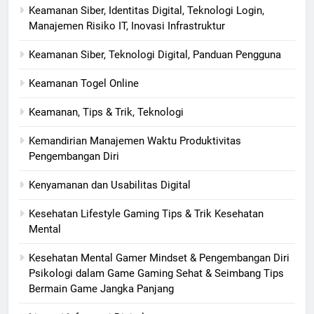
Keamanan Siber, Identitas Digital, Teknologi Login,
Manajemen Risiko IT, Inovasi Infrastruktur
Keamanan Siber, Teknologi Digital, Panduan Pengguna
Keamanan Togel Online
Keamanan, Tips & Trik, Teknologi
Kemandirian Manajemen Waktu Produktivitas
Pengembangan Diri
Kenyamanan dan Usabilitas Digital
Kesehatan Lifestyle Gaming Tips & Trik Kesehatan
Mental
Kesehatan Mental Gamer Mindset & Pengembangan Diri
Psikologi dalam Game Gaming Sehat & Seimbang Tips
Bermain Game Jangka Panjang