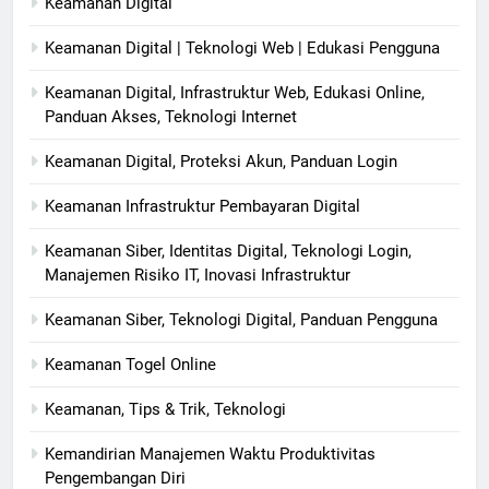
Keamanan Digital
Keamanan Digital | Teknologi Web | Edukasi Pengguna
Keamanan Digital, Infrastruktur Web, Edukasi Online,
Panduan Akses, Teknologi Internet
Keamanan Digital, Proteksi Akun, Panduan Login
Keamanan Infrastruktur Pembayaran Digital
Keamanan Siber, Identitas Digital, Teknologi Login,
Manajemen Risiko IT, Inovasi Infrastruktur
Keamanan Siber, Teknologi Digital, Panduan Pengguna
Keamanan Togel Online
Keamanan, Tips & Trik, Teknologi
Kemandirian Manajemen Waktu Produktivitas
Pengembangan Diri