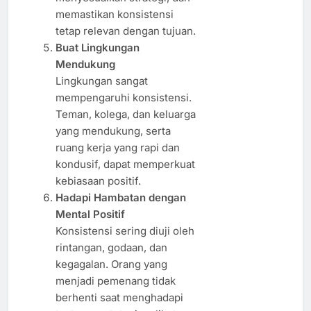
memastikan konsistensi
tetap relevan dengan tujuan.
Buat Lingkungan
Mendukung
Lingkungan sangat
mempengaruhi konsistensi.
Teman, kolega, dan keluarga
yang mendukung, serta
ruang kerja yang rapi dan
kondusif, dapat memperkuat
kebiasaan positif.
Hadapi Hambatan dengan
Mental Positif
Konsistensi sering diuji oleh
rintangan, godaan, dan
kegagalan. Orang yang
menjadi pemenang tidak
berhenti saat menghadapi