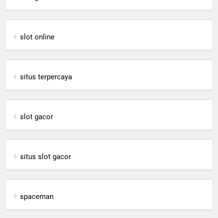
slot online
situs terpercaya
slot gacor
situs slot gacor
spaceman