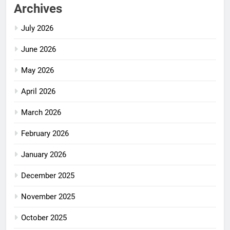
Archives
July 2026
June 2026
May 2026
April 2026
March 2026
February 2026
January 2026
December 2025
November 2025
October 2025