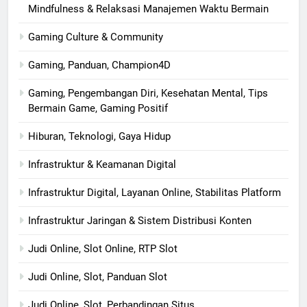
Mindfulness & Relaksasi Manajemen Waktu Bermain
Gaming Culture & Community
Gaming, Panduan, Champion4D
Gaming, Pengembangan Diri, Kesehatan Mental, Tips
Bermain Game, Gaming Positif
Hiburan, Teknologi, Gaya Hidup
Infrastruktur & Keamanan Digital
Infrastruktur Digital, Layanan Online, Stabilitas Platform
Infrastruktur Jaringan & Sistem Distribusi Konten
Judi Online, Slot Online, RTP Slot
Judi Online, Slot, Panduan Slot
Judi Online, Slot, Perbandingan Situs