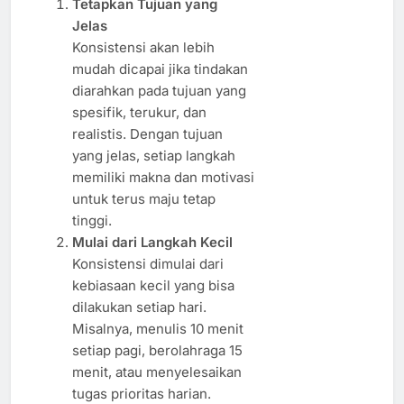
Tetapkan Tujuan yang
Jelas
Konsistensi akan lebih
mudah dicapai jika tindakan
diarahkan pada tujuan yang
spesifik, terukur, dan
realistis. Dengan tujuan
yang jelas, setiap langkah
memiliki makna dan motivasi
untuk terus maju tetap
tinggi.
Mulai dari Langkah Kecil
Konsistensi dimulai dari
kebiasaan kecil yang bisa
dilakukan setiap hari.
Misalnya, menulis 10 menit
setiap pagi, berolahraga 15
menit, atau menyelesaikan
tugas prioritas harian.