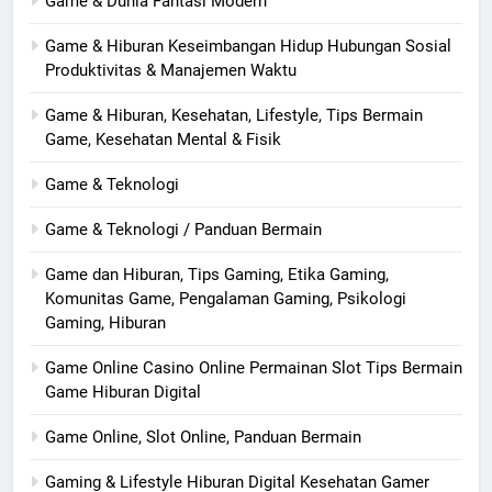
Game & Dunia Fantasi Modern
Game & Hiburan Keseimbangan Hidup Hubungan Sosial
Produktivitas & Manajemen Waktu
Game & Hiburan, Kesehatan, Lifestyle, Tips Bermain
Game, Kesehatan Mental & Fisik
Game & Teknologi
Game & Teknologi / Panduan Bermain
Game dan Hiburan, Tips Gaming, Etika Gaming,
Komunitas Game, Pengalaman Gaming, Psikologi
Gaming, Hiburan
Game Online Casino Online Permainan Slot Tips Bermain
Game Hiburan Digital
Game Online, Slot Online, Panduan Bermain
Gaming & Lifestyle Hiburan Digital Kesehatan Gamer