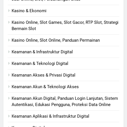
Kasino & Ekonomi
Kasino Online, Slot Games, Slot Gacor, RTP Slot, Strategi
Bermain Slot
Kasino Online, Slot Online, Panduan Permainan
Keamanan & Infrastruktur Digital
Keamanan & Teknologi Digital
Keamanan Akses & Privasi Digital
Keamanan Akun & Teknologi Akses
Keamanan Akun Digital, Panduan Login Lanjutan, Sistem
Autentikasi, Edukasi Pengguna, Proteksi Data Online
Keamanan Aplikasi & Infrastruktur Digital