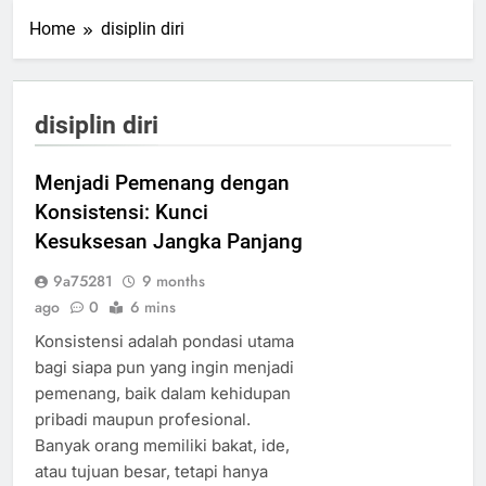
Home
disiplin diri
disiplin diri
Menjadi Pemenang dengan
Konsistensi: Kunci
Kesuksesan Jangka Panjang
9a75281
9 months
ago
0
6 mins
Konsistensi adalah pondasi utama
bagi siapa pun yang ingin menjadi
pemenang, baik dalam kehidupan
pribadi maupun profesional.
Banyak orang memiliki bakat, ide,
atau tujuan besar, tetapi hanya