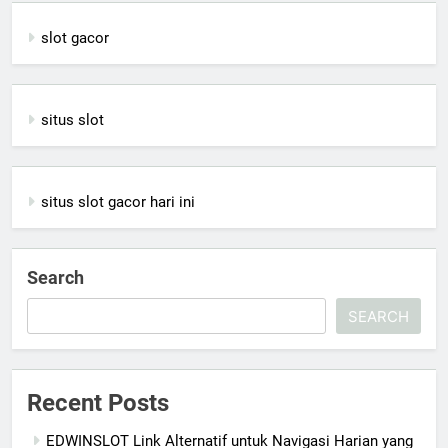
slot gacor
situs slot
situs slot gacor hari ini
Search
SEARCH
Recent Posts
EDWINSLOT Link Alternatif untuk Navigasi Harian yang