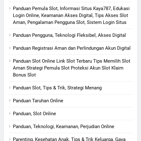
Panduan Pemula Slot, Informasi Situs Kaya787, Edukasi
Login Online, Keamanan Akses Digital, Tips Akses Slot
Aman, Pengalaman Pengguna Slot, Sistem Login Situs
Panduan Pengguna, Teknologi Fleksibel, Akses Digital
Panduan Registrasi Aman dan Perlindungan Akun Digital
Panduan Slot Online Link Slot Terbaru Tips Memilih Slot
Aman Strategi Pemula Slot Proteksi Akun Slot Klaim
Bonus Slot
Panduan Slot, Tips & Trik, Strategi Menang
Panduan Taruhan Online
Panduan, Slot Online
Panduan, Teknologi, Keamanan, Perjudian Online
Parenting, Kesehatan Anak, Tips & Trik Keluarga, Gaya