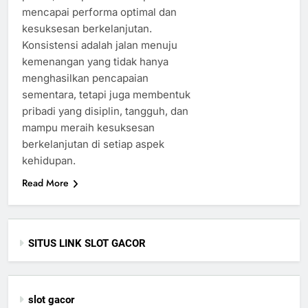
mencapai performa optimal dan
kesuksesan berkelanjutan.
Konsistensi adalah jalan menuju
kemenangan yang tidak hanya
menghasilkan pencapaian
sementara, tetapi juga membentuk
pribadi yang disiplin, tangguh, dan
mampu meraih kesuksesan
berkelanjutan di setiap aspek
kehidupan.
Read More
SITUS LINK SLOT GACOR
slot gacor