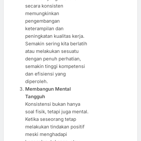
secara konsisten
memungkinkan
pengembangan
keterampilan dan
peningkatan kualitas kerja.
Semakin sering kita berlatih
atau melakukan sesuatu
dengan penuh perhatian,
semakin tinggi kompetensi
dan efisiensi yang
diperoleh.
Membangun Mental
Tangguh
Konsistensi bukan hanya
soal fisik, tetapi juga mental.
Ketika seseorang tetap
melakukan tindakan positif
meski menghadapi