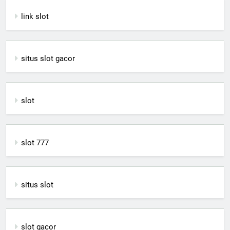
link slot
situs slot gacor
slot
slot 777
situs slot
slot gacor