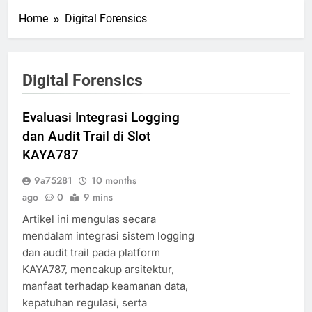
Home
Digital Forensics
Digital Forensics
Evaluasi Integrasi Logging
dan Audit Trail di Slot
KAYA787
9a75281
10 months
ago
0
9 mins
Artikel ini mengulas secara
mendalam integrasi sistem logging
dan audit trail pada platform
KAYA787, mencakup arsitektur,
manfaat terhadap keamanan data,
kepatuhan regulasi, serta