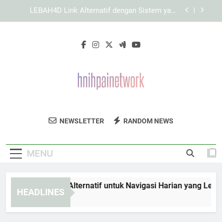
Skip
Panduan Memulihkan Akses KAYA787 Alternatif
to
setelah Gangguan Browser
content
KAYA787 Alternatif dengan Struktur Informasi
yang Lebih Sistematis
EDWINSLOT Link Alternatif untuk Navigasi Harian
yang Lebih Teratur dan Aman
LEBAH4D Link Alternatif dengan Sistem yang
Lebih Adaptif dan Aman bagi Pengguna
Panduan Memulihkan Akses KAYA787 Alternatif
setelah Gangguan Browser
HNI HP AI
Dapatkan Informasi Terbaru Tentang
KAYA787 Alternatif dengan Struktur Informasi
NEWSLETTER
RANDOM NEWS
Network
yang Lebih Sistematis
Kecerdasan Buatan Di HNI HP AI Network.
MENU
WINSLOT Link Alternatif untuk Navigasi Harian yang Lebih T
HEADLINES
Weeks Ago