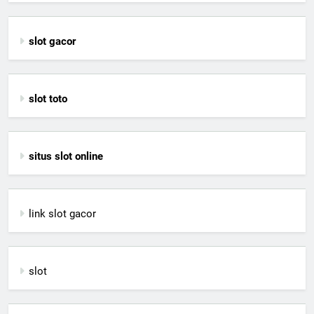
slot gacor
slot toto
situs slot online
link slot gacor
slot