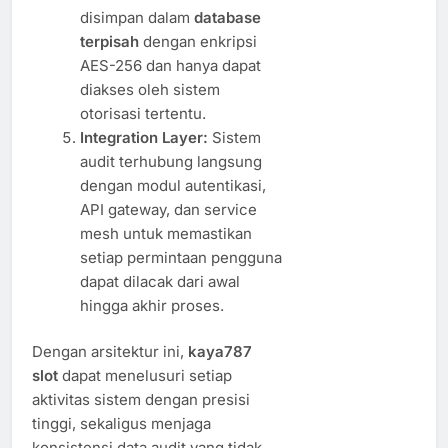
disimpan dalam
database
terpisah
dengan enkripsi
AES-256 dan hanya dapat
diakses oleh sistem
otorisasi tertentu.
Integration Layer:
Sistem
audit terhubung langsung
dengan modul autentikasi,
API gateway, dan service
mesh untuk memastikan
setiap permintaan pengguna
dapat dilacak dari awal
hingga akhir proses.
Dengan arsitektur ini,
kaya787
slot
dapat menelusuri setiap
aktivitas sistem dengan presisi
tinggi, sekaligus menjaga
konsistensi data audit yang tidak