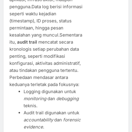
pengguna.Data log berisi informasi
seperti waktu kejadian
(timestamp), ID proses, status
permintaan, hingga pesan
kesalahan yang muncul.Sementara
itu,
audit trail
mencatat secara
kronologis setiap perubahan data
penting, seperti modifikasi
konfigurasi, aktivitas administratif,
atau tindakan pengguna tertentu.
Perbedaan mendasar antara
keduanya terletak pada fokusnya:
Logging digunakan untuk
monitoring
dan
debugging
teknis.
Audit trail digunakan untuk
accountability
dan
forensic
evidence
.