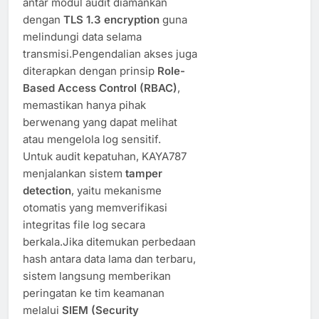
antar modul audit diamankan
dengan
TLS 1.3 encryption
guna
melindungi data selama
transmisi.Pengendalian akses juga
diterapkan dengan prinsip
Role-
Based Access Control (RBAC)
,
memastikan hanya pihak
berwenang yang dapat melihat
atau mengelola log sensitif.
Untuk audit kepatuhan, KAYA787
menjalankan sistem
tamper
detection
, yaitu mekanisme
otomatis yang memverifikasi
integritas file log secara
berkala.Jika ditemukan perbedaan
hash antara data lama dan terbaru,
sistem langsung memberikan
peringatan ke tim keamanan
melalui
SIEM (Security