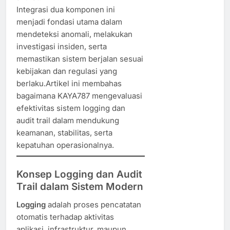
Integrasi dua komponen ini
menjadi fondasi utama dalam
mendeteksi anomali, melakukan
investigasi insiden, serta
memastikan sistem berjalan sesuai
kebijakan dan regulasi yang
berlaku.Artikel ini membahas
bagaimana KAYA787 mengevaluasi
efektivitas sistem logging dan
audit trail dalam mendukung
keamanan, stabilitas, serta
kepatuhan operasionalnya.
Konsep Logging dan Audit
Trail dalam Sistem Modern
Logging
adalah proses pencatatan
otomatis terhadap aktivitas
aplikasi, infrastruktur, maupun