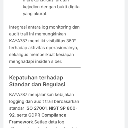
kejadian dengan bukti digital
yang akurat.
Integrasi antara log monitoring dan
audit trail ini memungkinkan
KAYA787 memiliki visibilitas 360°
terhadap aktivitas operasionalnya,
sekaligus memperkuat kesiapan
menghadapi insiden siber.
Kepatuhan terhadap
Standar dan Regulasi
KAYA787 menjalankan kebijakan
logging dan audit trail berdasarkan
standar
ISO 27001
,
NIST SP 800-
92
, serta
GDPR Compliance
Framework
.Setiap data log