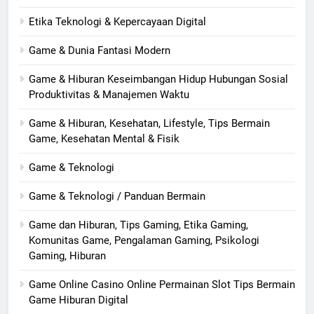
Etika Teknologi & Kepercayaan Digital
Game & Dunia Fantasi Modern
Game & Hiburan Keseimbangan Hidup Hubungan Sosial
Produktivitas & Manajemen Waktu
Game & Hiburan, Kesehatan, Lifestyle, Tips Bermain
Game, Kesehatan Mental & Fisik
Game & Teknologi
Game & Teknologi / Panduan Bermain
Game dan Hiburan, Tips Gaming, Etika Gaming,
Komunitas Game, Pengalaman Gaming, Psikologi
Gaming, Hiburan
Game Online Casino Online Permainan Slot Tips Bermain
Game Hiburan Digital