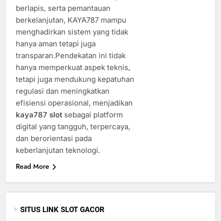
berlapis, serta pemantauan
berkelanjutan, KAYA787 mampu
menghadirkan sistem yang tidak
hanya aman tetapi juga
transparan.Pendekatan ini tidak
hanya memperkuat aspek teknis,
tetapi juga mendukung kepatuhan
regulasi dan meningkatkan
efisiensi operasional, menjadikan
kaya787 slot
sebagai platform
digital yang tangguh, terpercaya,
dan berorientasi pada
keberlanjutan teknologi.
Read More
SITUS LINK SLOT GACOR