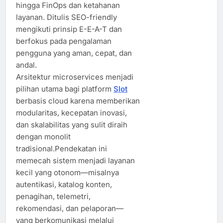
hingga FinOps dan ketahanan
layanan. Ditulis SEO-friendly
mengikuti prinsip E-E-A-T dan
berfokus pada pengalaman
pengguna yang aman, cepat, dan
andal.
Arsitektur microservices menjadi
pilihan utama bagi platform
Slot
berbasis cloud karena memberikan
modularitas, kecepatan inovasi,
dan skalabilitas yang sulit diraih
dengan monolit
tradisional.Pendekatan ini
memecah sistem menjadi layanan
kecil yang otonom—misalnya
autentikasi, katalog konten,
penagihan, telemetri,
rekomendasi, dan pelaporan—
yang berkomunikasi melalui