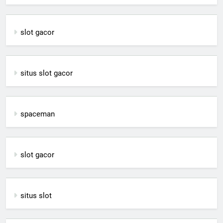
slot gacor
situs slot gacor
spaceman
slot gacor
situs slot