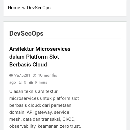
Home
DevSecOps
DevSecOps
Arsitektur Microservices
dalam Platform Slot
Berbasis Cloud
9a75281
10 months
ago
0
9 mins
Ulasan teknis arsitektur
microservices untuk platform slot
berbasis cloud: dari pemetaan
domain, API gateway, service
mesh, data dan transaksi, CI/CD,
observability, keamanan zero trust,