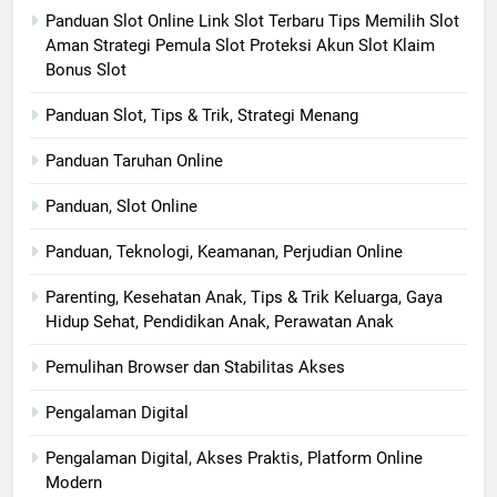
Panduan Slot Online Link Slot Terbaru Tips Memilih Slot
Aman Strategi Pemula Slot Proteksi Akun Slot Klaim
Bonus Slot
Panduan Slot, Tips & Trik, Strategi Menang
Panduan Taruhan Online
Panduan, Slot Online
Panduan, Teknologi, Keamanan, Perjudian Online
Parenting, Kesehatan Anak, Tips & Trik Keluarga, Gaya
Hidup Sehat, Pendidikan Anak, Perawatan Anak
Pemulihan Browser dan Stabilitas Akses
Pengalaman Digital
Pengalaman Digital, Akses Praktis, Platform Online
Modern