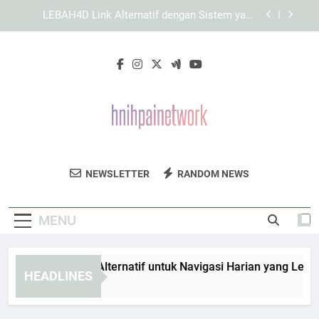
Skip
Panduan Memulihkan Akses KAYA787 Alternatif
to
setelah Gangguan Browser
content
KAYA787 Alternatif dengan Struktur Informasi
yang Lebih Sistematis
EDWINSLOT Link Alternatif untuk Navigasi Harian
yang Lebih Teratur dan Aman
LEBAH4D Link Alternatif dengan Sistem yang
Lebih Adaptif dan Aman bagi Pengguna
Panduan Memulihkan Akses KAYA787 Alternatif
setelah Gangguan Browser
HNI HP AI
Dapatkan Informasi Terbaru Tentang
KAYA787 Alternatif dengan Struktur Informasi
NEWSLETTER
RANDOM NEWS
Network
yang Lebih Sistematis
Kecerdasan Buatan Di HNI HP AI Network.
MENU
WINSLOT Link Alternatif untuk Navigasi Harian yang Lebih Te
HEADLINES
Weeks Ago