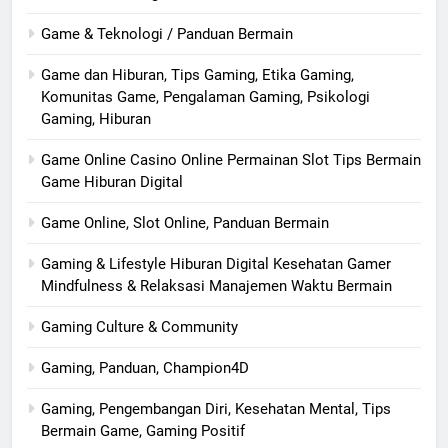
Game & Teknologi / Panduan Bermain
Game dan Hiburan, Tips Gaming, Etika Gaming,
Komunitas Game, Pengalaman Gaming, Psikologi
Gaming, Hiburan
Game Online Casino Online Permainan Slot Tips Bermain
Game Hiburan Digital
Game Online, Slot Online, Panduan Bermain
Gaming & Lifestyle Hiburan Digital Kesehatan Gamer
Mindfulness & Relaksasi Manajemen Waktu Bermain
Gaming Culture & Community
Gaming, Panduan, Champion4D
Gaming, Pengembangan Diri, Kesehatan Mental, Tips
Bermain Game, Gaming Positif