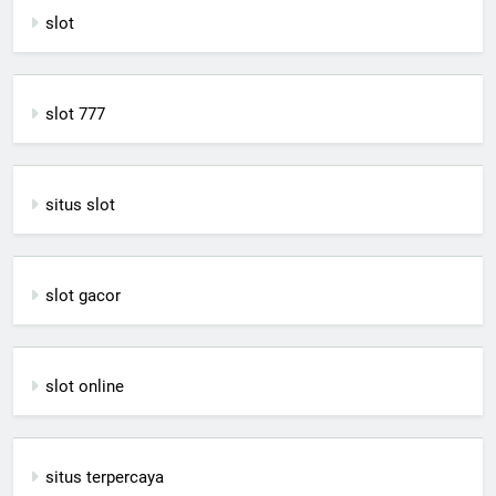
slot
slot 777
situs slot
slot gacor
slot online
situs terpercaya