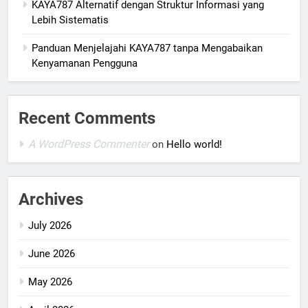
KAYA787 Alternatif dengan Struktur Informasi yang
Lebih Sistematis
Panduan Menjelajahi KAYA787 tanpa Mengabaikan
Kenyamanan Pengguna
Recent Comments
A WordPress Commenter
on
Hello world!
Archives
July 2026
June 2026
May 2026