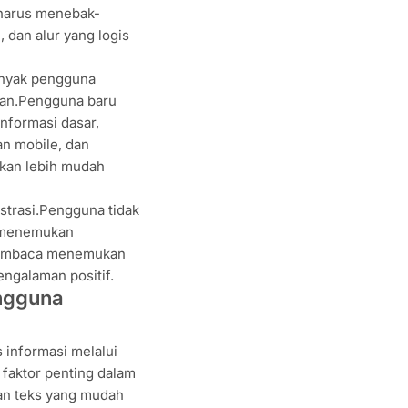
harus menebak-
 dan alur yang logis
banyak pengguna
anan.Pengguna baru
nformasi dasar,
n mobile, dan
akan lebih mudah
strasi.Pengguna tidak
k menemukan
 pembaca menemukan
ngalaman positif.
ngguna
 informasi melalui
 faktor penting dalam
n teks yang mudah