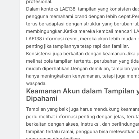
profesional.
Dalam konteks LAE138, tampilan yang konsisten d
pengguna memahami brand dengan lebih cepat.Pen
terus beradaptasi dengan struktur yang berubah-u
membingungkan.Ketika mereka kembali mencari LAE
LAE138 informasi resmi, mereka akan lebih mudah 
penting jika tampilannya tetap rapi dan familiar.
Konsistensi juga berkaitan dengan keamanan.Jika 
melihat pola tampilan tertentu, perubahan yang tida
mudah diperhatikan.Dengan demikian, tampilan yan
hanya meningkatkan kenyamanan, tetapi juga mem
waspada.
Keamanan Akun dalam Tampilan 
Dipahami
Tampilan yang baik juga harus mendukung keama
perlu melihat informasi penting dengan jelas, teru
berkaitan dengan akses, instruksi, dan perlindungan
tampilan terlalu ramai, pengguna bisa melewatkan d
seharusnya diperhatikan.