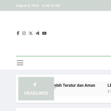
Skip
August 6, 2026
6:48:44 AM
to
content
HNI
Dapatkan 
gasi Harian yang Lebih Teratur dan Aman
LEBAH4D Link 
2 Weeks Ago
HEADLINES