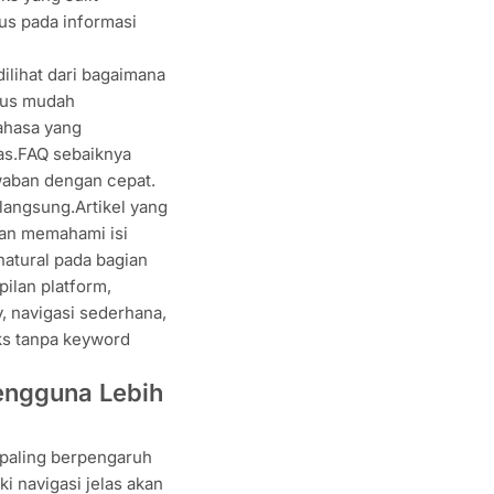
us pada informasi
ilihat dari bagaimana
arus mudah
ahasa yang
las.FAQ sebaiknya
waban dengan cepat.
langsung.Artikel yang
an memahami isi
atural pada bagian
ilan platform,
, navigasi sederhana,
s tanpa keyword
engguna Lebih
 paling berpengaruh
 navigasi jelas akan