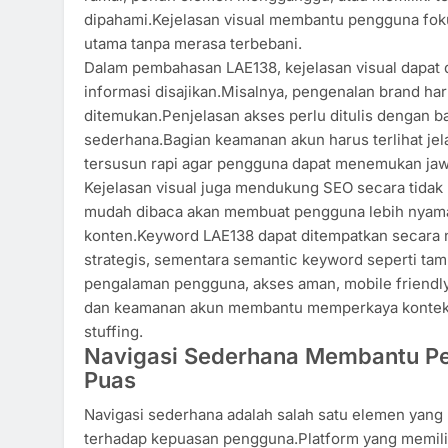
dipahami.Kejelasan visual membantu pengguna fok
utama tanpa merasa terbebani.
Dalam pembahasan LAE138, kejelasan visual dapat d
informasi disajikan.Misalnya, pengenalan brand h
ditemukan.Penjelasan akses perlu ditulis dengan b
sederhana.Bagian keamanan akun harus terlihat je
tersusun rapi agar pengguna dapat menemukan ja
Kejelasan visual juga mendukung SEO secara tidak 
mudah dibaca akan membuat pengguna lebih nyam
konten.Keyword LAE138 dapat ditempatkan secara n
strategis, sementara semantic keyword seperti tamp
pengalaman pengguna, akses aman, mobile friendly
dan keamanan akun membantu memperkaya kontek
stuffing.
Navigasi Sederhana Membantu P
Puas
Navigasi sederhana adalah salah satu elemen yang
terhadap kepuasan pengguna.Platform yang memiliki