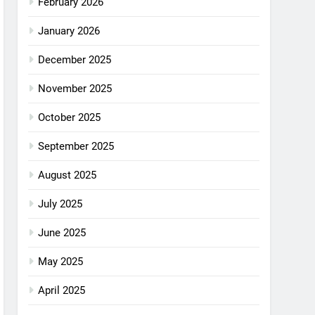
February 2026
January 2026
December 2025
November 2025
October 2025
September 2025
August 2025
July 2025
June 2025
May 2025
April 2025