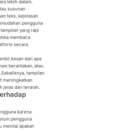
a lebih dalam.
atau susunan
an teks, kejelasan
 kemudahan pengguna
tampilan yang rapi
etika membaca
atform secara
mbil kesan dari apa
masi berantakan, atau
.Sebaliknya, tampilan
at meningkatkan
 jelas dan terarah.
terhadap
engguna karena
ebelum pengguna
u menilai apakah