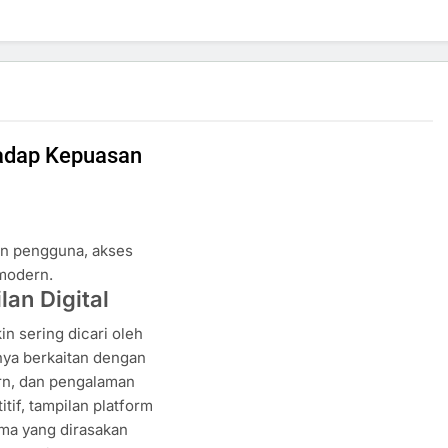
adap Kepuasan
san pengguna, akses
 modern.
an Digital
in sering dicari oleh
nya berkaitan dengan
ern, dan pengalaman
tif, tampilan platform
ama yang dirasakan