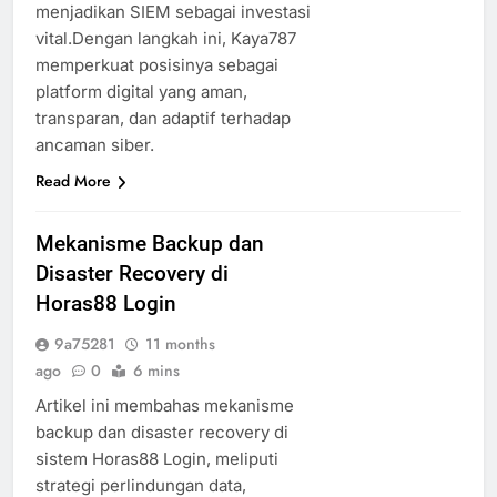
menjadikan SIEM sebagai investasi
vital.Dengan langkah ini, Kaya787
memperkuat posisinya sebagai
platform digital yang aman,
transparan, dan adaptif terhadap
ancaman siber.
Read More
Mekanisme Backup dan
Disaster Recovery di
Horas88 Login
9a75281
11 months
ago
0
6 mins
Artikel ini membahas mekanisme
backup dan disaster recovery di
sistem Horas88 Login, meliputi
strategi perlindungan data,