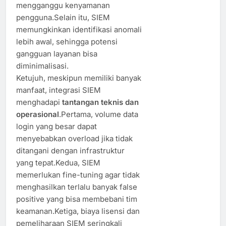
mengganggu kenyamanan
pengguna.Selain itu, SIEM
memungkinkan identifikasi anomali
lebih awal, sehingga potensi
gangguan layanan bisa
diminimalisasi.
Ketujuh, meskipun memiliki banyak
manfaat, integrasi SIEM
menghadapi
tantangan teknis dan
operasional
.Pertama, volume data
login yang besar dapat
menyebabkan overload jika tidak
ditangani dengan infrastruktur
yang tepat.Kedua, SIEM
memerlukan fine-tuning agar tidak
menghasilkan terlalu banyak false
positive yang bisa membebani tim
keamanan.Ketiga, biaya lisensi dan
pemeliharaan SIEM seringkali