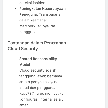
deteksi insiden.
Peningkatan Kepercayaan
Pengguna:
Transparansi
dalam keamanan
memperkuat loyalitas
pengguna.
Tantangan dalam Penerapan
Cloud Security
Shared Responsibility
Model
Cloud security adalah
tanggung jawab bersama
antara penyedia layanan
cloud dan pengguna.
Kaya787 harus memastikan
konfigurasi internal selalu
aman.