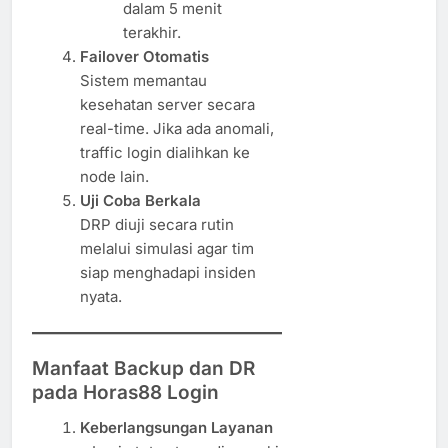
dalam 5 menit
terakhir.
Failover Otomatis
Sistem memantau
kesehatan server secara
real-time. Jika ada anomali,
traffic login dialihkan ke
node lain.
Uji Coba Berkala
DRP diuji secara rutin
melalui simulasi agar tim
siap menghadapi insiden
nyata.
Manfaat Backup dan DR
pada Horas88 Login
Keberlangsungan Layanan