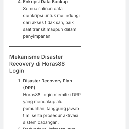
Enkripsi Data Backup
Semua salinan data
dienkripsi untuk melindungi
dari akses tidak sah, baik
saat transit maupun dalam
penyimpanan.
Mekanisme Disaster
Recovery di Horas88
Login
Disaster Recovery Plan
(DRP)
Horas88 Login memiliki DRP
yang mencakup alur
pemulihan, tanggung jawab
tim, serta prosedur aktivasi
sistem cadangan.