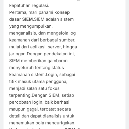
kepatuhan regulasi.
Pertama, mari pahami
konsep
dasar SIEM
.SIEM adalah sistem
yang mengumpulkan,
menganalisis, dan mengelola log
keamanan dari berbagai sumber,
mulai dari aplikasi, server, hingga
jaringan.Dengan pendekatan ini,
SIEM memberikan gambaran
menyeluruh tentang status
keamanan sistem.Login, sebagai
titik masuk utama pengguna,
menjadi salah satu fokus
terpenting.Dengan SIEM, setiap
percobaan login, baik berhasil
maupun gagal, tercatat secara
detail dan dapat dianalisis untuk
menemukan pola mencurigakan.