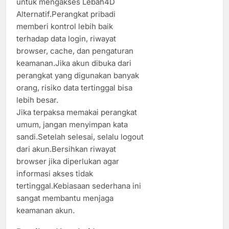
untuk mengakses Lebah4D
Alternatif.Perangkat pribadi
memberi kontrol lebih baik
terhadap data login, riwayat
browser, cache, dan pengaturan
keamanan.Jika akun dibuka dari
perangkat yang digunakan banyak
orang, risiko data tertinggal bisa
lebih besar.
Jika terpaksa memakai perangkat
umum, jangan menyimpan kata
sandi.Setelah selesai, selalu logout
dari akun.Bersihkan riwayat
browser jika diperlukan agar
informasi akses tidak
tertinggal.Kebiasaan sederhana ini
sangat membantu menjaga
keamanan akun.