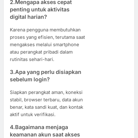
2.Mengapa akses cepat
penting untuk aktivitas
digital harian?
Karena pengguna membutuhkan
proses yang efisien, terutama saat
mengakses melalui smartphone
atau perangkat pribadi dalam
rutinitas sehari-hari.
3.Apa yang perlu disiapkan
sebelum login?
Siapkan perangkat aman, koneksi
stabil, browser terbaru, data akun
benar, kata sandi kuat, dan kontak
aktif untuk verifikasi.
4.Bagaimana menjaga
keamanan akun saat akses