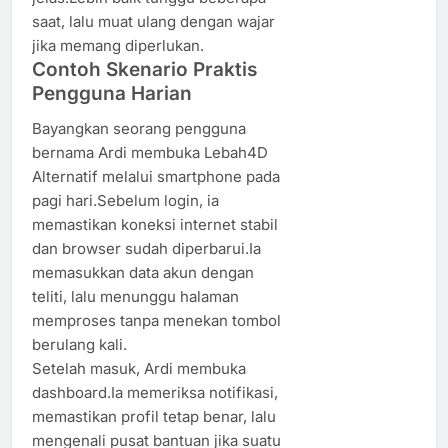
saat, lalu muat ulang dengan wajar
jika memang diperlukan.
Contoh Skenario Praktis
Pengguna Harian
Bayangkan seorang pengguna
bernama Ardi membuka Lebah4D
Alternatif melalui smartphone pada
pagi hari.Sebelum login, ia
memastikan koneksi internet stabil
dan browser sudah diperbarui.Ia
memasukkan data akun dengan
teliti, lalu menunggu halaman
memproses tanpa menekan tombol
berulang kali.
Setelah masuk, Ardi membuka
dashboard.Ia memeriksa notifikasi,
memastikan profil tetap benar, lalu
mengenali pusat bantuan jika suatu