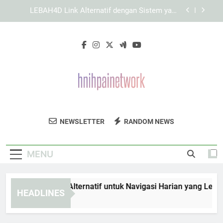
Skip
Panduan Memulihkan Akses KAYA787 Alternatif
to
setelah Gangguan Browser
content
KAYA787 Alternatif dengan Struktur Informasi
yang Lebih Sistematis
EDWINSLOT Link Alternatif untuk Navigasi Harian
yang Lebih Teratur dan Aman
LEBAH4D Link Alternatif dengan Sistem yang
Lebih Adaptif dan Aman bagi Pengguna
Panduan Memulihkan Akses KAYA787 Alternatif
setelah Gangguan Browser
HNI HP AI
Dapatkan Informasi Terbaru Tentang
KAYA787 Alternatif dengan Struktur Informasi
NEWSLETTER
RANDOM NEWS
Network
yang Lebih Sistematis
Kecerdasan Buatan Di HNI HP AI Network.
MENU
WINSLOT Link Alternatif untuk Navigasi Harian yang Lebih Te
HEADLINES
Weeks Ago