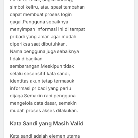
simbol keliru, atau spasi tambahan
dapat membuat proses login
gagal.Pengguna sebaiknya
menyimpan informasi ini di tempat
pribadi yang aman agar mudah
diperiksa saat dibutuhkan.
Nama pengguna juga sebaiknya
tidak dibagikan
sembarangan.Meskipun tidak
selalu sesensitif kata sandi,
identitas akun tetap termasuk
informasi pribadi yang perlu
dijaga.Semakin rapi pengguna
mengelola data dasar, semakin
mudah proses akses dilakukan.
Kata Sandi yang Masih Valid
Kata sandi adalah elemen utama