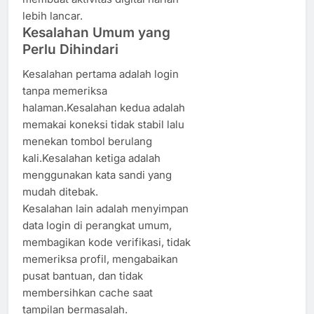
lebih lancar.
Kesalahan Umum yang
Perlu Dihindari
Kesalahan pertama adalah login
tanpa memeriksa
halaman.Kesalahan kedua adalah
memakai koneksi tidak stabil lalu
menekan tombol berulang
kali.Kesalahan ketiga adalah
menggunakan kata sandi yang
mudah ditebak.
Kesalahan lain adalah menyimpan
data login di perangkat umum,
membagikan kode verifikasi, tidak
memeriksa profil, mengabaikan
pusat bantuan, dan tidak
membersihkan cache saat
tampilan bermasalah.