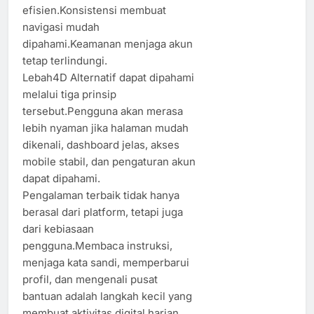
efisien.Konsistensi membuat
navigasi mudah
dipahami.Keamanan menjaga akun
tetap terlindungi.
Lebah4D Alternatif dapat dipahami
melalui tiga prinsip
tersebut.Pengguna akan merasa
lebih nyaman jika halaman mudah
dikenali, dashboard jelas, akses
mobile stabil, dan pengaturan akun
dapat dipahami.
Pengalaman terbaik tidak hanya
berasal dari platform, tetapi juga
dari kebiasaan
pengguna.Membaca instruksi,
menjaga kata sandi, memperbarui
profil, dan mengenali pusat
bantuan adalah langkah kecil yang
membuat aktivitas digital harian