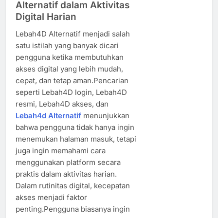
Alternatif dalam Aktivitas
Digital Harian
Lebah4D Alternatif menjadi salah
satu istilah yang banyak dicari
pengguna ketika membutuhkan
akses digital yang lebih mudah,
cepat, dan tetap aman.Pencarian
seperti Lebah4D login, Lebah4D
resmi, Lebah4D akses, dan
Lebah4d Alternatif
menunjukkan
bahwa pengguna tidak hanya ingin
menemukan halaman masuk, tetapi
juga ingin memahami cara
menggunakan platform secara
praktis dalam aktivitas harian.
Dalam rutinitas digital, kecepatan
akses menjadi faktor
penting.Pengguna biasanya ingin