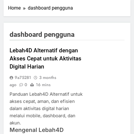
Home
dashboard pengguna
dashboard pengguna
Lebah4D Alternatif dengan
Akses Cepat untuk Aktivitas
Digital Harian
9a75281
3 months
ago
0
16 mins
Panduan Lebah4D Alternatif untuk
akses cepat, aman, dan efisien
dalam aktivitas digital harian
melalui mobile, dashboard, dan
akun.
Mengenal Lebah4D