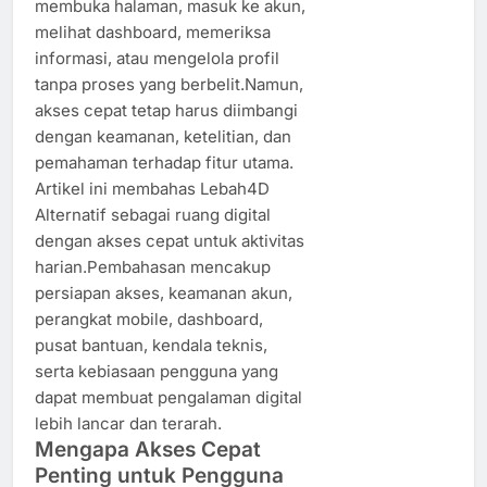
membuka halaman, masuk ke akun,
melihat dashboard, memeriksa
informasi, atau mengelola profil
tanpa proses yang berbelit.Namun,
akses cepat tetap harus diimbangi
dengan keamanan, ketelitian, dan
pemahaman terhadap fitur utama.
Artikel ini membahas Lebah4D
Alternatif sebagai ruang digital
dengan akses cepat untuk aktivitas
harian.Pembahasan mencakup
persiapan akses, keamanan akun,
perangkat mobile, dashboard,
pusat bantuan, kendala teknis,
serta kebiasaan pengguna yang
dapat membuat pengalaman digital
lebih lancar dan terarah.
Mengapa Akses Cepat
Penting untuk Pengguna