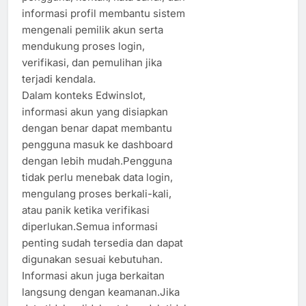
informasi profil membantu sistem
mengenali pemilik akun serta
mendukung proses login,
verifikasi, dan pemulihan jika
terjadi kendala.
Dalam konteks Edwinslot,
informasi akun yang disiapkan
dengan benar dapat membantu
pengguna masuk ke dashboard
dengan lebih mudah.Pengguna
tidak perlu menebak data login,
mengulang proses berkali-kali,
atau panik ketika verifikasi
diperlukan.Semua informasi
penting sudah tersedia dan dapat
digunakan sesuai kebutuhan.
Informasi akun juga berkaitan
langsung dengan keamanan.Jika