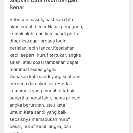
Siapkan Data Akun dengan
Benar
Sebelum masuk, pastikan data
akun sudah benar.Nama pengguna,
kontak aktif, dan kata sandi perlu
diperiksa agar proses login
berjalan lebih lancar.Kesalahan
kecil seperti huruf tertukar, angka
salah, atau spasi tambahan dapat
membuat akses gagal.
Gunakan kata sandi yang kuat dan
berbeda dari akun lain.Hindari
kombinasi yang mudah ditebak
seperti tanggal lahir, nama pribadi,
angka berurutan, atau kata
umum.Kata sandi yang baik
sebaiknya memadukan huruf
besar, huruf kecil, angka, dan