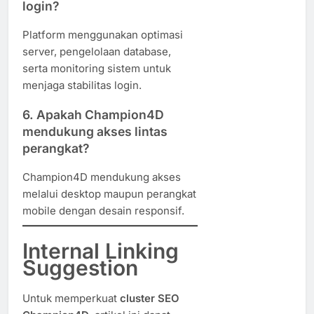
login?
Platform menggunakan optimasi
server, pengelolaan database,
serta monitoring sistem untuk
menjaga stabilitas login.
6. Apakah Champion4D
mendukung akses lintas
perangkat?
Champion4D mendukung akses
melalui desktop maupun perangkat
mobile dengan desain responsif.
Internal Linking
Suggestion
Untuk memperkuat
cluster SEO