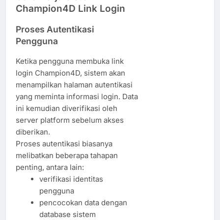
Champion4D Link Login
Proses Autentikasi
Pengguna
Ketika pengguna membuka link
login Champion4D, sistem akan
menampilkan halaman autentikasi
yang meminta informasi login. Data
ini kemudian diverifikasi oleh
server platform sebelum akses
diberikan.
Proses autentikasi biasanya
melibatkan beberapa tahapan
penting, antara lain:
verifikasi identitas
pengguna
pencocokan data dengan
database sistem