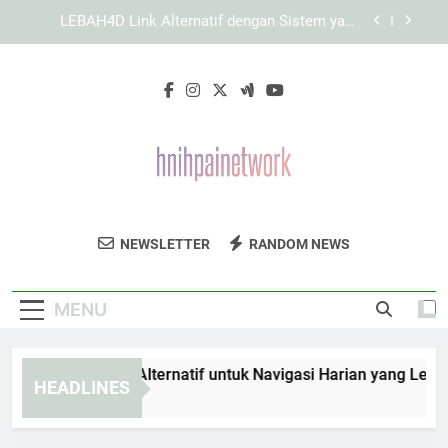
Skip
Panduan Memulihkan Akses KAYA787 Alternatif
to
setelah Gangguan Browser
content
KAYA787 Alternatif dengan Struktur Informasi
yang Lebih Sistematis
EDWINSLOT Link Alternatif untuk Navigasi Harian
yang Lebih Teratur dan Aman
LEBAH4D Link Alternatif dengan Sistem yang
Lebih Adaptif dan Aman bagi Pengguna
Panduan Memulihkan Akses KAYA787 Alternatif
setelah Gangguan Browser
HNI HP AI
Dapatkan Informasi Terbaru Tentang
KAYA787 Alternatif dengan Struktur Informasi
NEWSLETTER
RANDOM NEWS
Network
yang Lebih Sistematis
Kecerdasan Buatan Di HNI HP AI Network.
MENU
WINSLOT Link Alternatif untuk Navigasi Harian yang Lebih Te
HEADLINES
Weeks Ago