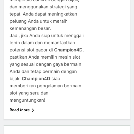
dan menggunakan strategi yang
tepat, Anda dapat meningkatkan
peluang Anda untuk meraih
kemenangan besar.
Jadi, jika Anda siap untuk menggali
lebih dalam dan memanfaatkan
potensi slot gacor di
Champion4D
,
pastikan Anda memilih mesin slot
yang sesuai dengan gaya bermain
Anda dan tetap bermain dengan
bijak.
Champion4D
siap
memberikan pengalaman bermain
slot yang seru dan
menguntungkan!
Read More