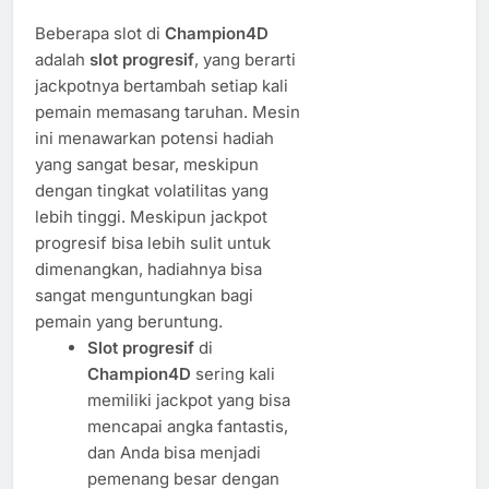
Beberapa slot di
Champion4D
adalah
slot progresif
, yang berarti
jackpotnya bertambah setiap kali
pemain memasang taruhan. Mesin
ini menawarkan potensi hadiah
yang sangat besar, meskipun
dengan tingkat volatilitas yang
lebih tinggi. Meskipun jackpot
progresif bisa lebih sulit untuk
dimenangkan, hadiahnya bisa
sangat menguntungkan bagi
pemain yang beruntung.
Slot progresif
di
Champion4D
sering kali
memiliki jackpot yang bisa
mencapai angka fantastis,
dan Anda bisa menjadi
pemenang besar dengan