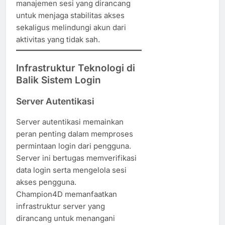
manajemen sesi yang dirancang
untuk menjaga stabilitas akses
sekaligus melindungi akun dari
aktivitas yang tidak sah.
Infrastruktur Teknologi di
Balik Sistem Login
Server Autentikasi
Server autentikasi memainkan
peran penting dalam memproses
permintaan login dari pengguna.
Server ini bertugas memverifikasi
data login serta mengelola sesi
akses pengguna.
Champion4D memanfaatkan
infrastruktur server yang
dirancang untuk menangani