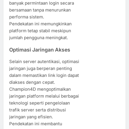
banyak permintaan login secara
bersamaan tanpa menurunkan
performa sistem.
Pendekatan ini memungkinkan
platform tetap stabil meskipun
jumlah pengguna meningkat.
Optimasi Jaringan Akses
Selain server autentikasi, optimasi
jaringan juga berperan penting
dalam memastikan link login dapat
diakses dengan cepat.
Champion4D mengoptimalkan
jaringan platform melalui berbagai
teknologi seperti pengelolaan
trafik server serta distribusi
jaringan yang efisien.
Pendekatan ini membantu