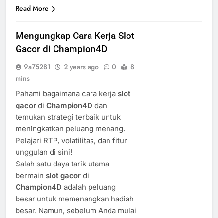
Read More
Mengungkap Cara Kerja Slot
Gacor di Champion4D
9a75281
2 years ago
0
8
mins
Pahami bagaimana cara kerja
slot
gacor
di
Champion4D
dan
temukan strategi terbaik untuk
meningkatkan peluang menang.
Pelajari RTP, volatilitas, dan fitur
unggulan di sini!
Salah satu daya tarik utama
bermain
slot gacor
di
Champion4D
adalah peluang
besar untuk memenangkan hadiah
besar. Namun, sebelum Anda mulai