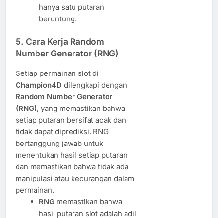
hanya satu putaran
beruntung.
5.
Cara Kerja Random
Number Generator (RNG)
Setiap permainan slot di
Champion4D
dilengkapi dengan
Random Number Generator
(RNG)
, yang memastikan bahwa
setiap putaran bersifat acak dan
tidak dapat diprediksi. RNG
bertanggung jawab untuk
menentukan hasil setiap putaran
dan memastikan bahwa tidak ada
manipulasi atau kecurangan dalam
permainan.
RNG
memastikan bahwa
hasil putaran slot adalah adil