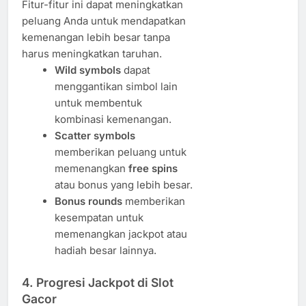
Fitur-fitur ini dapat meningkatkan
peluang Anda untuk mendapatkan
kemenangan lebih besar tanpa
harus meningkatkan taruhan.
Wild symbols
dapat
menggantikan simbol lain
untuk membentuk
kombinasi kemenangan.
Scatter symbols
memberikan peluang untuk
memenangkan
free spins
atau bonus yang lebih besar.
Bonus rounds
memberikan
kesempatan untuk
memenangkan jackpot atau
hadiah besar lainnya.
4.
Progresi Jackpot di Slot
Gacor