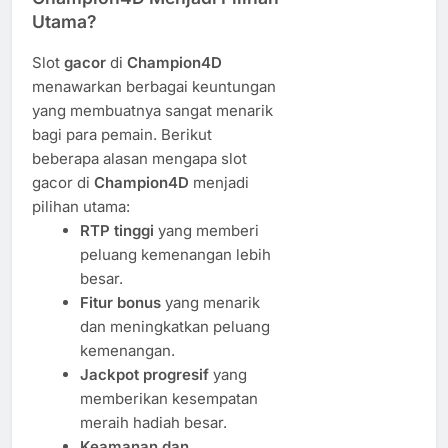
Utama?
Slot
gacor
di
Champion4D
menawarkan berbagai keuntungan
yang membuatnya sangat menarik
bagi para pemain. Berikut
beberapa alasan mengapa slot
gacor di
Champion4D
menjadi
pilihan utama:
RTP tinggi
yang memberi
peluang kemenangan lebih
besar.
Fitur bonus
yang menarik
dan meningkatkan peluang
kemenangan.
Jackpot progresif
yang
memberikan kesempatan
meraih hadiah besar.
Keamanan dan