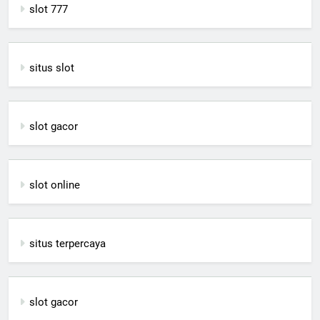
slot 777
situs slot
slot gacor
slot online
situs terpercaya
slot gacor