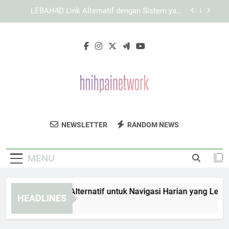
Skip
Panduan Memulihkan Akses KAYA787 Alternatif
to
setelah Gangguan Browser
content
KAYA787 Alternatif dengan Struktur Informasi
yang Lebih Sistematis
EDWINSLOT Link Alternatif untuk Navigasi Harian
yang Lebih Teratur dan Aman
LEBAH4D Link Alternatif dengan Sistem yang
Lebih Adaptif dan Aman bagi Pengguna
Panduan Memulihkan Akses KAYA787 Alternatif
setelah Gangguan Browser
HNI HP AI
Dapatkan Informasi Terbaru Tentang
KAYA787 Alternatif dengan Struktur Informasi
NEWSLETTER
RANDOM NEWS
Network
yang Lebih Sistematis
Kecerdasan Buatan Di HNI HP AI Network.
MENU
WINSLOT Link Alternatif untuk Navigasi Harian yang Lebih Te
HEADLINES
Weeks Ago