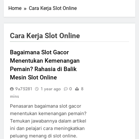
Home
Cara Kerja Slot Online
Cara Kerja Slot Online
Bagaimana Slot Gacor
Menentukan Kemenangan
Pemain? Rahasia di Balik
Mesin Slot Online
9a75281
1 year ago
0
8
mins
Penasaran bagaimana slot gacor
menentukan kemenangan pemain?
Temukan jawabannya dalam artikel
ini dan pelajari cara meningkatkan
peluang menang di slot online.