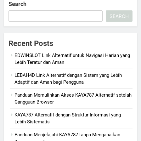
Search
SEARCH
Recent Posts
EDWINSLOT Link Alternatif untuk Navigasi Harian yang
Lebih Teratur dan Aman
LEBAH4D Link Alternatif dengan Sistem yang Lebih
Adaptif dan Aman bagi Pengguna
Panduan Memulihkan Akses KAYA787 Alternatif setelah
Gangguan Browser
KAYA787 Alternatif dengan Struktur Informasi yang
Lebih Sistematis
Panduan Menjelajahi KAYA787 tanpa Mengabaikan