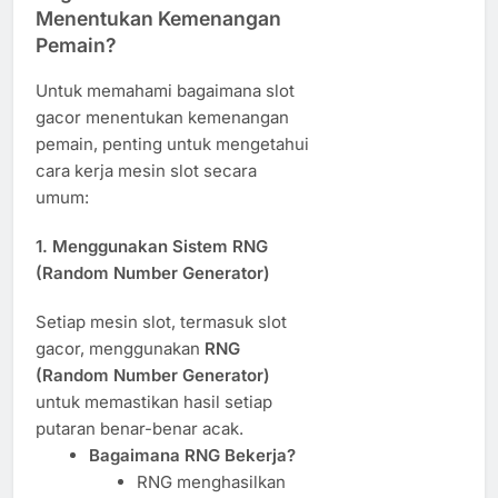
Menentukan Kemenangan
Pemain?
Untuk memahami bagaimana slot
gacor menentukan kemenangan
pemain, penting untuk mengetahui
cara kerja mesin slot secara
umum:
1.
Menggunakan Sistem RNG
(Random Number Generator)
Setiap mesin slot, termasuk slot
gacor, menggunakan
RNG
(Random Number Generator)
untuk memastikan hasil setiap
putaran benar-benar acak.
Bagaimana RNG Bekerja?
RNG menghasilkan