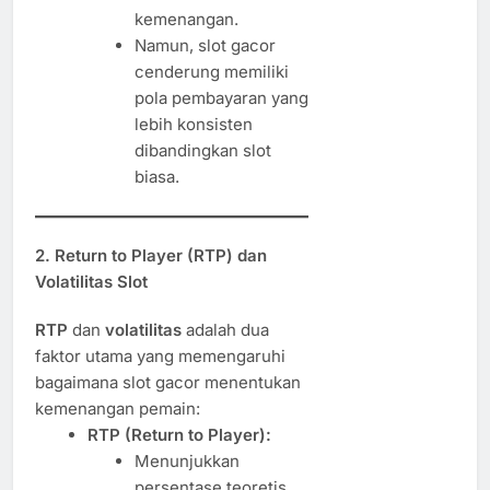
kemenangan.
Namun, slot gacor
cenderung memiliki
pola pembayaran yang
lebih konsisten
dibandingkan slot
biasa.
2.
Return to Player (RTP) dan
Volatilitas Slot
RTP
dan
volatilitas
adalah dua
faktor utama yang memengaruhi
bagaimana slot gacor menentukan
kemenangan pemain:
RTP (Return to Player):
Menunjukkan
persentase teoretis