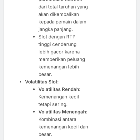
dari total taruhan yang
akan dikembalikan
kepada pemain dalam
jangka panjang.
Slot dengan RTP
tinggi cenderung
lebih gacor karena
memberikan peluang
kemenangan lebih
besar.
Volatilitas Slot:
Volatilitas Rendah:
Kemenangan kecil
tetapi sering.
Volatilitas Menengah:
Kombinasi antara
kemenangan kecil dan
besar.