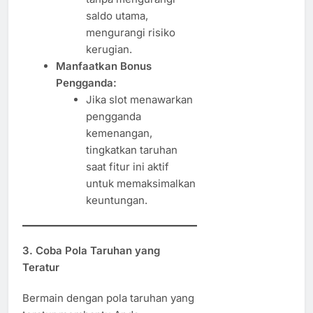
saldo utama,
mengurangi risiko
kerugian.
Manfaatkan Bonus
Pengganda:
Jika slot menawarkan
pengganda
kemenangan,
tingkatkan taruhan
saat fitur ini aktif
untuk memaksimalkan
keuntungan.
3.
Coba Pola Taruhan yang
Teratur
Bermain dengan pola taruhan yang