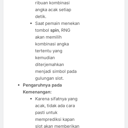
ribuan kombinasi
angka acak setiap
detik.
Saat pemain menekan
tombol
spin
, RNG
akan memilih
kombinasi angka
tertentu yang
kemudian
diterjemahkan
menjadi simbol pada
gulungan slot.
Pengaruhnya pada
Kemenangan:
Karena sifatnya yang
acak, tidak ada cara
pasti untuk
memprediksi kapan
slot akan memberikan