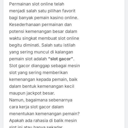
Permainan slot online telah
menjadi salah satu pilihan favorit
bagi banyak pemain kasino online.
Kesederhanaan permainan dan
potensi kemenangan besar dalam
waktu singkat membuat slot online
begitu diminati. Salah satu istilah
yang sering muncul di kalangan
pemain slot adalah
“slot gacor”
.
Slot gacor dianggap sebagai mesin
slot yang sering memberikan
kemenangan kepada pemain, baik
dalam bentuk kemenangan kecil
maupun jackpot besar.
Namun, bagaimana sebenarnya
cara kerja slot gacor dalam
menentukan kemenangan pemain?
Apakah ada rahasia di balik mesin
slot ini atau hanya sekadar