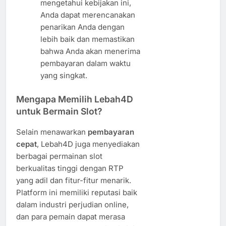
mengetahui kebijakan ini,
Anda dapat merencanakan
penarikan Anda dengan
lebih baik dan memastikan
bahwa Anda akan menerima
pembayaran dalam waktu
yang singkat.
Mengapa Memilih Lebah4D
untuk Bermain Slot?
Selain menawarkan
pembayaran
cepat
, Lebah4D juga menyediakan
berbagai permainan slot
berkualitas tinggi dengan RTP
yang adil dan fitur-fitur menarik.
Platform ini memiliki reputasi baik
dalam industri perjudian online,
dan para pemain dapat merasa