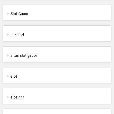
Slot Gacor
link slot
situs slot gacor
slot
slot 777