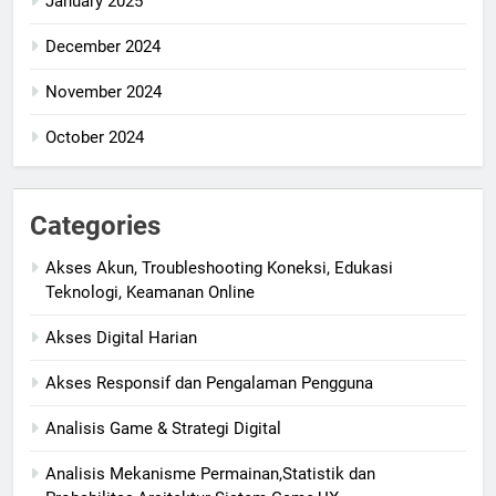
January 2025
December 2024
November 2024
October 2024
Categories
Akses Akun, Troubleshooting Koneksi, Edukasi
Teknologi, Keamanan Online
Akses Digital Harian
Akses Responsif dan Pengalaman Pengguna
Analisis Game & Strategi Digital
Analisis Mekanisme Permainan,Statistik dan