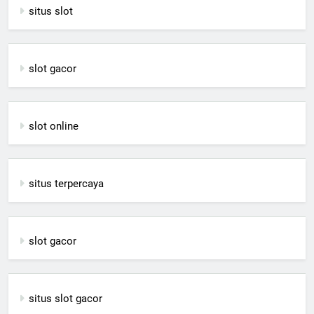
situs slot
slot gacor
slot online
situs terpercaya
slot gacor
situs slot gacor