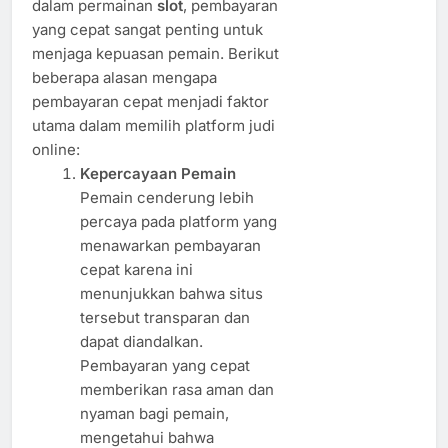
dalam permainan
slot
, pembayaran
yang cepat sangat penting untuk
menjaga kepuasan pemain. Berikut
beberapa alasan mengapa
pembayaran cepat menjadi faktor
utama dalam memilih platform judi
online:
Kepercayaan Pemain
Pemain cenderung lebih
percaya pada platform yang
menawarkan pembayaran
cepat karena ini
menunjukkan bahwa situs
tersebut transparan dan
dapat diandalkan.
Pembayaran yang cepat
memberikan rasa aman dan
nyaman bagi pemain,
mengetahui bahwa