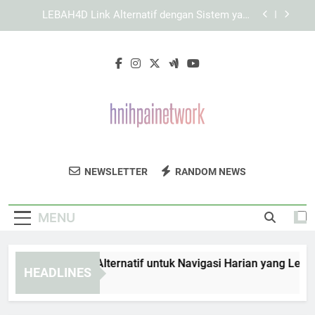
Skip
Panduan Memulihkan Akses KAYA787 Alternatif
to
setelah Gangguan Browser
content
KAYA787 Alternatif dengan Struktur Informasi
yang Lebih Sistematis
EDWINSLOT Link Alternatif untuk Navigasi Harian
yang Lebih Teratur dan Aman
LEBAH4D Link Alternatif dengan Sistem yang
Lebih Adaptif dan Aman bagi Pengguna
Panduan Memulihkan Akses KAYA787 Alternatif
setelah Gangguan Browser
HNI HP AI
Dapatkan Informasi Terbaru Tentang
KAYA787 Alternatif dengan Struktur Informasi
NEWSLETTER
RANDOM NEWS
Network
yang Lebih Sistematis
Kecerdasan Buatan Di HNI HP AI Network.
MENU
WINSLOT Link Alternatif untuk Navigasi Harian yang Lebih T
HEADLINES
Weeks Ago