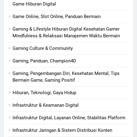
Game Hiburan Digital
Game Online, Slot Online, Panduan Bermain
Gaming & Lifestyle Hiburan Digital Kesehatan Gamer
Mindfulness & Relaksasi Manajemen Waktu Bermain
Gaming Culture & Community
Gaming, Panduan, Champion4D
Gaming, Pengembangan Diri, Kesehatan Mental, Tips
Bermain Game, Gaming Positif
Hiburan, Teknologi, Gaya Hidup
Infrastruktur & Keamanan Digital
Infrastruktur Digital, Layanan Online, Stabilitas Platform
Infrastruktur Jaringan & Sistem Distribusi Konten