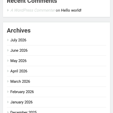
Recent Comments
A WordPress Commenter
on
Hello world!
Archives
July 2026
June 2026
May 2026
April 2026
March 2026
February 2026
January 2026
December 2025