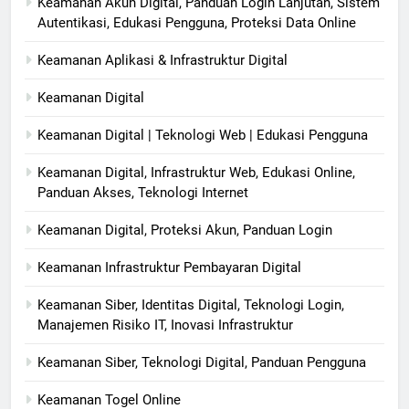
Keamanan Akun Digital, Panduan Login Lanjutan, Sistem
Autentikasi, Edukasi Pengguna, Proteksi Data Online
Keamanan Aplikasi & Infrastruktur Digital
Keamanan Digital
Keamanan Digital | Teknologi Web | Edukasi Pengguna
Keamanan Digital, Infrastruktur Web, Edukasi Online,
Panduan Akses, Teknologi Internet
Keamanan Digital, Proteksi Akun, Panduan Login
Keamanan Infrastruktur Pembayaran Digital
Keamanan Siber, Identitas Digital, Teknologi Login,
Manajemen Risiko IT, Inovasi Infrastruktur
Keamanan Siber, Teknologi Digital, Panduan Pengguna
Keamanan Togel Online