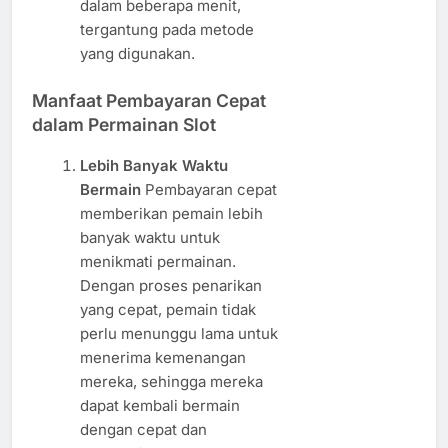
dalam beberapa menit,
tergantung pada metode
yang digunakan.
Manfaat Pembayaran Cepat
dalam Permainan Slot
Lebih Banyak Waktu
Bermain
Pembayaran cepat
memberikan pemain lebih
banyak waktu untuk
menikmati permainan.
Dengan proses penarikan
yang cepat, pemain tidak
perlu menunggu lama untuk
menerima kemenangan
mereka, sehingga mereka
dapat kembali bermain
dengan cepat dan