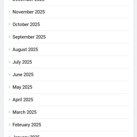
November 2025
October 2025
September 2025
August 2025
July 2025
June 2025
May 2025
April 2025
March 2025
February 2025