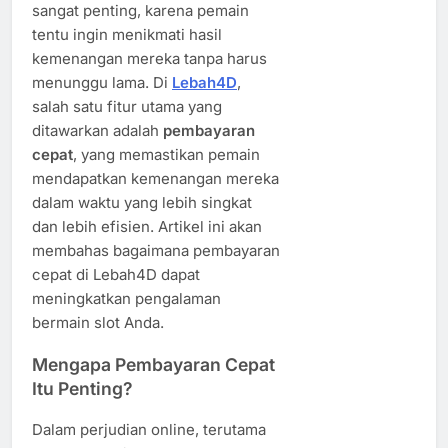
sangat penting, karena pemain
tentu ingin menikmati hasil
kemenangan mereka tanpa harus
menunggu lama. Di
Lebah4D
,
salah satu fitur utama yang
ditawarkan adalah
pembayaran
cepat
, yang memastikan pemain
mendapatkan kemenangan mereka
dalam waktu yang lebih singkat
dan lebih efisien. Artikel ini akan
membahas bagaimana pembayaran
cepat di Lebah4D dapat
meningkatkan pengalaman
bermain slot Anda.
Mengapa Pembayaran Cepat
Itu Penting?
Dalam perjudian online, terutama