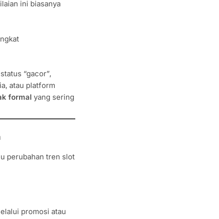
laian ini biasanya
ingkat
status “gacor”,
a, atau platform
dak formal
yang sering
n
u perubahan tren slot
lalui promosi atau