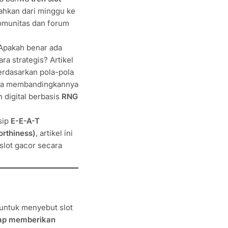
 bahkan dari minggu ke
omunitas dan forum
 Apakah benar ada
ra strategis? Artikel
erdasarkan pola-pola
rta membandingkannya
 digital berbasis
RNG
sip
E-E-A-T
orthiness)
, artikel ini
slot gacor secara
 untuk menyebut slot
gap memberikan