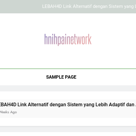
LEBAH4D Link Alternatif dengan Sistem yang 
Panduan Memulihkan Akses KAYA787 
KAYA787 Alternatif dengan St
EDWINSLOT Link Alternatif untuk Naviga
 HP AI Network
LEBAH4D Link Alternatif dengan Sistem yang 
Informasi Terbaru Tentang Kecerdasan Buatan Di HNI HP AI Ne
Panduan Memulihkan Akses KAYA787 
SAMPLE PAGE
KAYA787 Alternatif dengan St
Alternatif dengan Sistem yang Lebih Adaptif dan Aman bagi