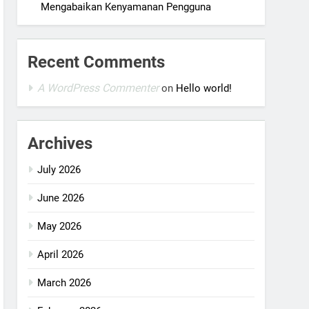
Mengabaikan Kenyamanan Pengguna
Recent Comments
A WordPress Commenter
on
Hello world!
Archives
July 2026
June 2026
May 2026
April 2026
March 2026