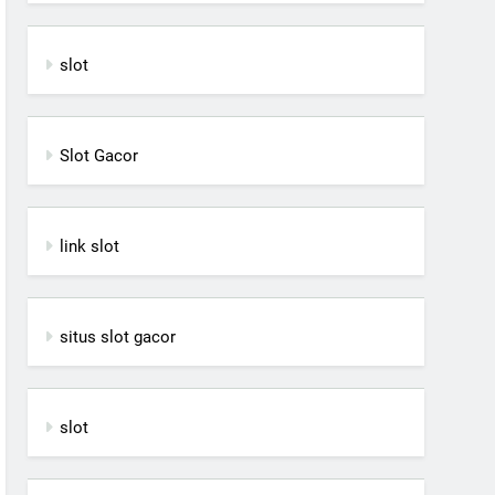
slot
Slot Gacor
link slot
situs slot gacor
slot