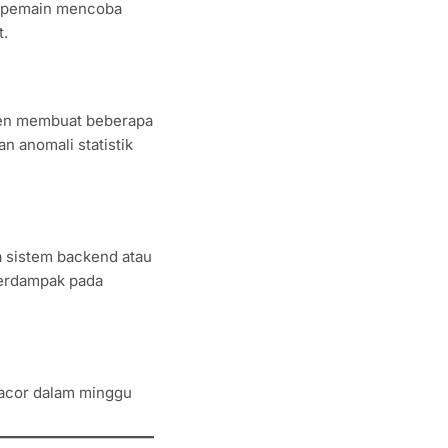
ak pemain mencoba
t.
ren membuat beberapa
n anomali statistik
 sistem backend atau
berdampak pada
gacor dalam minggu