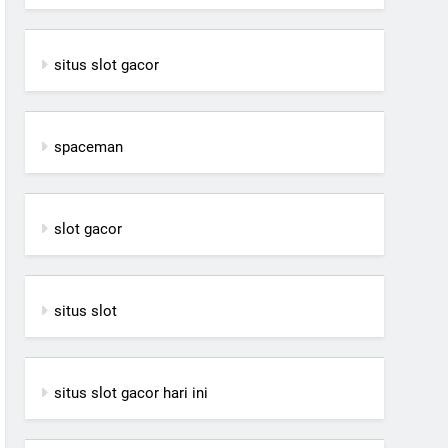
situs slot gacor
spaceman
slot gacor
situs slot
situs slot gacor hari ini