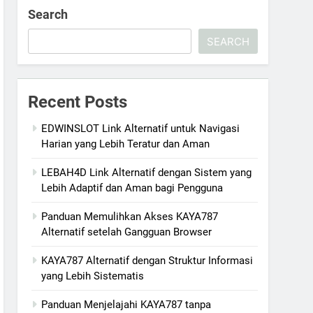
Search
SEARCH
Recent Posts
EDWINSLOT Link Alternatif untuk Navigasi
Harian yang Lebih Teratur dan Aman
LEBAH4D Link Alternatif dengan Sistem yang
Lebih Adaptif dan Aman bagi Pengguna
Panduan Memulihkan Akses KAYA787
Alternatif setelah Gangguan Browser
KAYA787 Alternatif dengan Struktur Informasi
yang Lebih Sistematis
Panduan Menjelajahi KAYA787 tanpa