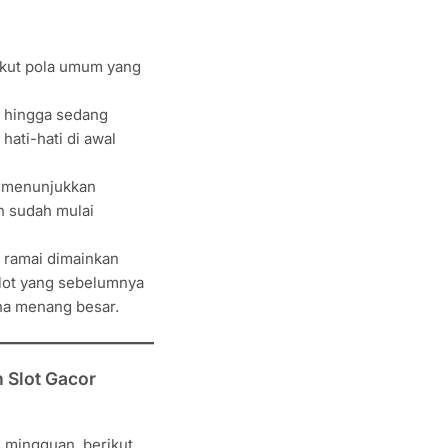
rikut pola umum yang
ah hingga sedang
ati-hati di awal
i) menunjukkan
n sudah mulai
gi ramai dimainkan
Slot yang sebelumnya
na menang besar.
 Slot Gacor
 mingguan, berikut