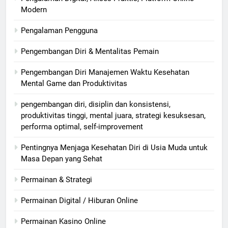
Modern
Pengalaman Pengguna
Pengembangan Diri & Mentalitas Pemain
Pengembangan Diri Manajemen Waktu Kesehatan
Mental Game dan Produktivitas
pengembangan diri, disiplin dan konsistensi,
produktivitas tinggi, mental juara, strategi kesuksesan,
performa optimal, self-improvement
Pentingnya Menjaga Kesehatan Diri di Usia Muda untuk
Masa Depan yang Sehat
Permainan & Strategi
Permainan Digital / Hiburan Online
Permainan Kasino Online