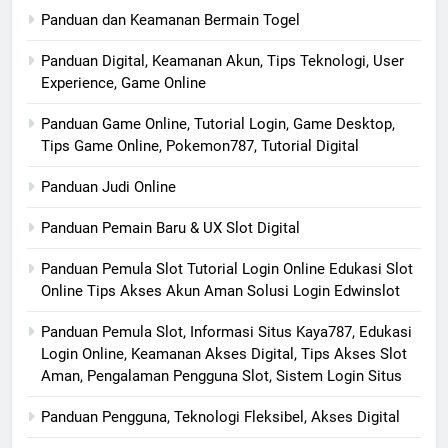
Panduan dan Keamanan Bermain Togel
Panduan Digital, Keamanan Akun, Tips Teknologi, User
Experience, Game Online
Panduan Game Online, Tutorial Login, Game Desktop,
Tips Game Online, Pokemon787, Tutorial Digital
Panduan Judi Online
Panduan Pemain Baru & UX Slot Digital
Panduan Pemula Slot Tutorial Login Online Edukasi Slot
Online Tips Akses Akun Aman Solusi Login Edwinslot
Panduan Pemula Slot, Informasi Situs Kaya787, Edukasi
Login Online, Keamanan Akses Digital, Tips Akses Slot
Aman, Pengalaman Pengguna Slot, Sistem Login Situs
Panduan Pengguna, Teknologi Fleksibel, Akses Digital