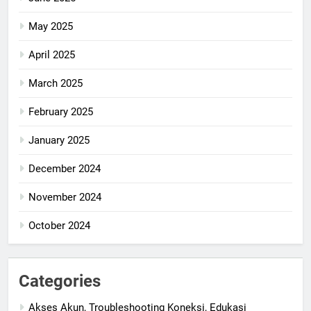
May 2025
April 2025
March 2025
February 2025
January 2025
December 2024
November 2024
October 2024
Categories
Akses Akun, Troubleshooting Koneksi, Edukasi