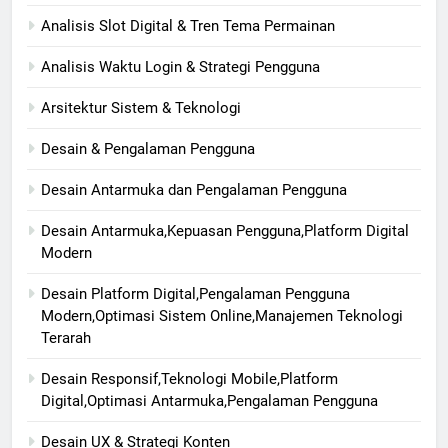
Analisis Slot Digital & Tren Tema Permainan
Analisis Waktu Login & Strategi Pengguna
Arsitektur Sistem & Teknologi
Desain & Pengalaman Pengguna
Desain Antarmuka dan Pengalaman Pengguna
Desain Antarmuka,Kepuasan Pengguna,Platform Digital
Modern
Desain Platform Digital,Pengalaman Pengguna
Modern,Optimasi Sistem Online,Manajemen Teknologi
Terarah
Desain Responsif,Teknologi Mobile,Platform
Digital,Optimasi Antarmuka,Pengalaman Pengguna
Desain UX & Strategi Konten