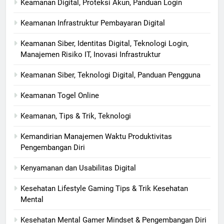
Keamanan Digital, Proteksi Akun, Panduan Login
Keamanan Infrastruktur Pembayaran Digital
Keamanan Siber, Identitas Digital, Teknologi Login,
Manajemen Risiko IT, Inovasi Infrastruktur
Keamanan Siber, Teknologi Digital, Panduan Pengguna
Keamanan Togel Online
Keamanan, Tips & Trik, Teknologi
Kemandirian Manajemen Waktu Produktivitas
Pengembangan Diri
Kenyamanan dan Usabilitas Digital
Kesehatan Lifestyle Gaming Tips & Trik Kesehatan
Mental
Kesehatan Mental Gamer Mindset & Pengembangan Diri