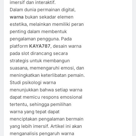
imersif dan interaktif.
Dalam dunia permainan digital,
warna
bukan sekadar elemen
estetika, melainkan memiliki peran
penting dalam membentuk
pengalaman pengguna. Pada
platform
KAYA787
, desain warna
pada slot dirancang secara
strategis untuk membangun
suasana, memengaruhi emosi, dan
meningkatkan keterlibatan pemain.
Studi psikologi warna
menunjukkan bahwa setiap warna
dapat memicu respons emosional
tertentu, sehingga pemilihan
warna yang tepat dapat
menciptakan pengalaman bermain
yang lebih imersif. Artikel ini akan
menganalisis pengaruh warna