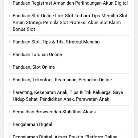
Panduan Registrasi Aman dan Perlindungan Akun Digital
Panduan Slot Online Link Slot Terbaru Tips Memilih Slot
Aman Strategi Pemula Slot Proteksi Akun Slot Klaim
Bonus Slot
Panduan Slot, Tips & Trik, Strategi Menang
Panduan Taruhan Online
Panduan, Slot Online
Panduan, Teknologi, Keamanan, Perjudian Online
Parenting, Kesehatan Anak, Tips & Trik Keluarga, Gaya
Hidup Sehat, Pendidikan Anak, Perawatan Anak
Pemulihan Browser dan Stabilitas Akses
Pengalaman Digital
Pengalaman Digital, Akses Praktis, Platform Online