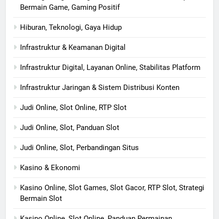
Bermain Game, Gaming Positif
Hiburan, Teknologi, Gaya Hidup
Infrastruktur & Keamanan Digital
Infrastruktur Digital, Layanan Online, Stabilitas Platform
Infrastruktur Jaringan & Sistem Distribusi Konten
Judi Online, Slot Online, RTP Slot
Judi Online, Slot, Panduan Slot
Judi Online, Slot, Perbandingan Situs
Kasino & Ekonomi
Kasino Online, Slot Games, Slot Gacor, RTP Slot, Strategi
Bermain Slot
Kasino Online, Slot Online, Panduan Permainan