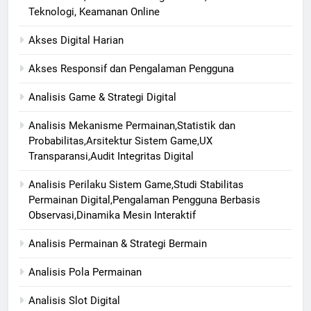
Teknologi, Keamanan Online
Akses Digital Harian
Akses Responsif dan Pengalaman Pengguna
Analisis Game & Strategi Digital
Analisis Mekanisme Permainan,Statistik dan
Probabilitas,Arsitektur Sistem Game,UX
Transparansi,Audit Integritas Digital
Analisis Perilaku Sistem Game,Studi Stabilitas
Permainan Digital,Pengalaman Pengguna Berbasis
Observasi,Dinamika Mesin Interaktif
Analisis Permainan & Strategi Bermain
Analisis Pola Permainan
Analisis Slot Digital