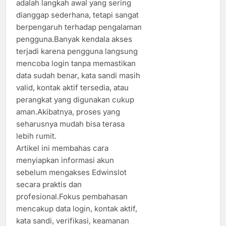
adalah langkah awal yang sering
dianggap sederhana, tetapi sangat
berpengaruh terhadap pengalaman
pengguna.Banyak kendala akses
terjadi karena pengguna langsung
mencoba login tanpa memastikan
data sudah benar, kata sandi masih
valid, kontak aktif tersedia, atau
perangkat yang digunakan cukup
aman.Akibatnya, proses yang
seharusnya mudah bisa terasa
lebih rumit.
Artikel ini membahas cara
menyiapkan informasi akun
sebelum mengakses Edwinslot
secara praktis dan
profesional.Fokus pembahasan
mencakup data login, kontak aktif,
kata sandi, verifikasi, keamanan