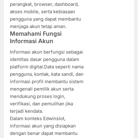
perangkat, browser, dashboard,
akses mobile, serta kebiasaan
pengguna yang dapat membantu
menjaga akun tetap aman.
Memahami Fungsi
Informasi Akun
Informasi akun berfungsi sebagai
identitas dasar pengguna dalam
platform digital.Data seperti nama
pengguna, kontak, kata sandi, dan
informasi profil membantu sistem
mengenali pemilik akun serta
mendukung proses login,
verifikasi, dan pemulihan jika
terjadi kendala.
Dalam konteks Edwinslot,
informasi akun yang disiapkan
dengan benar dapat membantu