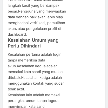
langkah kecil yang berdampak
besar.Pengguna yang menyiapkan
data dengan baik akan lebih siap
menghadapi verifikasi, pemulihan
akun, atau pengelolaan profil di
dashboard.
Kesalahan Umum yang
Perlu Dihindari
Kesalahan pertama adalah login
tanpa memeriksa data
akun.Kesalahan kedua adalah
memakai kata sandi yang mudah
ditebak.Kesalahan ketiga adalah
menggunakan kontak yang sudah
tidak aktif.
Kesalahan lain adalah memakai
perangkat umum tanpa logout,
menyimpan kata sandi