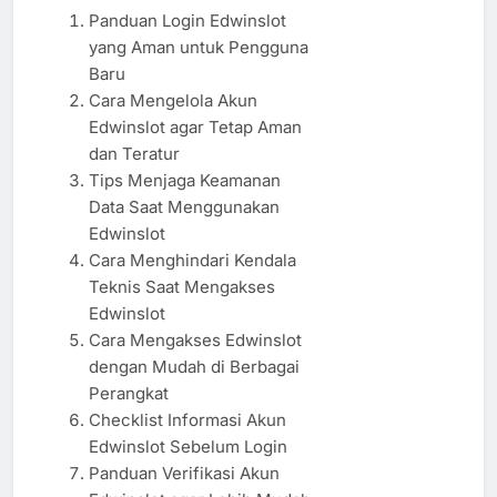
Panduan Login Edwinslot
yang Aman untuk Pengguna
Baru
Cara Mengelola Akun
Edwinslot agar Tetap Aman
dan Teratur
Tips Menjaga Keamanan
Data Saat Menggunakan
Edwinslot
Cara Menghindari Kendala
Teknis Saat Mengakses
Edwinslot
Cara Mengakses Edwinslot
dengan Mudah di Berbagai
Perangkat
Checklist Informasi Akun
Edwinslot Sebelum Login
Panduan Verifikasi Akun