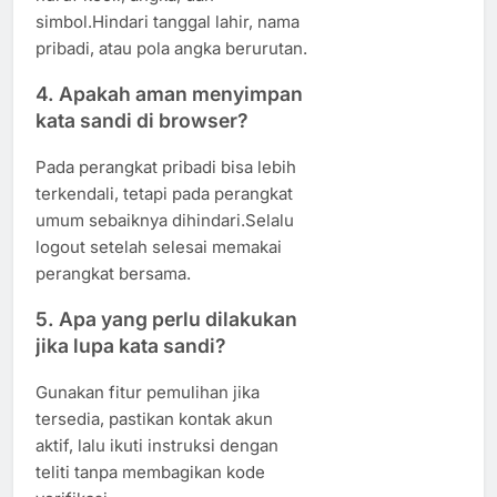
simbol.Hindari tanggal lahir, nama
pribadi, atau pola angka berurutan.
4. Apakah aman menyimpan
kata sandi di browser?
Pada perangkat pribadi bisa lebih
terkendali, tetapi pada perangkat
umum sebaiknya dihindari.Selalu
logout setelah selesai memakai
perangkat bersama.
5. Apa yang perlu dilakukan
jika lupa kata sandi?
Gunakan fitur pemulihan jika
tersedia, pastikan kontak akun
aktif, lalu ikuti instruksi dengan
teliti tanpa membagikan kode