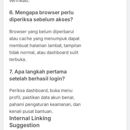
verifikasi.
6. Mengapa browser perlu
diperiksa sebelum akses?
Browser yang belum diperbarui
atau cache yang menumpuk dapat
membuat halaman lambat, tampilan
tidak normal, atau dashboard sulit
terbuka.
7. Apa langkah pertama
setelah berhasil login?
Periksa dashboard, buka menu
profil, pastikan data akun benar,
pahami pengaturan keamanan, dan
kenali pusat bantuan.
Internal Linking
Suggestion