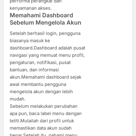
performa perangkat dan
kenyamanan akses.
Memahami Dashboard
Sebelum Mengelola Akun
Setelah berhasil login, pengguna
biasanya masuk ke
dashboard.Dashboard adalah pusat
navigasi yang memuat menu profil,
pengaturan, notifikasi, pusat
bantuan, dan informasi
akun.Memahami dashboard sejak
awal membantu pengguna
mengelola akun dengan lebih
mudah.
Sebelum melakukan perubahan
apa pun, baca label menu dengan
teliti.Mulailah dari profil untuk
memastikan data akun sudah
benar.Setelah itu, pahami menu