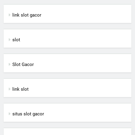
link slot gacor
slot
Slot Gacor
link slot
situs slot gacor