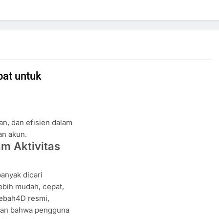
pat untuk
n, dan efisien dalam
dan akun.
m Aktivitas
banyak dicari
ebih mudah, cepat,
Lebah4D resmi,
an bahwa pengguna