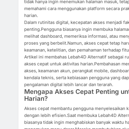
tidak hanya ingin menemukan halaman masuk, tetapi
memahami cara menggunakan platform secara prakti
harian.
Dalam rutinitas digital, kecepatan akses menjadi fa
penting.Pengguna biasanya ingin membuka halama
melihat dashboard, memeriksa informasi, atau meng
proses yang berbelit.Namun, akses cepat tetap ha
keamanan, ketelitian, dan pemahaman terhadap fitu
Artikel ini membahas Lebah4D Alternatif sebagai ru
akses cepat untuk aktivitas harian.Pembahasan m
akses, keamanan akun, perangkat mobile, dashboar
kendala teknis, serta kebiasaan pengguna yang da
pengalaman digital lebih lancar dan terarah.
Mengapa Akses Cepat Penting un
Harian?
Akses cepat membantu pengguna menyelesaikan ke
dengan lebih efisien.Saat membuka Lebah4D Altern
biasanya tidak ingin menghabiskan banyak waktu h