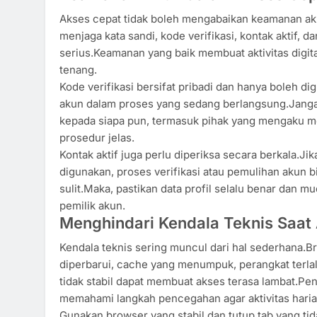
Akses cepat tidak boleh mengabaikan keamanan a
menjaga kata sandi, kode verifikasi, kontak aktif, d
serius.Keamanan yang baik membuat aktivitas digital
tenang.
Kode verifikasi bersifat pribadi dan hanya boleh di
akun dalam proses yang sedang berlangsung.Jan
kepada siapa pun, termasuk pihak yang mengaku 
prosedur jelas.
Kontak aktif juga perlu diperiksa secara berkala.Jik
digunakan, proses verifikasi atau pemulihan akun b
sulit.Maka, pastikan data profil selalu benar dan m
pemilik akun.
Menghindari Kendala Teknis Saat
Kendala teknis sering muncul dari hal sederhana.
diperbarui, cache yang menumpuk, perangkat terlal
tidak stabil dapat membuat akses terasa lambat.Pe
memahami langkah pencegahan agar aktivitas haria
Gunakan browser yang stabil dan tutup tab yang tid