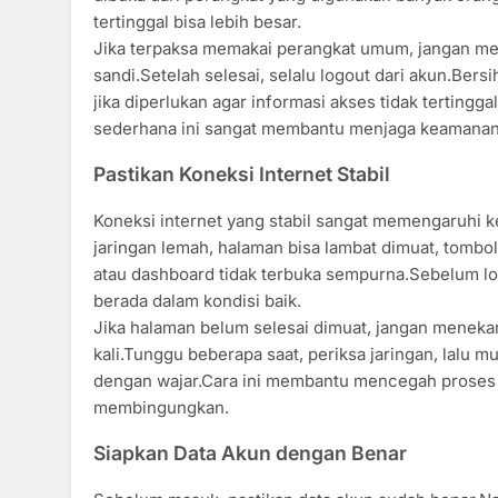
tertinggal bisa lebih besar.
Jika terpaksa memakai perangkat umum, jangan m
sandi.Setelah selesai, selalu logout dari akun.Bers
jika diperlukan agar informasi akses tidak tertingga
sederhana ini sangat membantu menjaga keamanan
Pastikan Koneksi Internet Stabil
Koneksi internet yang stabil sangat memengaruhi k
jaringan lemah, halaman bisa lambat dimuat, tombo
atau dashboard tidak terbuka sempurna.Sebelum log
berada dalam kondisi baik.
Jika halaman belum selesai dimuat, jangan meneka
kali.Tunggu beberapa saat, periksa jaringan, lalu m
dengan wajar.Cara ini membantu mencegah proses
membingungkan.
Siapkan Data Akun dengan Benar