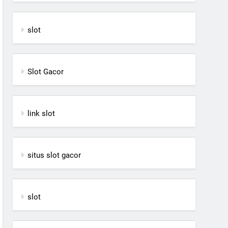
slot
Slot Gacor
link slot
situs slot gacor
slot