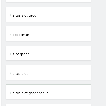
situs slot gacor
spaceman
slot gacor
situs slot
situs slot gacor hari ini