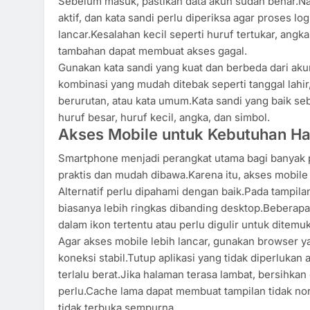
Sebelum masuk, pastikan data akun sudah benar.N
aktif, dan kata sandi perlu diperiksa agar proses log
lancar.Kesalahan kecil seperti huruf tertukar, angka
tambahan dapat membuat akses gagal.
Gunakan kata sandi yang kuat dan berbeda dari akun
kombinasi yang mudah ditebak seperti tanggal lahir
berurutan, atau kata umum.Kata sandi yang baik 
huruf besar, huruf kecil, angka, dan simbol.
Akses Mobile untuk Kebutuhan Ha
Smartphone menjadi perangkat utama bagi banyak
praktis dan mudah dibawa.Karena itu, akses mobil
Alternatif perlu dipahami dengan baik.Pada tampil
biasanya lebih ringkas dibanding desktop.Beberapa
dalam ikon tertentu atau perlu digulir untuk ditemu
Agar akses mobile lebih lancar, gunakan browser y
koneksi stabil.Tutup aplikasi yang tidak diperlukan 
terlalu berat.Jika halaman terasa lambat, bersihkan
perlu.Cache lama dapat membuat tampilan tidak no
tidak terbuka sempurna.