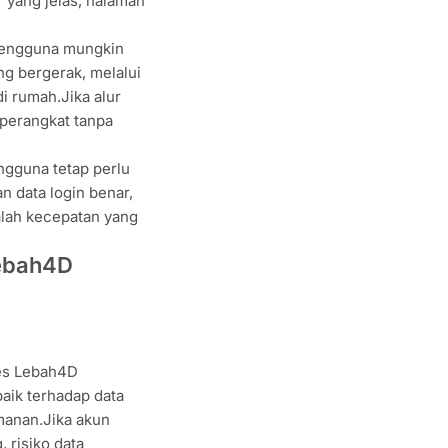
yang jelas, halaman
.Pengguna mungkin
g bergerak, melalui
di rumah.Jika alur
perangkat tanpa
ngguna tetap perlu
 data login benar,
lah kecepatan yang
ebah4D
ses Lebah4D
baik terhadap data
manan.Jika akun
 risiko data