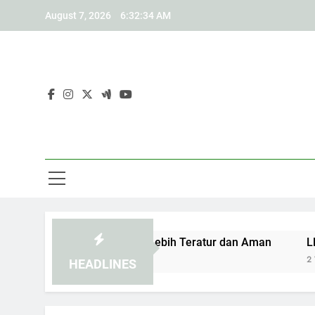
Skip
August 7, 2026
6:32:35 AM
to
content
HNI
Dapatkan 
gasi Harian yang Lebih Teratur dan Aman
LEBAH4D Link 
2 Weeks Ago
HEADLINES