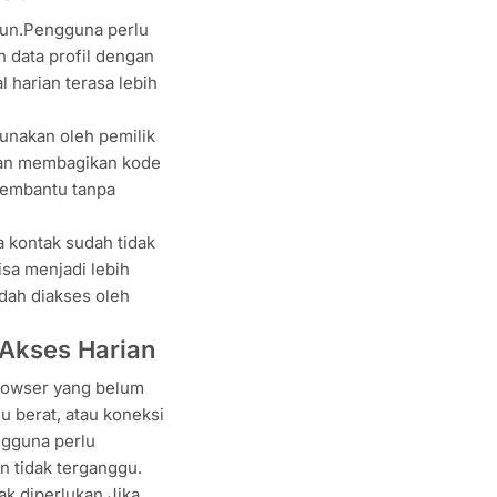
kun.Pengguna perlu
an data profil dengan
 harian terasa lebih
gunakan oleh pemilik
gan membagikan kode
membantu tanpa
a kontak sudah tidak
isa menjadi lebih
udah diakses oleh
 Akses Harian
Browser yang belum
u berat, atau koneksi
ngguna perlu
n tidak terganggu.
ak diperlukan.Jika