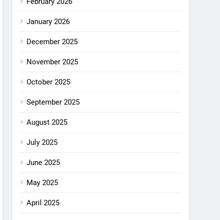
February 2026
January 2026
December 2025
November 2025
October 2025
September 2025
August 2025
July 2025
June 2025
May 2025
April 2025