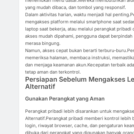
menemukan menu dasar.Mereka membutuhkan alur 
yang mudah dibaca, dan tombol yang responsif.
Dalam aktivitas harian, waktu menjadi hal penting
mengakses platform melalui smartphone saat sedan
laptop saat bekerja, atau melalui perangkat pribadi 
akses mudah dipahami, pengguna dapat berpindah 
merasa bingung.
Namun, akses cepat bukan berarti terburu-buru.Pe
memeriksa halaman, membaca instruksi, memastikan
dan menjaga keamanan akun.Kecepatan terbaik ada
tetap aman dan terkontrol.
Persiapan Sebelum Mengakses L
Alternatif
Gunakan Perangkat yang Aman
Perangkat pribadi lebih disarankan untuk mengak
Alternatif.Perangkat pribadi memberi kontrol lebih 
login, riwayat browser, cache, dan pengaturan kea
dibuka dari perangkat yang digunakan banyak orang,