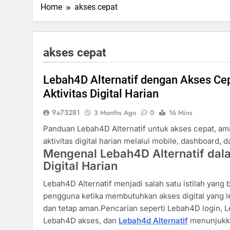
Home
akses cepat
akses cepat
Lebah4D Alternatif dengan Akses Ce
Aktivitas Digital Harian
9a75281
3 Months Ago
0
16 Mins
Panduan Lebah4D Alternatif untuk akses cepat, ama
aktivitas digital harian melalui mobile, dashboard, 
Mengenal Lebah4D Alternatif dala
Digital Harian
Lebah4D Alternatif menjadi salah satu istilah yang 
pengguna ketika membutuhkan akses digital yang l
dan tetap aman.Pencarian seperti Lebah4D login, 
Lebah4D akses, dan
Lebah4d Alternatif
menunjukk