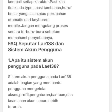
kembali setiap karakter.Pastikan
tidak ada typo,spasi tambahan,huruf
besar yang salah,atau perubahan
otomatis dari keyboard
mobile.Jangan mengulang proses
secara terburu-buru sebelum
memahami penyebabnya.
FAQ Seputar Lae138 dan
Sistem Akun Pengguna
1.Apa itu sistem akun
pengguna pada Lae138?
Sistem akun pengguna pada Lae138
adalah bagian yang membantu
pengguna mengelola
akses,profil,pengaturan,bantuan,dan
keamanan akun secara lebih
terarah.