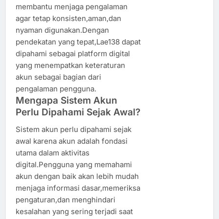
membantu menjaga pengalaman
agar tetap konsisten,aman,dan
nyaman digunakan.Dengan
pendekatan yang tepat,Lae138 dapat
dipahami sebagai platform digital
yang menempatkan keteraturan
akun sebagai bagian dari
pengalaman pengguna.
Mengapa Sistem Akun
Perlu Dipahami Sejak Awal?
Sistem akun perlu dipahami sejak
awal karena akun adalah fondasi
utama dalam aktivitas
digital.Pengguna yang memahami
akun dengan baik akan lebih mudah
menjaga informasi dasar,memeriksa
pengaturan,dan menghindari
kesalahan yang sering terjadi saat