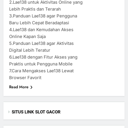
2.Lae138 untuk Aktivitas Online yang
Lebih Praktis dan Terarah
3.Panduan Lae138 agar Pengguna
Baru Lebih Cepat Beradaptasi
4.Lae138 dan Kemudahan Akses
Online Kapan Saja
5.Panduan Lae138 agar Aktivitas
Digital Lebih Teratur
6.Lae138 dengan Fitur Akses yang
Praktis untuk Pengguna Mobile
7.Cara Mengakses Lae138 Lewat
Browser Favorit
Read More
SITUS LINK SLOT GACOR