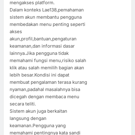
mengakses platform.
Dalam konteks Lae138,pemahaman
sistem akun membantu pengguna
membedakan menu penting seperti
akses
akun,profil,bantuan,pengaturan
keamanan,dan informasi dasar
lainnya.Jika pengguna tidak
memahami fungsi menu,risiko salah
klik atau salah memilih bagian akan
lebih besar.Kondisi ini dapat
membuat pengalaman terasa kurang
nyaman,padahal masalahnya bisa
dicegah dengan membaca menu
secara teliti.
Sistem akun juga berkaitan
langsung dengan
keamanan.Pengguna yang
memahami pentingnya kata sandi