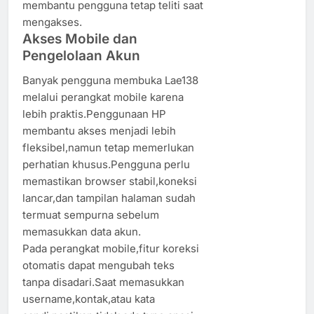
membantu pengguna tetap teliti saat
mengakses.
Akses Mobile dan
Pengelolaan Akun
Banyak pengguna membuka Lae138
melalui perangkat mobile karena
lebih praktis.Penggunaan HP
membantu akses menjadi lebih
fleksibel,namun tetap memerlukan
perhatian khusus.Pengguna perlu
memastikan browser stabil,koneksi
lancar,dan tampilan halaman sudah
termuat sempurna sebelum
memasukkan data akun.
Pada perangkat mobile,fitur koreksi
otomatis dapat mengubah teks
tanpa disadari.Saat memasukkan
username,kontak,atau kata