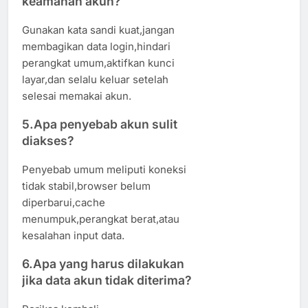
keamanan akun?
Gunakan kata sandi kuat,jangan
membagikan data login,hindari
perangkat umum,aktifkan kunci
layar,dan selalu keluar setelah
selesai memakai akun.
5.Apa penyebab akun sulit
diakses?
Penyebab umum meliputi koneksi
tidak stabil,browser belum
diperbarui,cache
menumpuk,perangkat berat,atau
kesalahan input data.
6.Apa yang harus dilakukan
jika data akun tidak diterima?