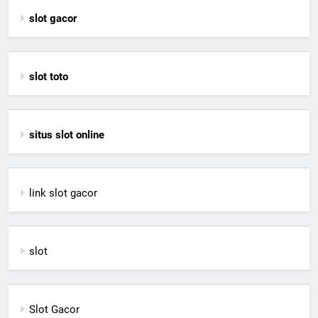
slot gacor
slot toto
situs slot online
link slot gacor
slot
Slot Gacor