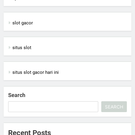
slot gacor
situs slot
situs slot gacor hari ini
Search
SEARCH
Recent Posts